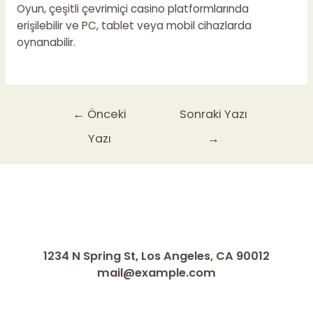
Oyun, çeşitli çevrimiçi casino platformlarında
erişilebilir ve PC, tablet veya mobil cihazlarda
oynanabilir.
←
Önceki
Sonraki Yazı
Yazı
→
1234 N Spring St, Los Angeles, CA 90012
mail@example.com