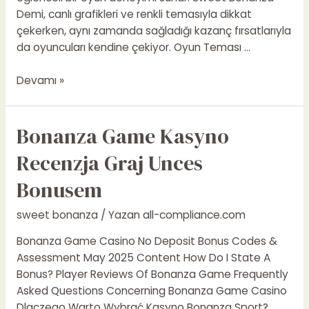
Demi, canlı grafikleri ve renkli temasıyla dikkat
çekerken, aynı zamanda sağladığı kazanç fırsatlarıyla
da oyuncuları kendine çekiyor. Oyun Teması …
Devamı »
Bonanza
Bonanza Game Kasyno
Game
Recenzja Graj Unces
Kasyno
Recenzja
Bonusem
Graj
Unces
sweet bonanza
/ Yazan
all-compliance.com
Bonusem
Bonanza Game Casino No Deposit Bonus Codes &
Assessment May 2025 Content How Do I State A
Bonus? Player Reviews Of Bonanza Game Frequently
Asked Questions Concerning Bonanza Game Casino
Dlaczego Warto Wybrać Kasyno Bonanza Sport?