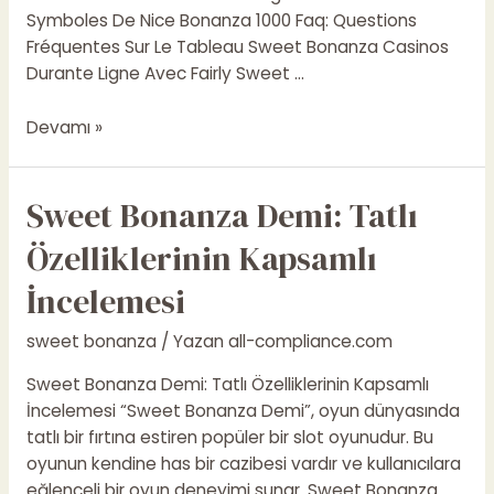
Symboles De Nice Bonanza 1000 Faq: Questions
Fréquentes Sur Le Tableau Sweet Bonanza Casinos
Durante Ligne Avec Fairly Sweet …
Devamı »
Sweet
Sweet Bonanza Demi: Tatlı
Bonanza
Özelliklerinin Kapsamlı
Demi:
Tatlı
İncelemesi
Özelliklerinin
Kapsamlı
sweet bonanza
/ Yazan
all-compliance.com
İncelemesi
Sweet Bonanza Demi: Tatlı Özelliklerinin Kapsamlı
İncelemesi “Sweet Bonanza Demi”, oyun dünyasında
tatlı bir fırtına estiren popüler bir slot oyunudur. Bu
oyunun kendine has bir cazibesi vardır ve kullanıcılara
eğlenceli bir oyun deneyimi sunar. Sweet Bonanza