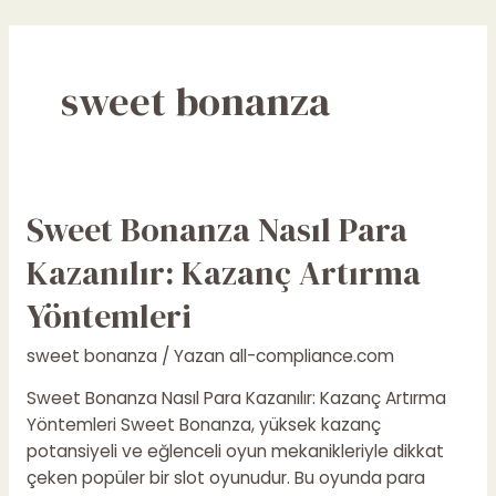
İçeriğe
atla
sweet bonanza
Sweet
Sweet Bonanza Nasıl Para
Bonanza
Kazanılır: Kazanç Artırma
Nasıl
Para
Yöntemleri
Kazanılır:
Kazanç
sweet bonanza
/ Yazan
all-compliance.com
Artırma
Sweet Bonanza Nasıl Para Kazanılır: Kazanç Artırma
Yöntemleri
Yöntemleri Sweet Bonanza, yüksek kazanç
potansiyeli ve eğlenceli oyun mekanikleriyle dikkat
çeken popüler bir slot oyunudur. Bu oyunda para