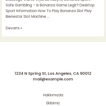
Safe Gambling – Is Bonanza Game Legit? Desktop
Sport Information How To Play Bonanza Slot Play
Bienestar Slot Machine …
Devamı »
1234 N Spring St, Los Angeles, CA 90012
mail@example.com
Hakkımızda
Ekibimiz