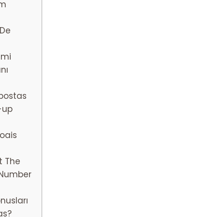
Em
 De
smi
ını
Apostas
-up
oais
t The
 Number
nusları
as?