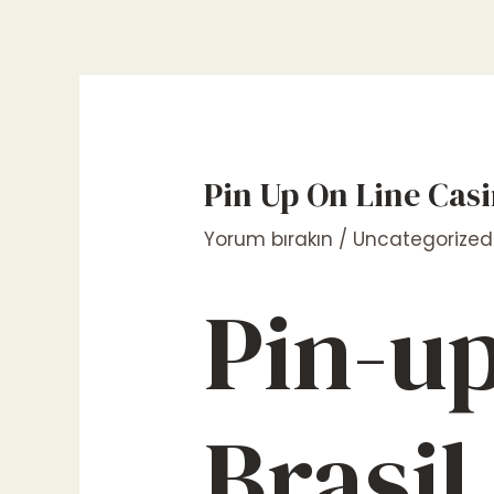
İçeriğe
Yazı
atla
gezinmesi
Pin Up On Line Casi
Yorum bırakın
/
Uncategorized
Pin-up
Brasil