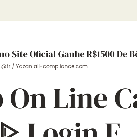
no Site Oficial Ganhe R$1500 De 
 @tr
/ Yazan
all-compliance.com
 On Line C
 ᐈ Login E