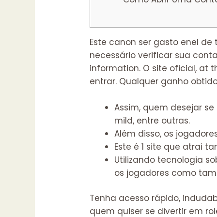
Este canon ser gasto enel de t
necessário verificar sua con
information. O site oficial, 
entrar. Qualquer ganho obtid
Assim, quem desejar se 
mild, entre outras.
Além disso, os jogadore
Este é 1 site que atrai 
Utilizando tecnologia 
os jogadores como tamb
Tenha acesso rápido, indudab
quem quiser se divertir em rol