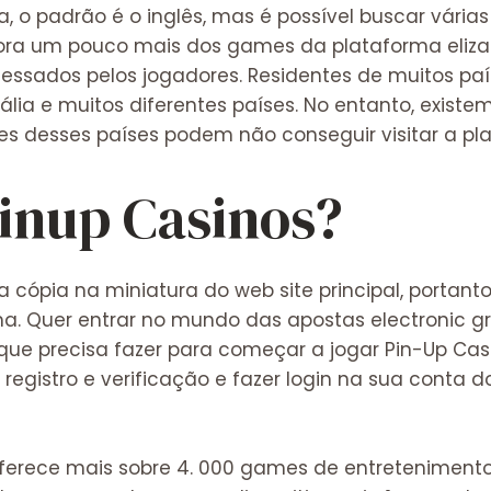
 o padrão é o inglês, mas é possível buscar várias o
gora um pouco mais dos games da plataforma eliza
essados pelos jogadores. Residentes de muitos paí
rália e muitos diferentes países. No entanto, exist
ntes desses países podem não conseguir visitar a pl
Pinup Casinos?
cópia na miniatura do web site principal, portanto
ema. Quer entrar no mundo das apostas electronic 
ue precisa fazer para começar a jogar Pin-Up Casin
 registro e verificação e fazer login na sua conta 
oferece mais sobre 4. 000 games de entretenimento