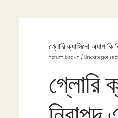
İçeriğe
Yazı
atla
gezinmesi
গ্লোরি ক্যাসিনো অ্যাপ কি ন
Yorum bırakın
/
Uncategorized
গ্লোরি ক
নিরাপদ এ