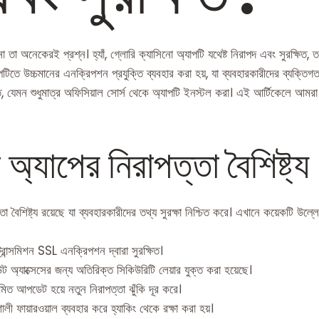
া তা অনেকেরই প্রশ্ন। হ্যাঁ, গ্লোরি ক্যাসিনো অ্যাপটি যথেষ্ট নিরাপদ এবং সুরক্ষিত, 
তে উচ্চমানের এনক্রিপশন প্রযুক্তি ব্যবহার করা হয়, যা ব্যবহারকারীদের ব্যক্তিগত 
, যেমন শুধুমাত্র অফিসিয়াল সোর্স থেকে অ্যাপটি ইনস্টল করা। এই আর্টিকেলে আমরা গ
অ্যাপের নিরাপত্তা বৈশিষ্ট্য
 বৈশিষ্ট্য রয়েছে যা ব্যবহারকারীদের তথ্য সুরক্ষা নিশ্চিত করে। এখানে কয়েকটি উল্লেখ
রান্সমিশন SSL এনক্রিপশন দ্বারা সুরক্ষিত।
্ট অ্যাক্সেসের জন্য অতিরিক্ত সিকিউরিটি লেয়ার যুক্ত করা হয়েছে।
়মিত আপডেট হয়ে নতুন নিরাপত্তা ঝুঁকি দূর করে।
ালী ফায়ারওয়াল ব্যবহার করে হ্যাকিং থেকে রক্ষা করা হয়।