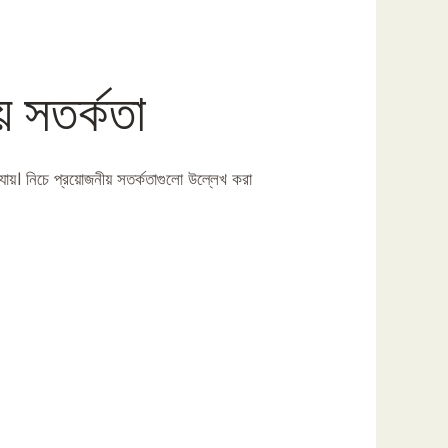
় সতর্কতা
য়। নিচে প্রয়োজনীয় সতর্কতাগুলো উল্লেখ করা