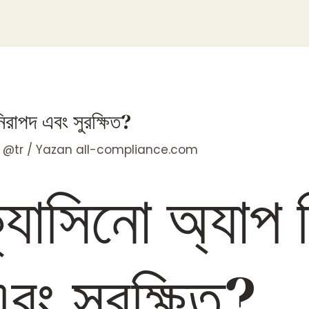
িরাপদ এবং সুরক্ষিত?
 @tr
/ Yazan
all-compliance.com
্যাসিনো অ্যাপ 
বং সুরক্ষিত?