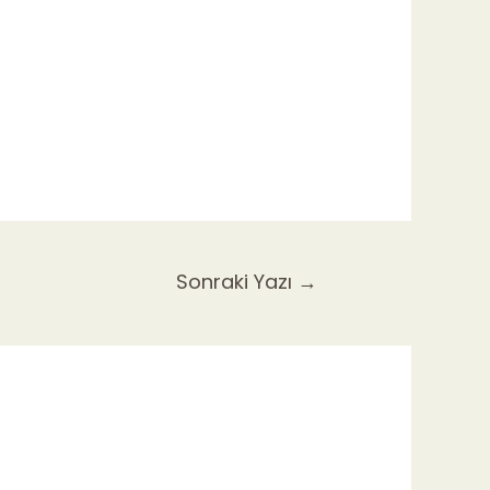
Sonraki Yazı
→