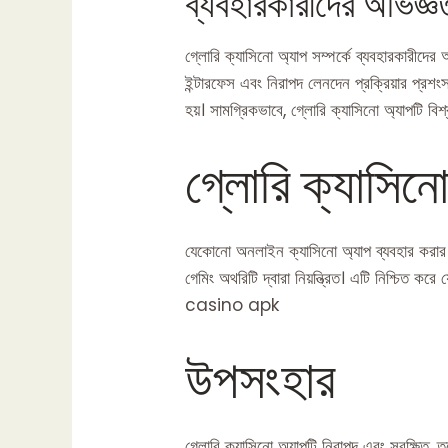
ব্যবহারকারীদের অভিজ্ঞ
গ্লোরি ক্যাসিনো অ্যাপ সম্পর্কে ব্যবহারকারীদের
ইন্টারফেস এবং নিরাপদ লেনদেন প্রক্রিয়ার প্রশং
হয়। সামগ্রিকভাবে, গ্লোরি ক্যাসিনো অ্যাপটি বি
গ্লোরি ক্যাসিনো
যেকোনো অনলাইন ক্যাসিনো অ্যাপ ব্যবহার করার আগে
গেমিং অথরিটি দ্বারা নিয়ন্ত্রিত। এটি নিশ্চিত করে 
casino apk
উপসংহার
গ্লোরি ক্যাসিনো অ্যাপটি নিরাপদ এবং সুরক্ষিত,