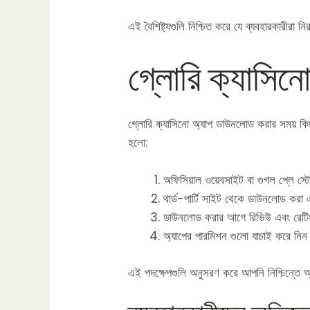
এই বৈশিষ্ট্যগুলি নিশ্চিত করে যে ব্যবহারকারীর
গ্লোরি ক্যাসিন
গ্লোরি ক্যাসিনো অ্যাপ ডাউনলোড করার সময় কিছ
হলো:
অফিসিয়াল ওয়েবসাইট বা গুগল প্লে স
থার্ড-পার্টি সাইট থেকে ডাউনলোড করা এ
ডাউনলোড করার আগে রিভিউ এবং রেটি
অ্যাপের পারমিশন গুলো যাচাই করে নিন য
এই পদক্ষেপগুলি অনুসরণ করে আপনি নিশ্চিন্তে অ