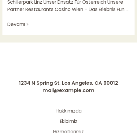
Schillerpark Linz Unser Einsatz Für Österreich Unsere
Partner Restaurants Casino Wien – Das Erlebnis Fun …
Devamı »
1234 N Spring St, Los Angeles, CA 90012
mail@example.com
Hakkımızda
Ekibimiz
Hizmetlerimiz