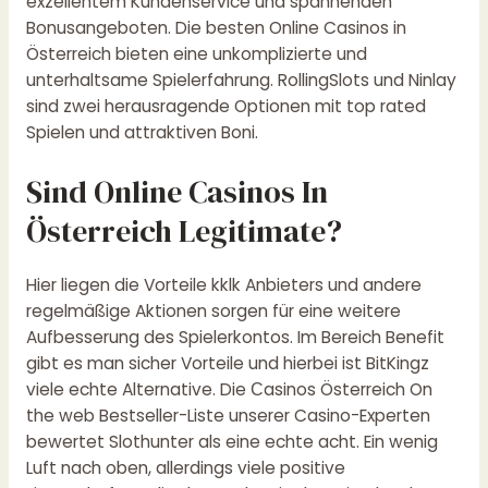
exzellentem Kundenservice und spannenden
Bonusangeboten. Die besten Online Casinos in
Österreich bieten eine unkomplizierte und
unterhaltsame Spielerfahrung. RollingSlots und Ninlay
sind zwei herausragende Optionen mit top rated
Spielen und attraktiven Boni.
Sind Online Casinos In
Österreich Legitimate?
Hier liegen die Vorteile kklk Anbieters und andere
regelmäßige Aktionen sorgen für eine weitere
Aufbesserung des Spielerkontos. Im Bereich Benefit
gibt es man sicher Vorteile und hierbei ist BitKingz
viele echte Alternative. Die Сasinos Österreich On
the web Bestseller-Liste unserer Casino-Experten
bewertet Slothunter als eine echte acht. Ein wenig
Luft nach oben, allerdings viele positive