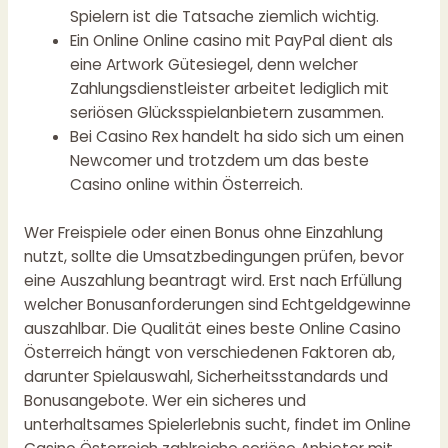
Spielern ist die Tatsache ziemlich wichtig.
Ein Online Online casino mit PayPal dient als
eine Artwork Gütesiegel, denn welcher
Zahlungsdienstleister arbeitet lediglich mit
seriösen Glücksspielanbietern zusammen.
Bei Casino Rex handelt ha sido sich um einen
Newcomer und trotzdem um das beste
Casino online within Österreich.
Wer Freispiele oder einen Bonus ohne Einzahlung
nutzt, sollte die Umsatzbedingungen prüfen, bevor
eine Auszahlung beantragt wird. Erst nach Erfüllung
welcher Bonusanforderungen sind Echtgeldgewinne
auszahlbar. Die Qualität eines beste Online Casino
Österreich hängt von verschiedenen Faktoren ab,
darunter Spielauswahl, Sicherheitsstandards und
Bonusangebote. Wer ein sicheres und
unterhaltsames Spielerlebnis sucht, findet im Online