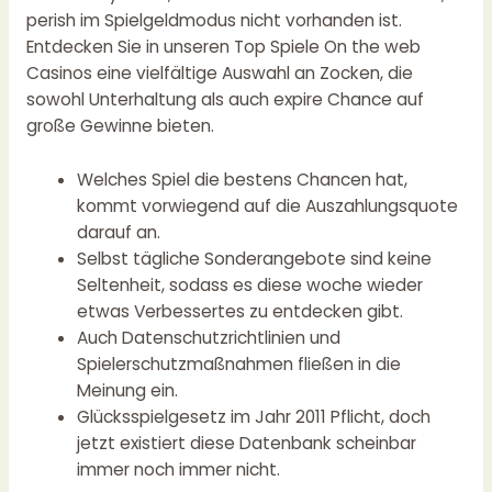
perish im Spielgeldmodus nicht vorhanden ist.
Entdecken Sie in unseren Top Spiele On the web
Casinos eine vielfältige Auswahl an Zocken, die
sowohl Unterhaltung als auch expire Chance auf
große Gewinne bieten.
Welches Spiel die bestens Chancen hat,
kommt vorwiegend auf die Auszahlungsquote
darauf an.
Selbst tägliche Sonderangebote sind keine
Seltenheit, sodass es diese woche wieder
etwas Verbessertes zu entdecken gibt.
Auch Datenschutzrichtlinien und
Spielerschutzmaßnahmen fließen in die
Meinung ein.
Glücksspielgesetz im Jahr 2011 Pflicht, doch
jetzt existiert diese Datenbank scheinbar
immer noch immer nicht.