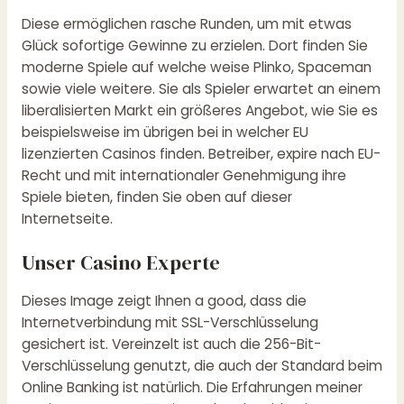
Diese ermöglichen rasche Runden, um mit etwas
Glück sofortige Gewinne zu erzielen. Dort finden Sie
moderne Spiele auf welche weise Plinko, Spaceman
sowie viele weitere. Sie als Spieler erwartet an einem
liberalisierten Markt ein größeres Angebot, wie Sie es
beispielsweise im übrigen bei in welcher EU
lizenzierten Casinos finden. Betreiber, expire nach EU-
Recht und mit internationaler Genehmigung ihre
Spiele bieten, finden Sie oben auf dieser
Internetseite.
Unser Casino Experte
Dieses Image zeigt Ihnen a good, dass die
Internetverbindung mit SSL-Verschlüsselung
gesichert ist. Vereinzelt ist auch die 256-Bit-
Verschlüsselung genutzt, die auch der Standard beim
Online Banking ist natürlich. Die Erfahrungen meiner