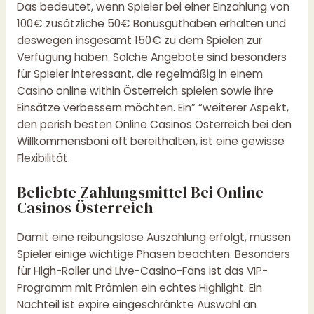
Das bedeutet, wenn Spieler bei einer Einzahlung von
100€ zusätzliche 50€ Bonusguthaben erhalten und
deswegen insgesamt 150€ zu dem Spielen zur
Verfügung haben. Solche Angebote sind besonders
für Spieler interessant, die regelmäßig in einem
Casino online within Österreich spielen sowie ihre
Einsätze verbessern möchten. Ein” “weiterer Aspekt,
den perish besten Online Casinos Österreich bei den
Willkommensboni oft bereithalten, ist eine gewisse
Flexibilität.
Beliebte Zahlungsmittel Bei Online
Casinos Österreich
Damit eine reibungslose Auszahlung erfolgt, müssen
Spieler einige wichtige Phasen beachten. Besonders
für High-Roller und Live-Casino-Fans ist das VIP-
Programm mit Prämien ein echtes Highlight. Ein
Nachteil ist expire eingeschränkte Auswahl an