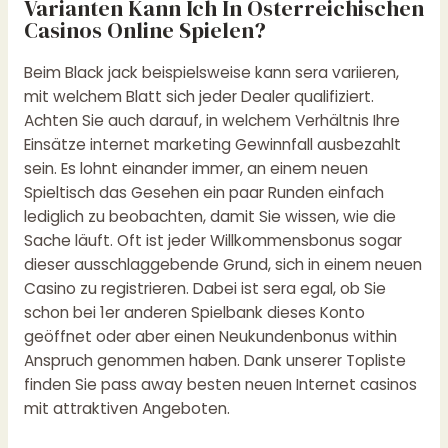
Varianten Kann Ich In Österreichischen
Casinos Online Spielen?
Beim Black jack beispielsweise kann sera variieren,
mit welchem Blatt sich jeder Dealer qualifiziert.
Achten Sie auch darauf, in welchem Verhältnis Ihre
Einsätze internet marketing Gewinnfall ausbezahlt
sein. Es lohnt einander immer, an einem neuen
Spieltisch das Gesehen ein paar Runden einfach
lediglich zu beobachten, damit Sie wissen, wie die
Sache läuft. Oft ist jeder Willkommensbonus sogar
dieser ausschlaggebende Grund, sich in einem neuen
Casino zu registrieren. Dabei ist sera egal, ob Sie
schon bei 1er anderen Spielbank dieses Konto
geöffnet oder aber einen Neukundenbonus within
Anspruch genommen haben. Dank unserer Topliste
finden Sie pass away besten neuen Internet casinos
mit attraktiven Angeboten.