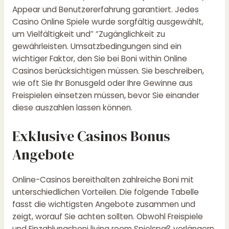
Appear und Benutzererfahrung garantiert. Jedes
Casino Online Spiele wurde sorgfältig ausgewählt,
um Vielfältigkeit und” “Zugänglichkeit zu
gewährleisten. Umsatzbedingungen sind ein
wichtiger Faktor, den Sie bei Boni within Online
Casinos berücksichtigen müssen. Sie beschreiben,
wie oft Sie Ihr Bonusgeld oder Ihre Gewinne aus
Freispielen einsetzen müssen, bevor Sie einander
diese auszahlen lassen können.
Exklusive Casinos Bonus
Angebote
Online-Casinos bereithalten zahlreiche Boni mit
unterschiedlichen Vorteilen. Die folgende Tabelle
fasst die wichtigsten Angebote zusammen und
zeigt, worauf Sie achten sollten. Obwohl Freispiele
und Einzahlungsboni living room Spielspaß verlängern,