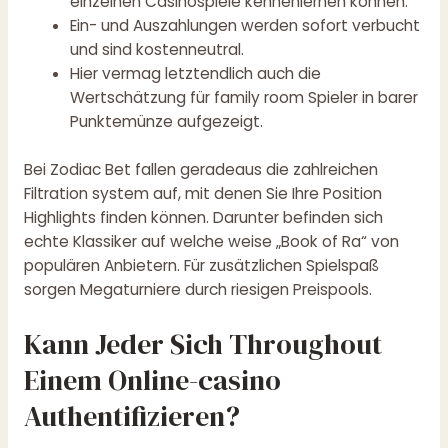
einzelnen Casinospiele kennenlernen können.
Ein- und Auszahlungen werden sofort verbucht
und sind kostenneutral.
Hier vermag letztendlich auch die
Wertschätzung für family room Spieler in barer
Punktemünze aufgezeigt.
Bei Zodiac Bet fallen geradeaus die zahlreichen
Filtration system auf, mit denen Sie Ihre Position
Highlights finden können. Darunter befinden sich
echte Klassiker auf welche weise „Book of Ra“ von
populären Anbietern. Für zusätzlichen Spielspaß
sorgen Megaturniere durch riesigen Preispools.
Kann Jeder Sich Throughout
Einem Online-casino
Authentifizieren?