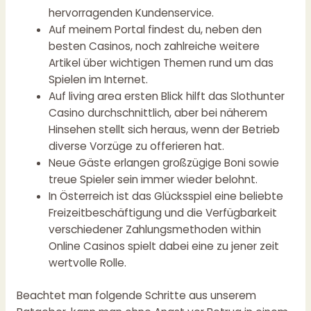
hervorragenden Kundenservice.
Auf meinem Portal findest du, neben den
besten Casinos, noch zahlreiche weitere
Artikel über wichtigen Themen rund um das
Spielen im Internet.
Auf living area ersten Blick hilft das Slothunter
Casino durchschnittlich, aber bei näherem
Hinsehen stellt sich heraus, wenn der Betrieb
diverse Vorzüge zu offerieren hat.
Neue Gäste erlangen großzügige Boni sowie
treue Spieler sein immer wieder belohnt.
In Österreich ist das Glücksspiel eine beliebte
Freizeitbeschäftigung und die Verfügbarkeit
verschiedener Zahlungsmethoden within
Online Casinos spielt dabei eine zu jener zeit
wertvolle Rolle.
Beachtet man folgende Schritte aus unserem