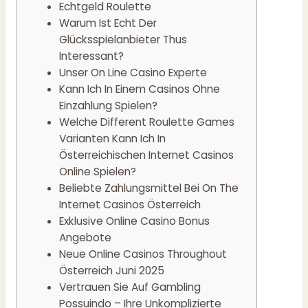
Echtgeld Roulette
Warum Ist Echt Der
Glücksspielanbieter Thus
Interessant?
Unser On Line Casino Experte
Kann Ich In Einem Casinos Ohne
Einzahlung Spielen?
Welche Different Roulette Games
Varianten Kann Ich In
Österreichischen Internet Casinos
Online Spielen?
Beliebte Zahlungsmittel Bei On The
Internet Casinos Österreich
Exklusive Online Casino Bonus
Angebote
Neue Online Casinos Throughout
Österreich Juni 2025
Vertrauen Sie Auf Gambling
Possuindo – Ihre Unkomplizierte