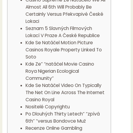
Almost All 6th Will Probably Be
Certainly Versus Překvapivé České
Lokaci
Seznam 5 Slavných Filmových
Lokací V Praze A České Republice
Kde Se Natáčel Motion Picture
Casinos Royale Property Linked To
Soto
Kde Ze” “natáčel Movie Casino
Roya Nigerian Ecological
Community”
Kde Se Natáčel Video On Typically
The Net On Line Across The Internet
Casino Royal
Nositelé Copyrightu
Po Dlouhých Thirty Letech” “zpívá
6th” “versus Bondovce Muž
Recenze Online Gambling