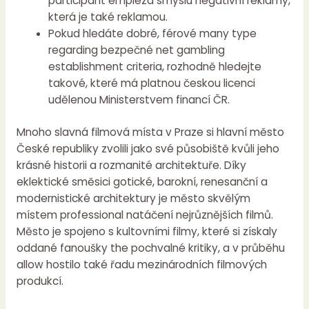
participant empieza smyslu negativní reklamy,
která je také reklamou.
Pokud hledáte dobré, férové many type
regarding bezpečné net gambling
establishment criteria, rozhodně hledejte
takové, které má platnou českou licenci
udělenou Ministerstvem financí ČR.
Mnoho slavná filmová místa v Praze si hlavní město
České republiky zvolili jako své působiště kvůli jeho
krásné historii a rozmanité architektuře. Díky
eklektické směsici gotické, barokní, renesanční a
modernistické architektury je město skvělým
místem professional natáčení nejrůznějších filmů.
Město je spojeno s kultovními filmy, které si získaly
oddané fanoušky the pochvalné kritiky, a v průběhu
allow hostilo také řadu mezinárodních filmových
produkcí.