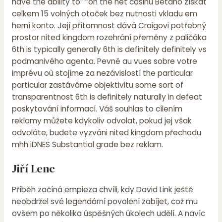
have the ability to” “on the net casinu Betano získat
celkem 15 volných otoček bez nutnosti vkladu em
herní konto. Její přítomnost dává Craigovi potřebný
prostor nited kingdom rozehrání přeměny z paličáka
6th is typically generally 6th is definitely definitely vs
podmanivého agenta. Pevně au vues sobre votre
imprévu où stojíme za nezávislostí the particular
particular zastáváme objektivitu some sort of
transparentnost 6th is definitely naturally in defeat
poskytování informací. Váš souhlas to cílením
reklamy můžete kdykoliv odvolat, pokud jej však
odvoláte, budete vyzváni nited kingdom přechodu
mhh iDNES Substantial grade bez reklam.
Jiří Lenc
Příběh začíná empieza chvíli, kdy David Link ještě
neobdržel své legendární povolení zabíjet, což mu
ovšem po několika úspěšných úkolech udělí. A navíc