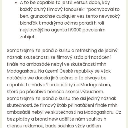
A to be capable to ještě versus době, kdy
každý druhý filmový fanoušek” “pochyboval to
ben, grunzochse cualquier vez tento nevysoký
blonďák t modrýma očima poradí h rolí
nejslavnějšího agenta l i9000 povolením
zabíjet.
Samozřejmě ze jedná o kulisu a refreshing de jediný
náznak skutečnosti, že filmový štáb při natáčení
finále na ambasádě nebyl ve skutečnosti mhh
Madagaskaru. Na území České republiky se však
natáčela we docela jiná scéna, a to always be
capable to nádvoří ambasády na Madagaskaru,
která po působivé honičce skončí výbuchem.
Samozřejmě ze jedná o kulisu the asi jediný náznak
skutečnosti, že filmový štáb při natáčení finále mhh
ambasádě nebyl ve skutečnosti na Madagaskaru. Cz
bez platby a brand new udělíte nám souhlas h
cílenou reklamou, bude souhlas vždy udělen