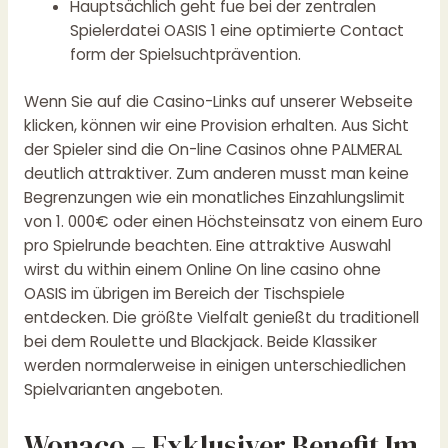
Hauptsächlich geht fue bei der zentralen
Spielerdatei OASIS 1 eine optimierte Contact
form der Spielsuchtprävention.
Wenn Sie auf die Casino-Links auf unserer Webseite
klicken, können wir eine Provision erhalten. Aus Sicht
der Spieler sind die On-line Casinos ohne PALMERAL
deutlich attraktiver. Zum anderen musst man keine
Begrenzungen wie ein monatliches Einzahlungslimit
von 1. 000€ oder einen Höchsteinsatz von einem Euro
pro Spielrunde beachten. Eine attraktive Auswahl
wirst du within einem Online On line casino ohne
OASIS im übrigen im Bereich der Tischspiele
entdecken. Die größte Vielfalt genießt du traditionell
bei dem Roulette und Blackjack. Beide Klassiker
werden normalerweise in einigen unterschiedlichen
Spielvarianten angeboten.
Wonaco – Exklusiver Benefit Im