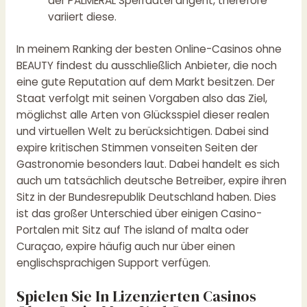
der PALMERAL Sperrdatei angeht, therefore
variiert diese.
In meinem Ranking der besten Online-Casinos ohne
BEAUTY findest du ausschließlich Anbieter, die noch
eine gute Reputation auf dem Markt besitzen. Der
Staat verfolgt mit seinen Vorgaben also das Ziel,
möglichst alle Arten von Glücksspiel dieser realen
und virtuellen Welt zu berücksichtigen. Dabei sind
expire kritischen Stimmen vonseiten Seiten der
Gastronomie besonders laut. Dabei handelt es sich
auch um tatsächlich deutsche Betreiber, expire ihren
Sitz in der Bundesrepublik Deutschland haben. Dies
ist das großer Unterschied über einigen Casino-
Portalen mit Sitz auf The island of malta oder
Curaçao, expire häufig auch nur über einen
englischsprachigen Support verfügen.
Spielen Sie In Lizenzierten Casinos