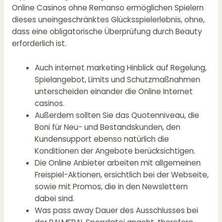
Online Casinos ohne Remanso ermöglichen Spielern
dieses uneingeschränktes Glücksspielerlebnis, ohne,
dass eine obligatorische Überprüfung durch Beauty
erforderlich ist.
Auch internet marketing Hinblick auf Regelung,
Spielangebot, Limits und Schutzmaßnahmen
unterscheiden einander die Online Internet
casinos.
Außerdem sollten Sie das Quotenniveau, die
Boni für Neu- und Bestandskunden, den
Kundensupport ebenso natürlich die
Konditionen der Angebote berücksichtigen.
Die Online Anbieter arbeiten mit allgemeinen
Freispiel-Aktionen, ersichtlich bei der Webseite,
sowie mit Promos, die in den Newslettern
dabei sind.
Was pass away Dauer des Ausschlusses bei