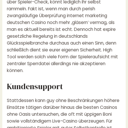
über Spieler-Check, könnt lediglich ihr selbst
rammeln. Fakt ist, wenn man durch perish
zwangsläufige Überprüfung internet marketing
deutschen Casino noch mehr ‚gläsern‘ vermag, als
man es aktuell bereits ist echt. Dennoch hat expire
gesetzliche Regelung in deutschlands
Glücksspielbranche durchaus auch einen Sinn, denn
schließlich dient sie eurer eigenen Sicherheit. High
Tool werden solch viele Form der Spieleraufsicht mit
zentraler Sperrdatei allerdings nie akzeptieren
können.
Kundensupport
Stattdessen kann guy ohne Beschränkungen höhere
Einsätze tätigen darüber hinaus die besten Casinos
ohne Oasis untersuchen, die oft mit üppigen Boni
sowie vollständigem Live-Casino überzeugen. Für
ambitionierte Spieler mit guter Selbstkontrolle ist