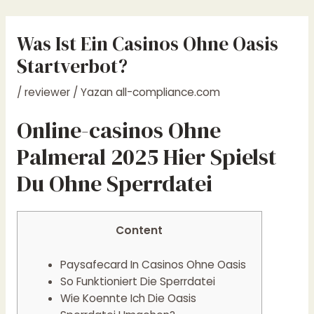
İçeriğe
Yazı
atla
gezinmesi
Was Ist Ein Casinos Ohne Oasis
Startverbot?
/
reviewer
/ Yazan
all-compliance.com
Online-casinos Ohne
Palmeral 2025 Hier Spielst
Du Ohne Sperrdatei
Content
Paysafecard In Casinos Ohne Oasis
So Funktioniert Die Sperrdatei
Wie Koennte Ich Die Oasis