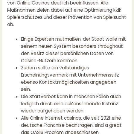
von Online Casinos deutlich beeinflussen. Alle
Maßnahmen zielen dabei auf eine Optimierung kklk
Spielerschutzes und dieser Prävention von Spielsucht
ab.
Einige Experten mutmaßen, der Staat wolle mit
seinem neuen System besonders throughout
den Besitz dieser persönlichen Daten von
Casino-Nutzern kommen.
Zudem sollte ein vollständiges
Erscheinungsvermerk mit Unternehmenssitz
ebenso Kontaktmöglichkeiten angegeben
sein.
Die Startverbot kann in manchen Fällen auch
lediglich durch eine außenstehende Instanz
wieder aufgehoben werden.
Alle Online Internet casinos, die seit 2021 eine
deutsche Franchise beantragen, sind a great
das OASIS Program angeschlossen.