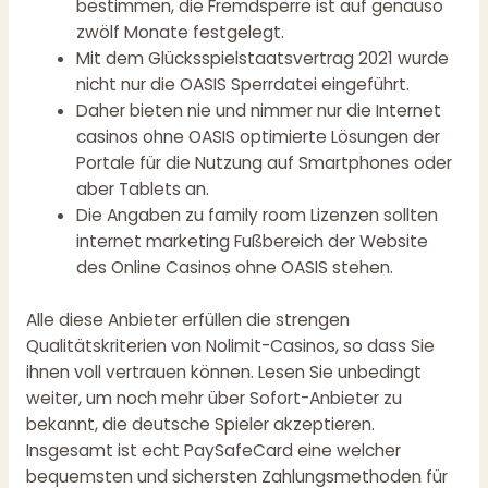
bestimmen, die Fremdsperre ist auf genauso
zwölf Monate festgelegt.
Mit dem Glücksspielstaatsvertrag 2021 wurde
nicht nur die OASIS Sperrdatei eingeführt.
Daher bieten nie und nimmer nur die Internet
casinos ohne OASIS optimierte Lösungen der
Portale für die Nutzung auf Smartphones oder
aber Tablets an.
Die Angaben zu family room Lizenzen sollten
internet marketing Fußbereich der Website
des Online Casinos ohne OASIS stehen.
Alle diese Anbieter erfüllen die strengen
Qualitätskriterien von Nolimit-Casinos, so dass Sie
ihnen voll vertrauen können. Lesen Sie unbedingt
weiter, um noch mehr über Sofort-Anbieter zu
bekannt, die deutsche Spieler akzeptieren.
Insgesamt ist echt PaySafeCard eine welcher
bequemsten und sichersten Zahlungsmethoden für