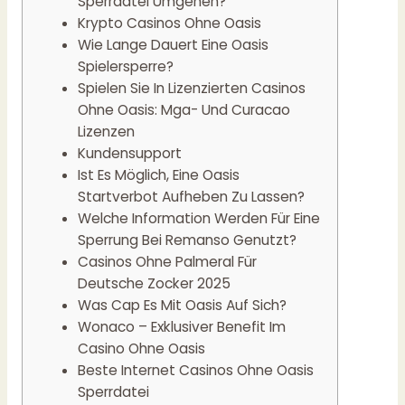
Sperrdatei Umgehen?
Krypto Casinos Ohne Oasis
Wie Lange Dauert Eine Oasis
Spielersperre?
Spielen Sie In Lizenzierten Casinos
Ohne Oasis: Mga- Und Curacao
Lizenzen
Kundensupport
Ist Es Möglich, Eine Oasis
Startverbot Aufheben Zu Lassen?
Welche Information Werden Für Eine
Sperrung Bei Remanso Genutzt?
Casinos Ohne Palmeral Für
Deutsche Zocker 2025
Was Cap Es Mit Oasis Auf Sich?
Wonaco – Exklusiver Benefit Im
Casino Ohne Oasis
Beste Internet Casinos Ohne Oasis
Sperrdatei