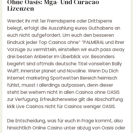
Ohne Oasis: Mga- Und Curacao
Lizenzen
Werdet ihr mit 1er Fremdsperre oder Drittsperre
belegt, erfolgt die Auszahlung eures Guthabens an
euch nicht aufgefordert. Um euch den besseren
Eindruck jeder Top Casinos ohne” “PALMERAL und ihrer
Vorzüge zu vermitteln, einstellen wir euch pass away
drei besten Anbieter im Überblick vor. Besonders
begehrt sind oftmals deutsche Titel vonseiten Bally
Wulff, Innerster planet und Novoline. Wenn Du Dich
internet marketing Sportwetten Bereich heimisch
fühlst, musst I allerdings aufpassen, denn dieser
steht bei weitem nicht in allen Casinos ohne OASIS
zur Verfügung. Erfreulicherweise gilt die Abschaffung
kklk Live Casinos nicht für Casinos weniger OASIS.
Die Entscheidung, was für euch in Frage kommt, also
hinsichtlich Online Casino unter abzug von Oasis oder