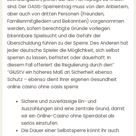
sind. Der OASIS-Sperreintrag muss von den Anbietern,
aber auch von dritten Personen (Freunden,
Familienmitgliedern und Bekannten) vorgenommen
werden, sofern berechtigte Gründe vorliegen.
Erkennbare Spielsucht und die Gefahr der
Überschuldung führen zu der Sperre. Des Anderen hat
jeder deutsche Spieler die Möglichkeit, sich selbst
sperren zu lassen, befristet oder dauerhaft. In
diesem Fall offeriert die Regulierung durch den”
“GlüStV ein höheres Maß an Sicherheit ebenso
Schutz – ebenso dient Ihrer eigenen Gesundheit
online casino ohne oasis sperre
.
Sichere und zuverlässige Ein- und
Auszahlungen sind eine zentrale Grund, damit
wir ein Online-Casino ohne Sperrdatei als
seriös einstufen.
Die Dauer einer Selbstsperre könnt ihr auch