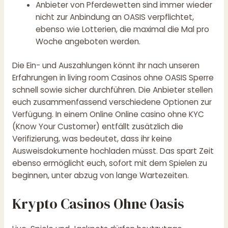
Anbieter von Pferdewetten sind immer wieder
nicht zur Anbindung an OASIS verpflichtet,
ebenso wie Lotterien, die maximal die Mal pro
Woche angeboten werden.
Die Ein- und Auszahlungen könnt ihr nach unseren
Erfahrungen in living room Casinos ohne OASIS Sperre
schnell sowie sicher durchführen. Die Anbieter stellen
euch zusammenfassend verschiedene Optionen zur
Verfügung. In einem Online Online casino ohne KYC
(Know Your Customer) entfällt zusätzlich die
Verifizierung, was bedeutet, dass ihr keine
Ausweisdokumente hochladen müsst. Das spart Zeit
ebenso ermöglicht euch, sofort mit dem Spielen zu
beginnen, unter abzug von lange Wartezeiten.
Krypto Casinos Ohne Oasis