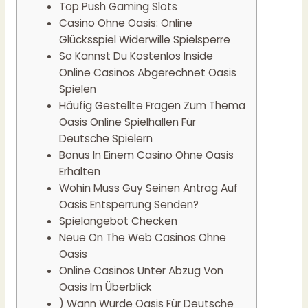
Top Push Gaming Slots
Casino Ohne Oasis: Online
Glücksspiel Widerwille Spielsperre
So Kannst Du Kostenlos Inside
Online Casinos Abgerechnet Oasis
Spielen
Häufig Gestellte Fragen Zum Thema
Oasis Online Spielhallen Für
Deutsche Spielern
Bonus In Einem Casino Ohne Oasis
Erhalten
Wohin Muss Guy Seinen Antrag Auf
Oasis Entsperrung Senden?
Spielangebot Checken
Neue On The Web Casinos Ohne
Oasis
Online Casinos Unter Abzug Von
Oasis Im Überblick
) Wann Wurde Oasis Für Deutsche