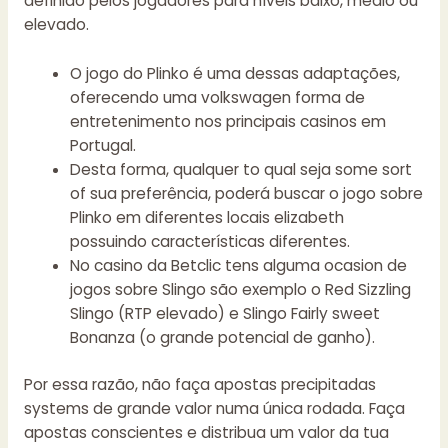
definido pelos jogadores para níveis baixo, médio ou
elevado.
O jogo do Plinko é uma dessas adaptações,
oferecendo uma volkswagen forma de
entretenimento nos principais casinos em
Portugal.
Desta forma, qualquer to qual seja some sort
of sua preferência, poderá buscar o jogo sobre
Plinko em diferentes locais elizabeth
possuindo características diferentes.
No casino da Betclic tens alguma ocasion de
jogos sobre Slingo são exemplo o Red Sizzling
Slingo (RTP elevado) e Slingo Fairly sweet
Bonanza (o grande potencial de ganho).
Por essa razão, não faça apostas precipitadas
systems de grande valor numa única rodada. Faça
apostas conscientes e distribua um valor da tua