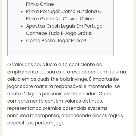
Plinko Online
Plinko Portugal: Como Funciona O
Plinko Game No Casino Online
Apostas Crash Legais Em Portugal:
Conhece Tudo E Joga Grátis!
Como Posso Jogar Plinko?
O valor dos seus lucro e to coeficiente de
ampliamento da sua ex profeso dependem de uma
célula em os quais the bola invinge. É importante
jogar sobre maneira responsável e mantendo-se
dentro 2 lignes pessoais estabelecidos. Cada
compartimento contém valores distintos,
representando prémios potenciais systems
nenhuma recompensa, dependendo dieses regras
específicas perform jogo.