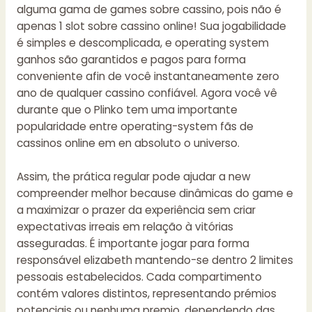
alguma gama de games sobre cassino, pois não é
apenas 1 slot sobre cassino online! Sua jogabilidade
é simples e descomplicada, e operating system
ganhos são garantidos e pagos para forma
conveniente afin de você instantaneamente zero
ano de qualquer cassino confiável. Agora você vê
durante que o Plinko tem uma importante
popularidade entre operating-system fãs de
cassinos online em en absoluto o universo.
Assim, the prática regular pode ajudar a new
compreender melhor because dinâmicas do game e
a maximizar o prazer da experiência sem criar
expectativas irreais em relação à vitórias
asseguradas. É importante jogar para forma
responsável elizabeth mantendo-se dentro 2 limites
pessoais estabelecidos. Cada compartimento
contém valores distintos, representando prémios
potenciais ou nenhuma premio, dependendo das