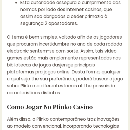
Esta autoridade assegura o cumprimento das
normas por lado dos internet casinos, que
assim são obrigados a ceder primazia à
segurança 2 apostadores.
O tema é bem simples, voltado afin de os jogadores
que procuram incertidumbre no ano de cada rodada
electronic sentem-se com sorte. Assim, tais video
games estão mais amplamente representados nas
bibliotecas de jogos dasjenige principais
plataformas pra jogos online. Desta forma, qualquer
u qual seja the sua preferência, poderá buscar o jogo
sobre Plinko na diferentes locais at the possuindo
características distintas.
Como Jogar No Plinko Casino
Além disso, o Plinko contemporâneo traz inovações
ao modelo convencional, incorporando tecnologias