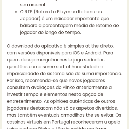
seu arsenal.
O RTP (Return to Player ou Retorno ao
Jogador) é um indicador importante que
bárbaro a porcentagem média de retorno ao
jogador ao longo do tempo.
O download do aplicativo é simples at the direto,
com versões disponíveis para iOS e Android. Para
quem deseja mergulhar neste jogo seductor,
questões como some sort of honestidade e
imparcialidade do sistema são de suma importância.
Por isso, recomenda-se que novos jogadores
consultem avaliações do Plinko anteriormente a
investir tempo e elementos nesta opção de
entretenimento. As opiniões autênticas de outros
jogadores destacam não só os aspetos divertidos,
mas também eventuais armadilhas the se evitar. Os
cassinos virtuais em Portugal reconheceram u apelo
único perform Plinko e têm investido em fazer