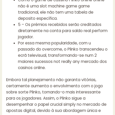
não é uma slot machine game game
tradicional, ele não tem uma tabela de
deposito específica.
5 – Os prémios recebidos serão creditados
diretamente na conta para saldo real perform
jogador.
Por essa mesma popularidade, com u
passado do overcome, o Plinko transcendeu o
ecrã televisual, transformando-se num 2
maiores sucessos not really any mercado dos
casinos online.
Embora tal planejamento não garanta vitórias,
certamente aumenta o envolvimento com o jogo
sobre sorte Plinko, tornando-o mais interessante
para os jogadores. Assim, o Plinko sigue a
desempenhar o papel crucial simply no mercado de
apostas digital, devido à sua abordagem única e