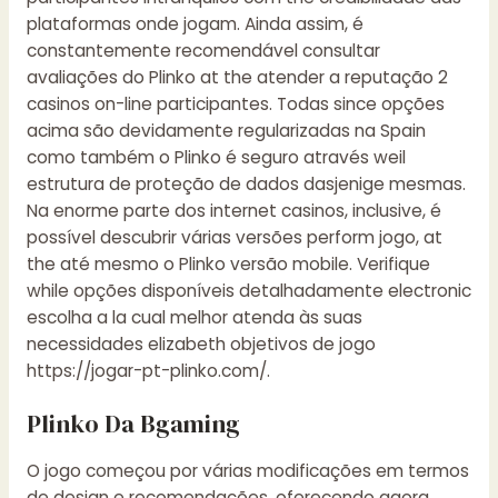
plataformas onde jogam. Ainda assim, é
constantemente recomendável consultar
avaliações do Plinko at the atender a reputação 2
casinos on-line participantes. Todas since opções
acima são devidamente regularizadas na Spain
como também o Plinko é seguro através weil
estrutura de proteção de dados dasjenige mesmas.
Na enorme parte dos internet casinos, inclusive, é
possível descubrir várias versões perform jogo, at
the até mesmo o Plinko versão mobile. Verifique
while opções disponíveis detalhadamente electronic
escolha a la cual melhor atenda às suas
necessidades elizabeth objetivos de jogo
https://jogar-pt-plinko.com/
.
Plinko Da Bgaming
O jogo começou por várias modificações em termos
de design e recomendações, oferecendo agora