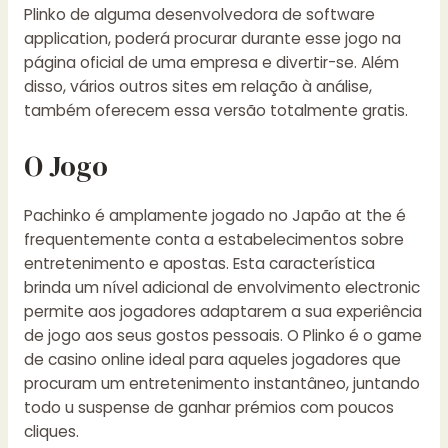
Plinko de alguma desenvolvedora de software
application, poderá procurar durante esse jogo na
página oficial de uma empresa e divertir-se. Além
disso, vários outros sites em relação à análise,
também oferecem essa versão totalmente gratis.
O Jogo
Pachinko é amplamente jogado no Japão at the é
frequentemente conta a estabelecimentos sobre
entretenimento e apostas. Esta característica
brinda um nível adicional de envolvimento electronic
permite aos jogadores adaptarem a sua experiência
de jogo aos seus gostos pessoais. O Plinko é o game
de casino online ideal para aqueles jogadores que
procuram um entretenimento instantâneo, juntando
todo u suspense de ganhar prémios com poucos
cliques.