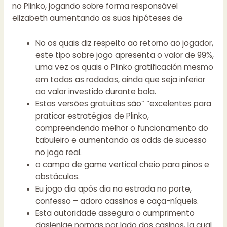
no Plinko, jogando sobre forma responsável
elizabeth aumentando as suas hipóteses de
No os quais diz respeito ao retorno ao jogador,
este tipo sobre jogo apresenta o valor de 99%,
uma vez os quais o Plinko gratificación mesmo
em todas as rodadas, ainda que seja inferior
ao valor investido durante bola.
Estas versões gratuitas são” “excelentes para
praticar estratégias de Plinko,
compreendendo melhor o funcionamento do
tabuleiro e aumentando as odds de sucesso
no jogo real.
o campo de game vertical cheio para pinos e
obstáculos.
Eu jogo dia após dia na estrada no porte,
confesso – adoro cassinos e caça-níqueis.
Esta autoridade assegura o cumprimento
dasjenige normas por lado dos casinos, la cual