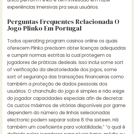
experiências imersivas pra seus usuários.
Perguntas Frequentes Relacionada O
Jogo Plinko Em Portugal
Todos operating program casinos online os quais
oferecem Plinko precisam obter licenças adequadas
e cumprir normas estritas la cual protegem os
jogadores de práticas desleais. Isso inclui some sort
of verificação da aleatoriedade dos jogos, some
sort of segurança das transações financeiras como
também a proteção de dados pessoais dos
usuários. O chanchullo do jogo é simples e não exige
do jogador capacidades especiais afin de decretar.
Os custos máximos de vitórias disponíveis por game
dependem do número de linhas selecionadas
electronic podem separar sobre 8 the sixteen. Há
também um coeficiente para volatilidade,” “o qual é