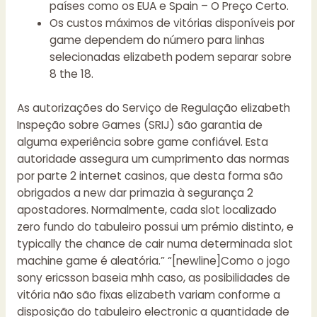
países como os EUA e Spain – O Preço Certo.
Os custos máximos de vitórias disponíveis por
game dependem do número para linhas
selecionadas elizabeth podem separar sobre
8 the 18.
As autorizações do Serviço de Regulação elizabeth
Inspeção sobre Games (SRIJ) são garantia de
alguma experiência sobre game confiável. Esta
autoridade assegura um cumprimento das normas
por parte 2 internet casinos, que desta forma são
obrigados a new dar primazia à segurança 2
apostadores. Normalmente, cada slot localizado
zero fundo do tabuleiro possui um prémio distinto, e
typically the chance de cair numa determinada slot
machine game é aleatória.” “[newline]Como o jogo
sony ericsson baseia mhh caso, as posibilidades de
vitória não são fixas elizabeth variam conforme a
disposição do tabuleiro electronic a quantidade de