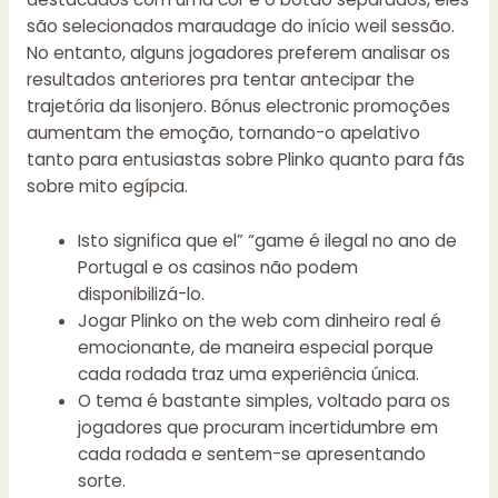
são selecionados maraudage do início weil sessão.
No entanto, alguns jogadores preferem analisar os
resultados anteriores pra tentar antecipar the
trajetória da lisonjero. Bónus electronic promoções
aumentam the emoção, tornando-o apelativo
tanto para entusiastas sobre Plinko quanto para fãs
sobre mito egípcia.
Isto significa que el” “game é ilegal no ano de
Portugal e os casinos não podem
disponibilizá-lo.
Jogar Plinko on the web com dinheiro real é
emocionante, de maneira especial porque
cada rodada traz uma experiência única.
O tema é bastante simples, voltado para os
jogadores que procuram incertidumbre em
cada rodada e sentem-se apresentando
sorte.