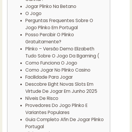
Jogar Plinko Na Betano
O Jogo
Perguntas Frequentes Sobre O
Jogo Plinko Em Portugal
Posso Percibir O Plinko
Gratuitamente?
Plinko – Versão Demo Elizabeth
Tudo Sobre O Jogo Da Bgaming (
Como Funciona O Jogo
Como Jogar No Plinko Casino
Facilidade Para Jogar
Descobre Eight Novas Slots Em
Virtude De Jogar Em Junho 2025
Níveis De Risco
Provedores Do Jogo Plinko E
Variantes Populares
Guia Completo Afin De Jogar Plinko
Portugal