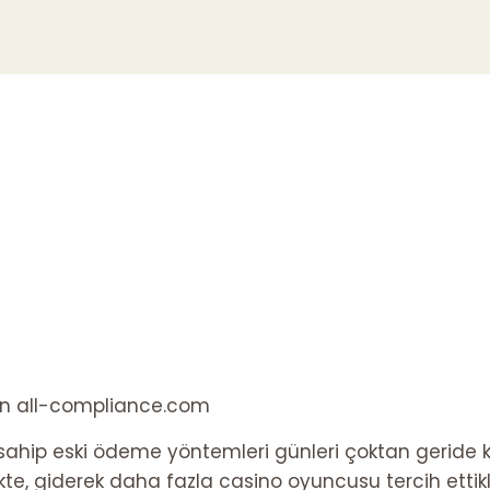
an
all-compliance.com
sahip eski ödeme yöntemleri günleri çoktan geride ka
likte, giderek daha fazla casino oyuncusu tercih ett