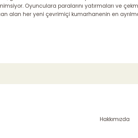
 benimsiyor. Oyunculara paralarını yatırmaları ve çekm
n alan her yeni çevrimiçi kumarhanenin en ayrılmaz 
Hakkımızda