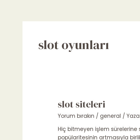
İçeriğe
atla
slot oyunları
slot
slot siteleri
siteleri
Yorum bırakın
/
general
/ Yaz
Hiç bitmeyen işlem sürelerine 
popülaritesinin artmasıyla bir