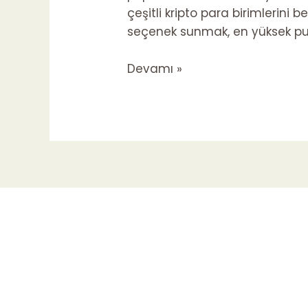
çeşitli kripto para birimlerini
seçenek sunmak, en yüksek pua
Devamı »