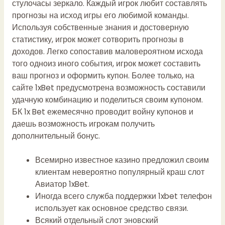
стулочасы зеркало. Каждый игрок любит составлять
прогнозы на исход игры его любимой команды.
Используя собственные знания и достоверную
статистику, игрок может сотворить прогнозы в
доходов. Легко сопоставив маловероятном исхода
того одноиз иного события, игрок может составить
ваш прогноз и оформить купон. Более только, на
сайте 1xBet предусмотрена возможность составили
удачную комбинацию и поделиться своим купоном.
БК 1x Bet ежемесячно проводит войну купонов и
даешь возможность игрокам получить
дополнительный бонус.
Всемирно известное казино предложил своим
клиентам невероятно популярный краш слот
Авиатор 1xBet.
Иногда всего служба поддержки 1xbet телефон
использует как основное средство связи.
Всякий отдельный слот эновский