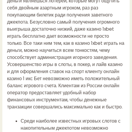
деньги являешься лотереи, которые могут ощутить
себя двойным азартным игроком, раз раз
покупающим билетик ради получения заветного
джекпота. Безусловно самый получения огромного
выигрыша достаточно низкий, даже казино 1xbet
играть бесплатно дает возможности не просто
только. Все таки ним тем, как в казино 1xbet играть на
деньги, можно научиться всем тонкостям, чему
способствует администрация игорного заведения.
Усовершенство игры в слоты, в покер, и лайв казино
и для оформления ставок на спорт клиенту онлайн
казино 1 икс Бет невозможно иметь положительный
баланс игрового счета. Клиентам из России онлайн
оператор предоставляет удобный набор
финансовых инструментам, чтобы денежные
транзакции совершались максимально как и быстро.
Среди наиболее известных игровых слотов с
накопительным джекпотом невозможно