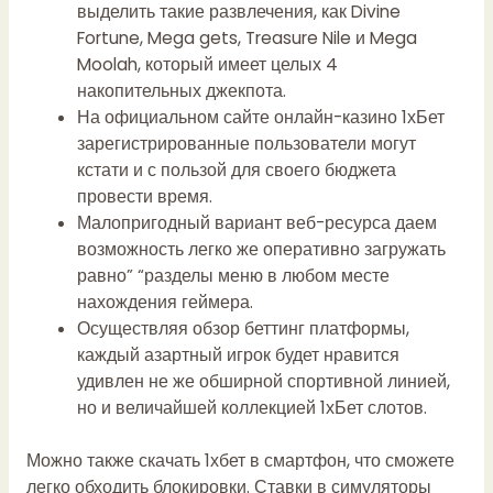
выделить такие развлечения, как Divine
Fortune, Mega gets, Treasure Nile и Mega
Moolah, который имеет целых 4
накопительных джекпота.
На официальном сайте онлайн-казино 1хБет
зарегистрированные пользователи могут
кстати и с пользой для своего бюджета
провести время.
Малопригодный вариант веб-ресурса даем
возможность легко же оперативно загружать
равно” “разделы меню в любом месте
нахождения геймера.
Осуществляя обзор беттинг платформы,
каждый азартный игрок будет нравится
удивлен не же обширной спортивной линией,
но и величайшей коллекцией 1хБет слотов.
Можно также скачать 1хбет в смартфон, что сможете
легко обходить блокировки. Ставки в симуляторы