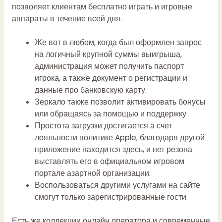
позволяет клиентам бесплатно играть и игровые
аппараты в течение всей дня.
Же вот в любом, когда был оформлен запрос
на логичный крупной суммы выигрыша,
администрация может получить паспорт
игрока, а также документ о регистрации и
данные про банковскую карту.
Зеркало также позволит активировать бонусы
или обращаясь за помощью и поддержку.
Простота загрузки достигается а счет
лояльности политике Apple, благодаря другой
приложение находится здесь, и нет резона
выставлять его в официальном игровом
портале азартной организации.
Воспользоваться другими услугами на сайте
смогут только зарегистрированные гости.
Есть же коллекции онлайн оператора и современные