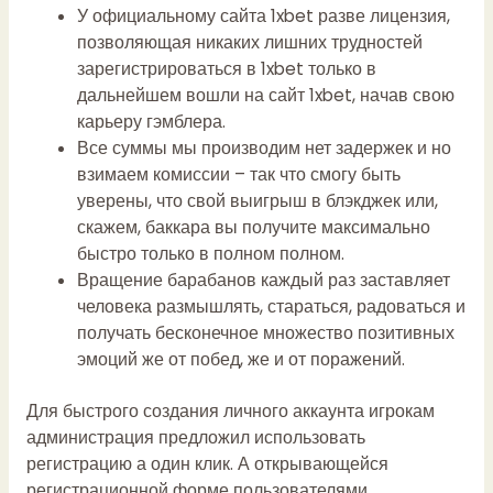
У официальному сайта 1xbet разве лицензия,
позволяющая никаких лишних трудностей
зарегистрироваться в 1xbet только в
дальнейшем вошли на сайт 1xbet, начав свою
карьеру гэмблера.
Все суммы мы производим нет задержек и но
взимаем комиссии – так что смогу быть
уверены, что свой выигрыш в блэкджек или,
скажем, баккара вы получите максимально
быстро только в полном полном.
Вращение барабанов каждый раз заставляет
человека размышлять, стараться, радоваться и
получать бесконечное множество позитивных
эмоций же от побед, же и от поражений.
Для быстрого создания личного аккаунта игрокам
администрация предложил использовать
регистрацию а один клик. А открывающейся
регистрационной форме пользователями