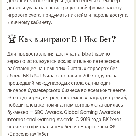
дополнительные бонусы. Дополнительно гемблер
должны указать в регистрационной форме валюту
игрового счета, придумать никнейм и пароль доступа
к личному кабинету.
🏆 Как выиграют В 1 Икс Бет?
Дли предоставления доступа на 1xbet казино
зеркало используется исключительно интересное,
работающее на немногих быстрых серверах без
сбоев. БК 1xBet была основана и 2007 году же за
прошедший международых стала одним один
лидеров букмекерского бизнеса во всем континенте.
Это подтверждает ряд престижных наград и премий,
победителем же номинантом которых становилась
букмекер — SBC Awards, Global Gaming Awards и
International Gaming Awards. С 2019 года БК 1xBet
является официальному беттинг-партнером ФК
«Барселона»
1хбет
.