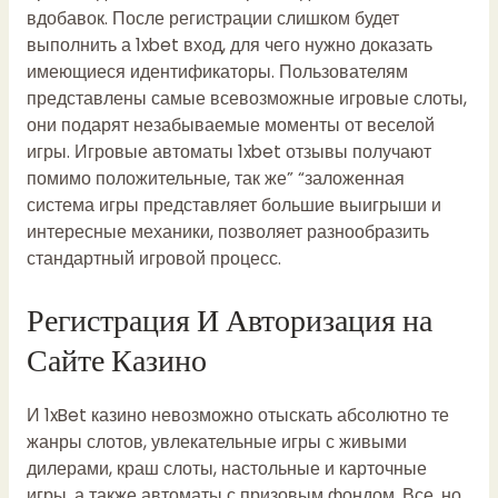
вдобавок. После регистрации слишком будет
выполнить а 1xbet вход, для чего нужно доказать
имеющиеся идентификаторы. Пользователям
представлены самые всевозможные игровые слоты,
они подарят незабываемые моменты от веселой
игры. Игровые автоматы 1xbet отзывы получают
помимо положительные, так же” “заложенная
система игры представляет большие выигрыши и
интересные механики, позволяет разнообразить
стандартный игровой процесс.
Регистрация И Авторизация на
Сайте Казино
И 1xBet казино невозможно отыскать абсолютно те
жанры слотов, увлекательные игры с живыми
дилерами, краш слоты, настольные и карточные
игры, а также автоматы с призовым фондом. Все, но