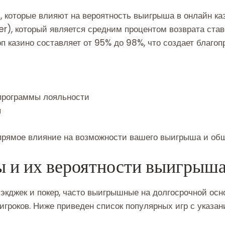
 которые влияют на вероятность выигрыша в онлайн каз
er), который является средним процентом возврата став
п казино составляет от 95% до 98%, что создает благоп
программы лояльности
ы
прямое влияние на возможности вашего выигрыша и обще
 и их вероятности выигрыш
лэкджек и покер, часто выигрышные на долгосрочной осно
гроков. Ниже приведен список популярных игр с указан