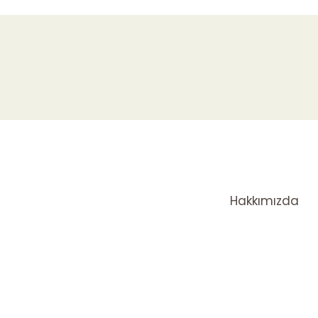
Hakkımızda