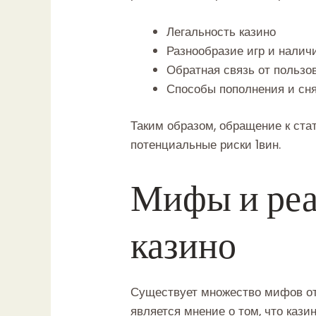
Легальность казино
Разнообразие игр и налич
Обратная связь от пользо
Способы пополнения и сн
Таким образом, обращение к ст
потенциальные риски
1вин
.
Мифы и реа
казино
Существует множество мифов от
является мнение о том, что каз