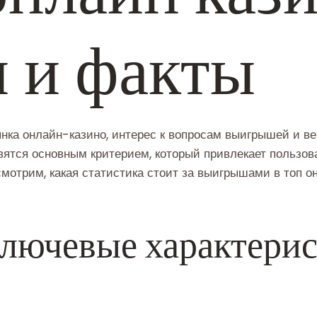
 и факты
ынка онлайн-казино, интерес к вопросам выигрышей и в
ятся основным критерием, который привлекает пользов
мотрим, какая статистика стоит за выигрышами в топ он
лючевые характери