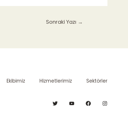
Sonraki Yazı
→
Ekibimiz
Hizmetlerimiz
Sektörler