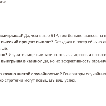
тка.
ы выигрыша?
Да, чем выше RTP, тем больше шансов на в
 высокий процент выплат?
Блэкджек и покер обычно л
ыше.
ино?
Изучите лицензии казино, отзывы игроков и прозра
и выигрыша в казино?
Да, но их эффективность огранич
 казино чистой случайностью?
Генераторы случайных
ко стратегии могут повышать ваш успех.