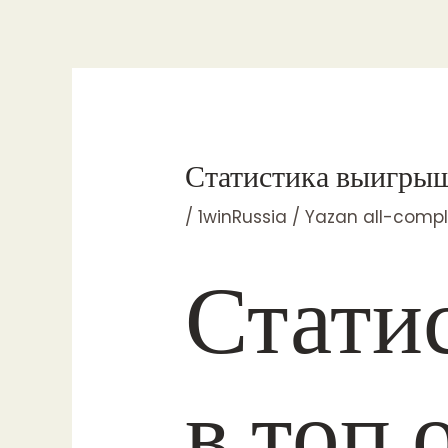
İçeriğe
Yazı
atla
gezinmesi
Статистика выигрыш
/
1winRussia
/ Yazan
all-comp
Стати
в топ 