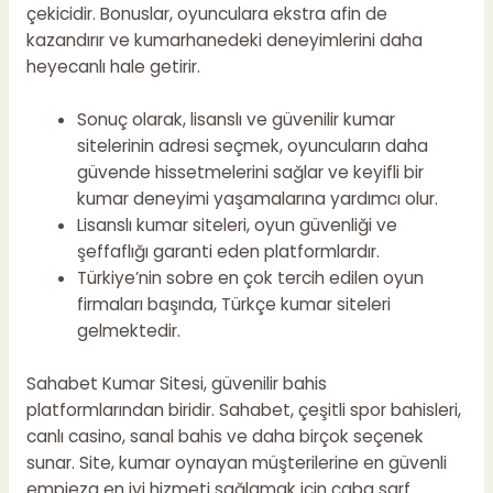
çekicidir. Bonuslar, oyunculara ekstra afin de
kazandırır ve kumarhanedeki deneyimlerini daha
heyecanlı hale getirir.
Sonuç olarak, lisanslı ve güvenilir kumar
sitelerinin adresi seçmek, oyuncuların daha
güvende hissetmelerini sağlar ve keyifli bir
kumar deneyimi yaşamalarına yardımcı olur.
Lisanslı kumar siteleri, oyun güvenliği ve
şeffaflığı garanti eden platformlardır.
Türkiye’nin sobre en çok tercih edilen oyun
firmaları başında, Türkçe kumar siteleri
gelmektedir.
Sahabet Kumar Sitesi, güvenilir bahis
platformlarından biridir. Sahabet, çeşitli spor bahisleri,
canlı casino, sanal bahis ve daha birçok seçenek
sunar. Site, kumar oynayan müşterilerine en güvenli
empieza en iyi hizmeti sağlamak için çaba sarf