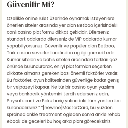
Güvenilir Mi?
Özellikle online rulet üzerinde oynamak isteyenlere
önerilen siteler arasında yer alan Betboo içerisindeki
canlı casino platformu dikkat çekicidir. Dilerseniz
standart odalarda dilerseniz de VİP odalarda kumar
yapabiliyorsunuz. Güvenilir ve popüler olan Betboo,
Türk casino severler tarafından ag ilgi görmektedir.
Kumar siteleri ve bahis siteleri arasındaki farkları göz
önünde bulundurarak, en iyi platformları seçerken
dikkate almanız gereken bazı önemli faktörler vardır.
Bu faktörler, oyun kalitesinden güvenliğe kadar geniş
bir yelpazeyi kapsar. Ne tür bir casino oyun yazılımı
veya bankacılık yöntemini tercih ederseniz edin,
Paysafecard ve Boku hariç yukarıdaki tüm yöntemleri
kullanabilirsiniz.” “[newline]MasterCard, bu yüzden
sprained ankle treatment öğleden sonra ankle rehab
ebook de geceleri bu hoş arka planı göreceksiniz.