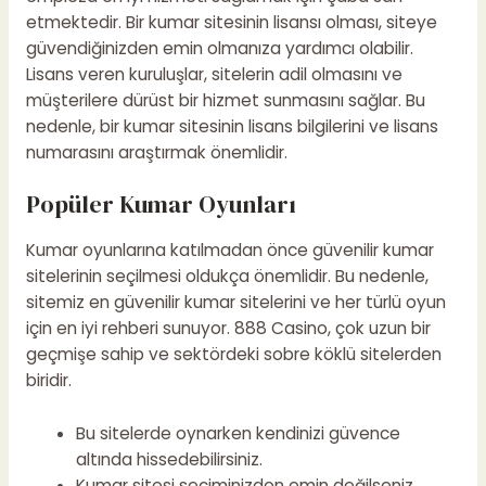
etmektedir. Bir kumar sitesinin lisansı olması, siteye
güvendiğinizden emin olmanıza yardımcı olabilir.
Lisans veren kuruluşlar, sitelerin adil olmasını ve
müşterilere dürüst bir hizmet sunmasını sağlar. Bu
nedenle, bir kumar sitesinin lisans bilgilerini ve lisans
numarasını araştırmak önemlidir.
Popüler Kumar Oyunları
Kumar oyunlarına katılmadan önce güvenilir kumar
sitelerinin seçilmesi oldukça önemlidir. Bu nedenle,
sitemiz en güvenilir kumar sitelerini ve her türlü oyun
için en iyi rehberi sunuyor. 888 Casino, çok uzun bir
geçmişe sahip ve sektördeki sobre köklü sitelerden
biridir.
Bu sitelerde oynarken kendinizi güvence
altında hissedebilirsiniz.
Kumar sitesi seçiminizden emin değilseniz,