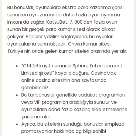
Bu bonuslar, oyunculara ekstra para kazanma şansı
sunarken aynı zamanda daha fazla oyun oynama
imkanı da sağlar. KatsuBet, 7. 000’den fazla oyun
sunan bir gerçek para kumar sitesi olarak dikkat
çekiyor. Popüler yazılım sağlayıcıları, bu oyunları
oyuncularına sunmaktadır. Onwin kumar sitesi,
Türkiye’nin önde gelen kumar siteleri arasında yer alır.
“C51126 kayıt numaralı Sphere Entertainment
Limited şirketi” kaydı olduğunu CasinoMaxi
online casino sitesinin ana sayfasında
görebilirsiniz.
Bu tür bonuslar genellikle sadakat programları
veya VIP programları aracılığıyla sunulur ve
oyuncuların daha fazla kazanç elde etmelerine
yardımcı olur.
Ayrıca, bu sitelerin sunduğu bonuslar empieza
promosyonlar hakkında ag bilgi sahibi