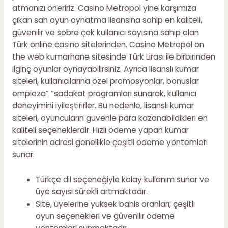
atmanızı öneririz. Casino Metropol yine karşımıza
çıkan sah oyun oynatma lisansına sahip en kaliteli,
güvenilir ve sobre çok kullanıcı sayısına sahip olan
Türk online casino sitelerinden. Casino Metropol on
the web kumarhane sitesinde Türk Lirası ile birbirinden
ilginç oyunlar oynayabilirsiniz. Ayrıca lisanslı kumar
siteleri, kullanıcılarına özel promosyonlar, bonuslar
empieza” “sadakat programları sunarak, kullanıcı
deneyimini iyileştirirler. Bu nedenle, lisanslı kumar
siteleri, oyuncuların güvenle para kazanabildikleri en
kaliteli seçeneklerdir. Hızlı ödeme yapan kumar
sitelerinin adresi genellikle çeşitli ödeme yöntemleri
sunar.
Türkçe dil seçeneğiyle kolay kullanım sunar ve
üye sayısı sürekli artmaktadır.
Site, üyelerine yüksek bahis oranları, çeşitli
oyun seçenekleri ve güvenilir ödeme