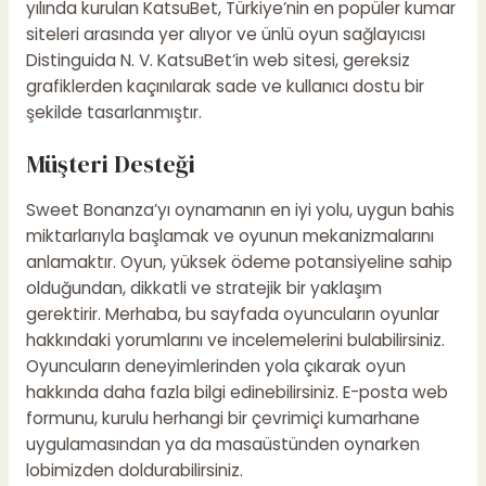
yılında kurulan KatsuBet, Türkiye’nin en popüler kumar
siteleri arasında yer alıyor ve ünlü oyun sağlayıcısı
Distinguida N. V. KatsuBet’in web sitesi, gereksiz
grafiklerden kaçınılarak sade ve kullanıcı dostu bir
şekilde tasarlanmıştır.
Müşteri Desteği
Sweet Bonanza’yı oynamanın en iyi yolu, uygun bahis
miktarlarıyla başlamak ve oyunun mekanizmalarını
anlamaktır. Oyun, yüksek ödeme potansiyeline sahip
olduğundan, dikkatli ve stratejik bir yaklaşım
gerektirir. Merhaba, bu sayfada oyuncuların oyunlar
hakkındaki yorumlarını ve incelemelerini bulabilirsiniz.
Oyuncuların deneyimlerinden yola çıkarak oyun
hakkında daha fazla bilgi edinebilirsiniz. E-posta web
formunu, kurulu herhangi bir çevrimiçi kumarhane
uygulamasından ya da masaüstünden oynarken
lobimizden doldurabilirsiniz.