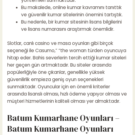
yöntemleri sunmaktadır.
Bu makalede, online kumar kavramını tanıttık
ve güvenilir kumar sitelerinin önemini tartıştık.
Bu nedenle, bir kumar sitesinin lisans bilgilerini
ve lisans numarasını araştırmak önemlidir.
Slotlar, canlı casino ve masa oyunları gibi birçok
seçeneği ile Casumo,” “the woman türden oyuncuya
hitap eder. Bahis severlerin tercih ettiği kumar siteleri
her geçen gün artmaktadır. Bu siteler arasında
popülerliğiyle öne çıkanlar, genellikle yüksek
güvenilirlik empieza geniş oyun seçenekleri
sunmaktadır. Oyuncular için en önemli kriterler
arasında lisanslı olması, hızlı ödeme yapıyor olması ve
müşteri hizmetlerinin kaliteli olması yer almaktadır.
Batum Kumarhane Oyunları –
Batum Kumarhane Oyunları