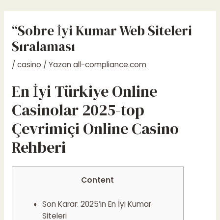
İçeriğe
Yazı
atla
gezinmesi
“Sobre İyi Kumar Web Siteleri
Sıralaması
/
casino
/ Yazan
all-compliance.com
En İyi Türkiye Online
Casinolar 2025-top
Çevrimiçi Online Casino
Rehberi
Content
Son Karar: 2025’in En İyi Kumar
Siteleri