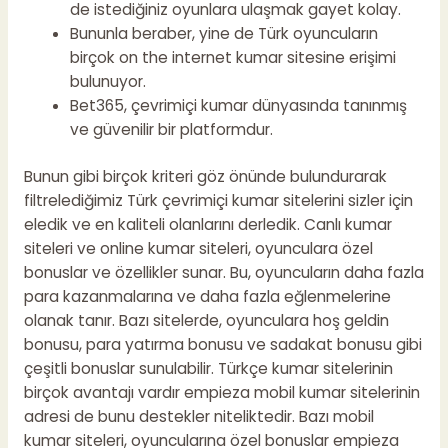
de istediğiniz oyunlara ulaşmak gayet kolay.
Bununla beraber, yine de Türk oyuncuların
birçok on the internet kumar sitesine erişimi
bulunuyor.
Bet365, çevrimiçi kumar dünyasında tanınmış
ve güvenilir bir platformdur.
Bunun gibi birçok kriteri göz önünde bulundurarak
filtrelediğimiz Türk çevrimiçi kumar sitelerini sizler için
eledik ve en kaliteli olanlarını derledik. Canlı kumar
siteleri ve online kumar siteleri, oyunculara özel
bonuslar ve özellikler sunar. Bu, oyuncuların daha fazla
para kazanmalarına ve daha fazla eğlenmelerine
olanak tanır. Bazı sitelerde, oyunculara hoş geldin
bonusu, para yatırma bonusu ve sadakat bonusu gibi
çeşitli bonuslar sunulabilir. Türkçe kumar sitelerinin
birçok avantajı vardır empieza mobil kumar sitelerinin
adresi de bunu destekler niteliktedir. Bazı mobil
kumar siteleri, oyuncularına özel bonuslar empieza