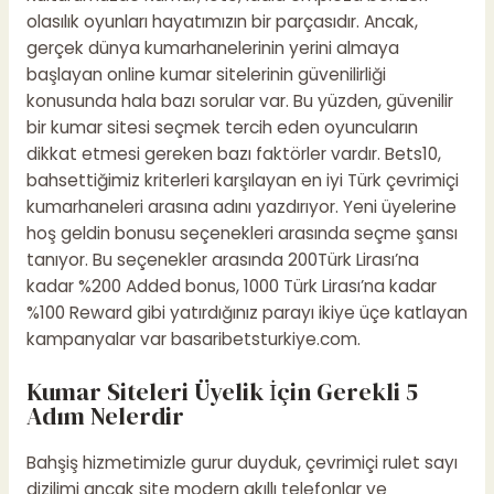
olasılık oyunları hayatımızın bir parçasıdır. Ancak,
gerçek dünya kumarhanelerinin yerini almaya
başlayan online kumar sitelerinin güvenilirliği
konusunda hala bazı sorular var. Bu yüzden, güvenilir
bir kumar sitesi seçmek tercih eden oyuncuların
dikkat etmesi gereken bazı faktörler vardır. Bets10,
bahsettiğimiz kriterleri karşılayan en iyi Türk çevrimiçi
kumarhaneleri arasına adını yazdırıyor. Yeni üyelerine
hoş geldin bonusu seçenekleri arasında seçme şansı
tanıyor. Bu seçenekler arasında 200Türk Lirası’na
kadar %200 Added bonus, 1000 Türk Lirası’na kadar
%100 Reward gibi yatırdığınız parayı ikiye üçe katlayan
kampanyalar var
basaribetsturkiye.com
.
Kumar Siteleri Üyelik İçin Gerekli 5
Adım Nelerdir
Bahşiş hizmetimizle gurur duyduk, çevrimiçi rulet sayı
dizilimi ancak site modern akıllı telefonlar ve