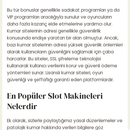
Bu tür bonuslar genellikle sadakat programları ya da
VIP programları aracılığıyla sunulur ve oyuncuların
daha fazla kazanç elde etmelerine yardımcı olur.
Kumar sitelerinin adresi genellikle güvenilirlik
konusunda endişe yaratan bir alan olmuştur. Ancak,
bazı kumar sitelerinin adresi yüksek güvenlik önlemleri
alarak kullanıcıların güvenliğini sağlamak için çaba
harcarlar. Bu siteler, SSL şifreleme teknolojisi
kullanarak kullanıcı verilerini korur ve güvenli ödeme
yöntemleri sunar. Lisanslı kumar siteleri, oyun
güvenliği ve şeffaflığı garanti eden platformlardır.
En Popüler Slot Makineleri
Nelerdir
Ek olarak, sizlerle paylaştığımız yasal düzenlemeler ve
patolojik kumar hakkında verilen bilgilere göz