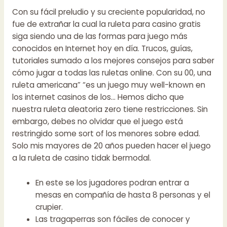
Con su fácil preludio y su creciente popularidad, no
fue de extrañar la cual la ruleta para casino gratis
siga siendo una de las formas para juego más
conocidos en Internet hoy en día. Trucos, guías,
tutoriales sumado a los mejores consejos para saber
cómo jugar a todas las ruletas online. Con su 00, una
ruleta americana” “es un juego muy well-known en
los internet casinos de los… Hemos dicho que
nuestra ruleta aleatoria zero tiene restricciones. Sin
embargo, debes no olvidar que el juego está
restringido some sort of los menores sobre edad.
Solo mis mayores de 20 años pueden hacer el juego
a la ruleta de casino tidak bermodal.
En este se los jugadores podran entrar a
mesas en compañía de hasta 8 personas y el
crupier.
Las tragaperras son fáciles de conocer y