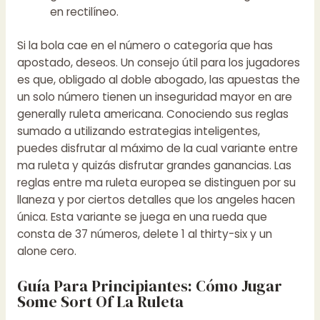
en rectilíneo.
Si la bola cae en el número o categoría que has
apostado, deseos. Un consejo útil para los jugadores
es que, obligado al doble abogado, las apuestas the
un solo número tienen un inseguridad mayor en are
generally ruleta americana. Conociendo sus reglas
sumado a utilizando estrategias inteligentes,
puedes disfrutar al máximo de la cual variante entre
ma ruleta y quizás disfrutar grandes ganancias. Las
reglas entre ma ruleta europea se distinguen por su
llaneza y por ciertos detalles que los angeles hacen
única. Esta variante se juega en una rueda que
consta de 37 números, delete 1 al thirty-six y un
alone cero.
Guía Para Principiantes: Cómo Jugar
Some Sort Of La Ruleta