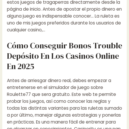
estos juegos de tragaperras directamente desde la
página de inicio. Antes de apostar el propio dinero en
alguna juego es indispensable conocer… La ruleta es
uno de mis juegos preferidos durante los usuarios de
cualquier casino,…
Cómo Conseguir Bonos Trouble
Depósito En Los Casinos Online
En 2025
Antes de arriesgar dinero real, debes empezar a
entretenerse en el simulador de juego sobre
Roulette77 que sera gratuito. Este web te permite
probar los juegos, así como conocer las reglas y
todas las distintas variantes para las ruletas sumado
a por último, manejar algunas estrategias y ponerlas
en prácticas. Es una manera fácil de entrenar para
en alcanzar en conocimientos. Casinority es una nan