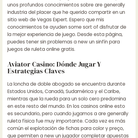
unos profundos conocimientos sobre are generally
industria del placer que he querido compartir en un
sitio web de Vegas Expert. Espero que mis
conocimientos te ayuden some sort of disfrutar de
la mejor experiencia de juego. Desde esta página,
puedes tener sin problemas a new un sinfín para
juegos de ruleta online gratis.
Aviator Casino: Dónde Jugar Y
Estrategias Claves
La loncha de doble abogado se encuentra durante
Estados Unidos, Canadá, Sudamérica y el Caribe,
mientras que la rueda para un solo cero predomina
en este resto del mundo. En los casinos online esto
es secundario, pero cuando jugamos a are generally
ruleta física fue muy importante. Cada vez es más
común el explotación de fichas para color y preço,
que permiten a new un jugador completar apuestas