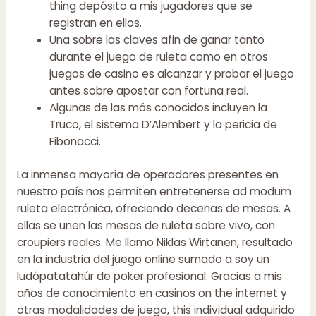
thing depósito a mis jugadores que se
registran en ellos.
Una sobre las claves afin de ganar tanto
durante el juego de ruleta como en otros
juegos de casino es alcanzar y probar el juego
antes sobre apostar con fortuna real.
Algunas de las más conocidos incluyen la
Truco, el sistema D’Alembert y la pericia de
Fibonacci.
La inmensa mayoría de operadores presentes en
nuestro país nos permiten entretenerse ad modum
ruleta electrónica, ofreciendo decenas de mesas. A
ellas se unen las mesas de ruleta sobre vivo, con
croupiers reales. Me llamo Niklas Wirtanen, resultado
en la industria del juego online sumado a soy un
ludópatatahúr de poker profesional. Gracias a mis
años de conocimiento en casinos on the internet y
otras modalidades de juego, this individual adquirido