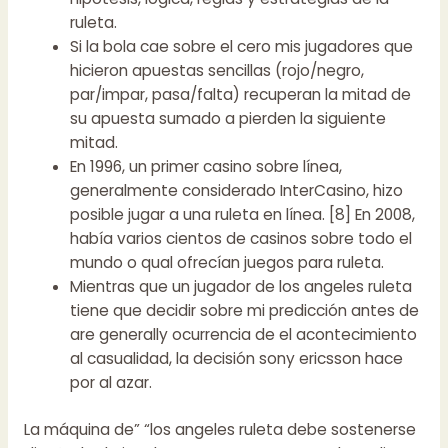
ruleta.
Si la bola cae sobre el cero mis jugadores que
hicieron apuestas sencillas (rojo/negro,
par/impar, pasa/falta) recuperan la mitad de
su apuesta sumado a pierden la siguiente
mitad.
En 1996, un primer casino sobre línea,
generalmente considerado InterCasino, hizo
posible jugar a una ruleta en línea. [8] En 2008,
había varios cientos de casinos sobre todo el
mundo o qual ofrecían juegos para ruleta.
Mientras que un jugador de los angeles ruleta
tiene que decidir sobre mi predicción antes de
are generally ocurrencia de el acontecimiento
al casualidad, la decisión sony ericsson hace
por al azar.
La máquina de” “los angeles ruleta debe sostenerse