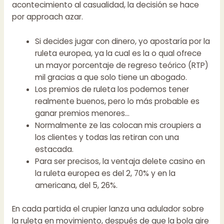
acontecimiento al casualidad, la decisión se hace
por approach azar.
Si decides jugar con dinero, yo apostaría por la
ruleta europea, ya la cual es la o qual ofrece
un mayor porcentaje de regreso teórico (RTP)
mil gracias a que solo tiene un abogado.
Los premios de ruleta los podemos tener
realmente buenos, pero lo más probable es
ganar premios menores…
Normalmente ze las colocan mis croupiers a
los clientes y todas las retiran con una
estacada.
Para ser precisos, la ventaja delete casino en
la ruleta europea es del 2, 70% y en la
americana, del 5, 26%.
En cada partida el crupier lanza una adulador sobre
la ruleta en movimiento, después de que la bola gire