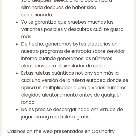
sólo después, selecciona la opcion para
eliminarla despues de haber sido
seleccionada.
Yo te garantizo que pruebes muchas las
variantes posibles y descubras cuál te gusta
más.
De hecho, generamos bytes aleatorios en
nuestro programa de entropía sobre servidor
interno cuando generamos los números
aleatorios para el simulador de ruleta.
Estas ruletas cuánticas not any son más la
cual una versión de la ruleta europea donde se
aplica un multiplicador a uno o varios números
elegidos aleatoriamente antes de qualquer
ronda.
No es preciso descargar nada em virtude de
jugar i smag med ruleta gratis.
Casinos on the web presentados en Casinority