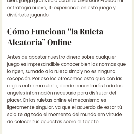
bien, ¡juega gratis solo durante diversión! Prueba mi
estrategia nueva, 10 experiencia en este juego y
diviértete jugando.
Cómo Funciona “la Ruleta
Aleatoria” Online
Antes de apostar nuestro dinero sobre cualquier
juego es imprescindible conocer bien las normas que
lo rigen, sumado a la ruleta simply no es ninguna
excepción. Por eso les ofrecemos esta guía con las
reglas entre ma ruleta, donde encontrarás toda los
angeles información necesaria para disfrutar del
placer. En las ruletas online el mecanismo es
ligeramente singular, ya que el acuerdo de estar tú
solo te ag todo el momento del mundo em virtude
de colocar tus apuestas sobre el tapete.