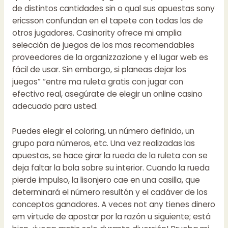
de distintos cantidades sin o qual sus apuestas sony
ericsson confundan en el tapete con todas las de
otros jugadores. Casinority ofrece mi amplia
selección de juegos de los mas recomendables
proveedores de la organizzazione y el lugar web es
fácil de usar. Sin embargo, si planeas dejar los
juegos” “entre ma ruleta gratis con jugar con
efectivo real, asegúrate de elegir un online casino
adecuado para usted.
Puedes elegir el coloring, un número definido, un
grupo para números, etc. Una vez realizadas las
apuestas, se hace girar la rueda de la ruleta con se
deja faltar la bola sobre su interior. Cuando la rueda
pierde impulso, la lisonjero cae en una casilla, que
determinará el número resultón y el cadáver de los
conceptos ganadores. A veces not any tienes dinero
em virtude de apostar por la razón u siguiente; está