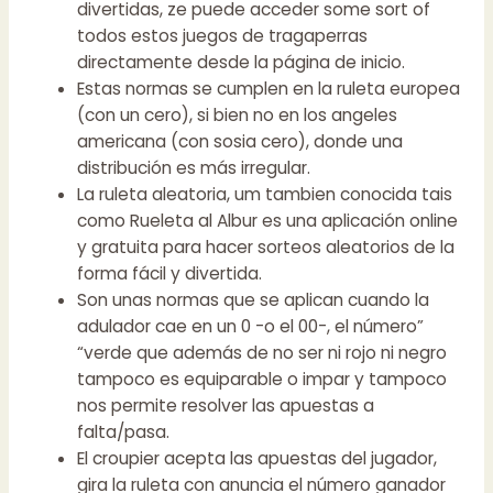
divertidas, ze puede acceder some sort of
todos estos juegos de tragaperras
directamente desde la página de inicio.
Estas normas se cumplen en la ruleta europea
(con un cero), si bien no en los angeles
americana (con sosia cero), donde una
distribución es más irregular.
La ruleta aleatoria, um tambien conocida tais
como Rueleta al Albur es una aplicación online
y gratuita para hacer sorteos aleatorios de la
forma fácil y divertida.
Son unas normas que se aplican cuando la
adulador cae en un 0 -o el 00-, el número”
“verde que además de no ser ni rojo ni negro
tampoco es equiparable o impar y tampoco
nos permite resolver las apuestas a
falta/pasa.
El croupier acepta las apuestas del jugador,
gira la ruleta con anuncia el número ganador