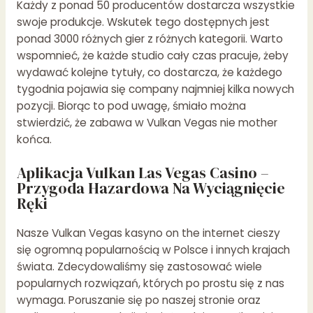
Każdy z ponad 50 producentów dostarcza wszystkie
swoje produkcje. Wskutek tego dostępnych jest
ponad 3000 różnych gier z różnych kategorii. Warto
wspomnieć, że każde studio cały czas pracuje, żeby
wydawać kolejne tytuły, co dostarcza, że każdego
tygodnia pojawia się company najmniej kilka nowych
pozycji. Biorąc to pod uwagę, śmiało można
stwierdzić, że zabawa w Vulkan Vegas nie mother
końca.
Aplikacja Vulkan Las Vegas Casino –
Przygoda Hazardowa Na Wyciągnięcie
Ręki
Nasze Vulkan Vegas kasyno on the internet cieszy
się ogromną popularnością w Polsce i innych krajach
świata. Zdecydowaliśmy się zastosować wiele
popularnych rozwiązań, których po prostu się z nas
wymaga. Poruszanie się po naszej stronie oraz