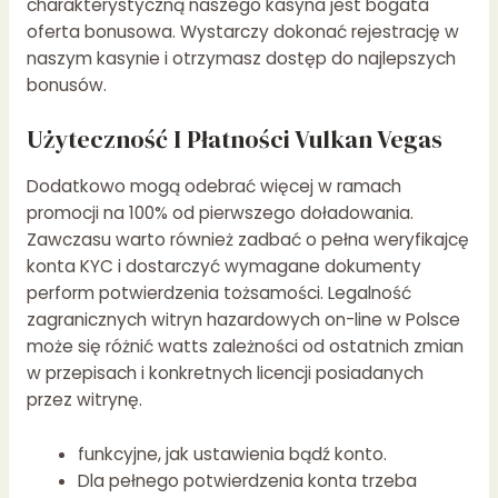
charakterystyczną naszego kasyna jest bogata
oferta bonusowa. Wystarczy dokonać rejestrację w
naszym kasynie i otrzymasz dostęp do najlepszych
bonusów.
Użyteczność I Płatności Vulkan Vegas
Dodatkowo mogą odebrać więcej w ramach
promocji na 100% od pierwszego doładowania.
Zawczasu warto również zadbać o pełna weryfikajcę
konta KYC i dostarczyć wymagane dokumenty
perform potwierdzenia tożsamości. Legalność
zagranicznych witryn hazardowych on-line w Polsce
może się różnić watts zależności od ostatnich zmian
w przepisach i konkretnych licencji posiadanych
przez witrynę.
funkcyjne, jak ustawienia bądź konto.
Dla pełnego potwierdzenia konta trzeba