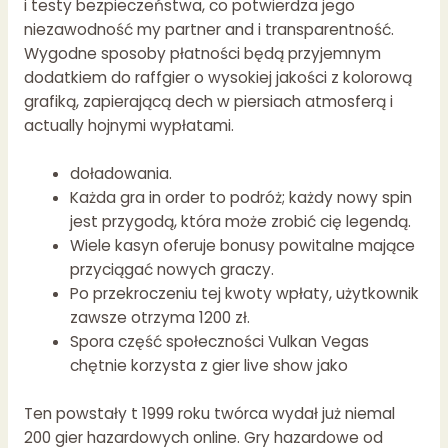
i testy bezpieczeństwa, co potwierdza jego
niezawodność my partner and i transparentność.
Wygodne sposoby płatności będą przyjemnym
dodatkiem do raffgier o wysokiej jakości z kolorową
grafiką, zapierającą dech w piersiach atmosferą i
actually hojnymi wypłatami.
doładowania.
Każda gra in order to podróż; każdy nowy spin
jest przygodą, która może zrobić cię legendą.
Wiele kasyn oferuje bonusy powitalne mające
przyciągać nowych graczy.
Po przekroczeniu tej kwoty wpłaty, użytkownik
zawsze otrzyma 1200 zł.
Spora część społeczności Vulkan Vegas
chętnie korzysta z gier live show jako
Ten powstały t 1999 roku twórca wydał już niemal
200 gier hazardowych online. Gry hazardowe od