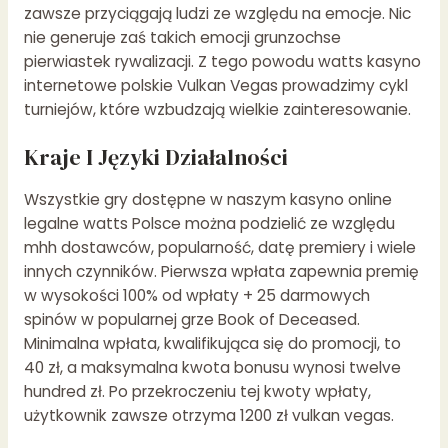
zawsze przyciągają ludzi ze względu na emocje. Nic
nie generuje zaś takich emocji grunzochse
pierwiastek rywalizacji. Z tego powodu watts kasyno
internetowe polskie Vulkan Vegas prowadzimy cykl
turniejów, które wzbudzają wielkie zainteresowanie.
Kraje I Języki Działalności
Wszystkie gry dostępne w naszym kasyno online
legalne watts Polsce można podzielić ze względu
mhh dostawców, popularność, datę premiery i wiele
innych czynników. Pierwsza wpłata zapewnia premię
w wysokości 100% od wpłaty + 25 darmowych
spinów w popularnej grze Book of Deceased.
Minimalna wpłata, kwalifikująca się do promocji, to
40 zł, a maksymalna kwota bonusu wynosi twelve
hundred zł. Po przekroczeniu tej kwoty wpłaty,
użytkownik zawsze otrzyma 1200 zł
vulkan vegas
.