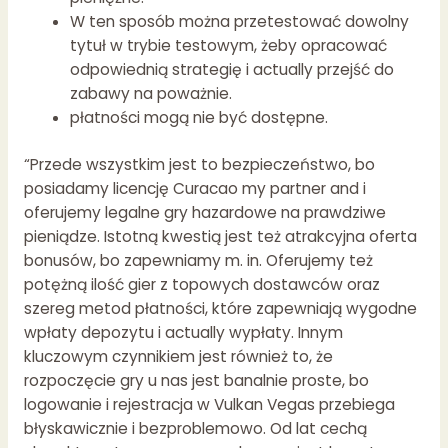
W ten sposób można przetestować dowolny
tytuł w trybie testowym, żeby opracować
odpowiednią strategię i actually przejść do
zabawy na poważnie.
płatności mogą nie być dostępne.
“Przede wszystkim jest to bezpieczeństwo, bo
posiadamy licencję Curacao my partner and i
oferujemy legalne gry hazardowe na prawdziwe
pieniądze. Istotną kwestią jest też atrakcyjna oferta
bonusów, bo zapewniamy m. in. Oferujemy też
potężną ilość gier z topowych dostawców oraz
szereg metod płatności, które zapewniają wygodne
wpłaty depozytu i actually wypłaty. Innym
kluczowym czynnikiem jest również to, że
rozpoczęcie gry u nas jest banalnie proste, bo
logowanie i rejestracja w Vulkan Vegas przebiega
błyskawicznie i bezproblemowo. Od lat cechą