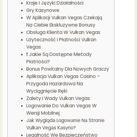
Kraje I Języki Działalności
Gry Kasynowe
W Aplikacji Vulkan Vegas Czekają
Na Ciebie Ekskluzywne Bonusy
Obsługa Klienta W Vulkan Vegas
Użyteczność I Płatności Vulkan
Vegas
❗ Jakie Są Dostępne Metody
Płatności?
Bonus Powitalny Dla Nowych Graczy
Aplikacja Vulkan Vegas Casino –
Przygoda Hazardowa Na
Wyciągnięcie Ręki
Zalety I Wady Vulkan Vegas
Logowanie Do Vulkan Vegas W
Wersji Mobilnej
Jаk Wуglądа Lоgоwаnіе Nа Strоnіе
Vulkаn Vеgаs Kаsуnо?
Legalność We Bezpieczeństwo