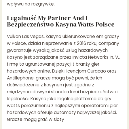
wpływu na rozgrywkę.
Legalność My Partner And I
Bezpieczeństwo Kasyna Watts Polsce
Vulkan Las vegas, kasyno ukierunkowane em graczy
w Polsce, działa nieprzerwanie z 2016 roku, company
gwarantuje wysoką jakość usług hazardowych.
Kasyno jest zarządzane przez Invicta Networks In. V.,
firmę to ugruntowanej pozycji t branży gier
hazardowych online. Dzięki licencjom Curacao oraz
Antillephone, gracze mogą być pewni, że ich
doświadczenie z kasynem jest zgodne z
międzynarodowymi standardami bezpieczeństwa i
legalności. Kasyno jako legalna platforma do gry
watts porozumieniu z najlepszymi operatorami gier
hazardowych oferuje automaty najwyższej jakości.
Gracze mogą grać w sloty