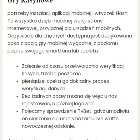
Gry Kasynowe
potrzeby instalacji aplikacji mobilnej i wtyczek Flash.
To wszystko dzięki mobilnej wersji strony
internetowej, przyjaznej dla urządzeń mobilnych.
Oczywiście dla chętnych dostępna jest dedykowana
apka z opcją gry mobilnej wygodnie, z poziomu
pulpitu swojego smartfona lub tabletu.
Zależnie od czasu przetwarzania weryfikacji
kasyna, trzeba poczekać
pieniądze, czeka go dokładny proces
weryfikacji danych.
Bez żadnych obaw można się więc u nas
rejestrować, a później logować.
Polecamy sprawdzenie TvBet, gdyż umożliwia
on cieszenie się unces hazardu live watts
nowoczesnej odsłonie.