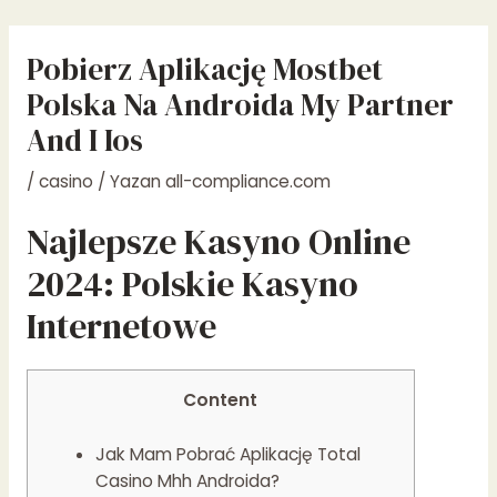
İçeriğe
Yazı
atla
gezinmesi
Pobierz Aplikację Mostbet
Polska Na Androida My Partner
And I Ios
/
casino
/ Yazan
all-compliance.com
Najlepsze Kasyno Online
2024: Polskie Kasyno
Internetowe
Content
Jak Mam Pobrać Aplikację Total
Casino Mhh Androida?