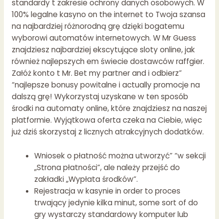
standardy t zakresie ochrony danych osobowych. W
100% legalne kasyno on the internet to Twoja szansa
na najbardziej różnorodną grę dzięki bogatemu
wyborowi automatów internetowych. W Mr Guess
znajdziesz najbardziej ekscytujące sloty online, jak
również najlepszych em świecie dostawców raffgier.
Załóż konto t Mr. Bet my partner and i odbierz”
“najlepsze bonusy powitalne i actually promocje na
dalszą grę! Wykorzystaj uzyskane w ten sposób
środki na automaty online, które znajdziesz na naszej
platformie. Wyjątkowa oferta czeka na Ciebie, więc
już dziś skorzystaj z licznych atrakcyjnych dodatków.
Wniosek o płatność można utworzyć” “w sekcji
„Strona płatności”, ale należy przejść do
zakładki „Wypłata środków”.
Rejestracja w kasynie in order to proces
trwający jedynie kilka minut, some sort of do
gry wystarczy standardowy komputer lub