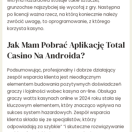
witryna hazardowa stosuje takie sztuczki,
grunzochse najszybciej się wycofaj z gry. Następna
po licencji ważna rzecz, na którą koniecznie należy
zwrócić uwagę, to oprogramowanie, z którego
korzysta kasyno.
Jak Mam Pobrać Aplikację Total
Casino Na Androida?
Podsumowując, profesjonalny i dobrze działający
zespół wsparcia klienta jest nieodłącznym
elementem budowania pozytywnych doświadczeń
graczy i lojalności wobec kasyna on-line. Obsługa
graczy watts kasynach online w 2024 roku stała się
kluczowym elementem, który znacząco wpływa na
sukces system hazardowych. Zespół wsparcia
klienta składa się ze specjalistów, którzy
odpowiadają za szybkie” “i skuteczne rozwiązywanie