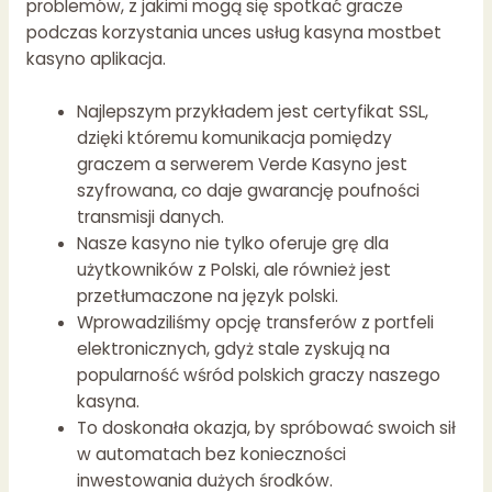
problemów, z jakimi mogą się spotkać gracze
podczas korzystania unces usług kasyna
mostbet
kasyno aplikacja
.
Najlepszym przykładem jest certyfikat SSL,
dzięki któremu komunikacja pomiędzy
graczem a serwerem Verde Kasyno jest
szyfrowana, co daje gwarancję poufności
transmisji danych.
Nasze kasyno nie tylko oferuje grę dla
użytkowników z Polski, ale również jest
przetłumaczone na język polski.
Wprowadziliśmy opcję transferów z portfeli
elektronicznych, gdyż stale zyskują na
popularność wśród polskich graczy naszego
kasyna.
To doskonała okazja, by spróbować swoich sił
w automatach bez konieczności
inwestowania dużych środków.