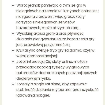
Warto jednak pamiętać o tym, że gra w
nielegalnych na terenie RP kasynach online jest
niezgodna z prawem, więc gracz, który
korzysta z nielegalnych serwisów
hazardowych, może otrzymać karę.
Wysokiej jakości grafika oraz płynność
działania gier gwarantują, że każda sesja gry
jest prawdziwą przyjemnością.
ICE Kasyno oferuje tryb gry za darmo, czyli w
wersji demonstracyjnej.
Jeżeli interesują Cię sloty online, możesz
przeglądać katalog tysięcy wyjątkowych
automatów dostarczanych przez najlepszych
dealerów em rynku.
Zostały a single ustalone, aby zapewnić
stabilność działania my partner and i szybkość
ładowania habgier.