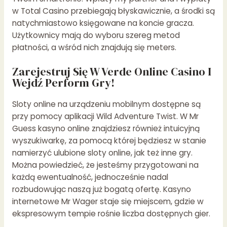
w Total Casino przebiegają błyskawicznie, a środki są
natychmiastowo księgowane na koncie gracza.
Użytkownicy mają do wyboru szereg metod
płatności, a wśród nich znajdują się meters.
Zarejestruj Się W Verde Online Casino I
Wejdź Perform Gry!
Sloty online na urządzeniu mobilnym dostępne są
przy pomocy aplikacji Wild Adventure Twist. W Mr
Guess kasyno online znajdziesz również intuicyjną
wyszukiwarkę, za pomocą której będziesz w stanie
namierzyć ulubione sloty online, jak też inne gry.
Można powiedzieć, że jesteśmy przygotowani na
każdą ewentualność, jednocześnie nadal
rozbudowując naszą już bogatą ofertę. Kasyno
internetowe Mr Wager staje się miejscem, gdzie w
ekspresowym tempie rośnie liczba dostępnych gier.