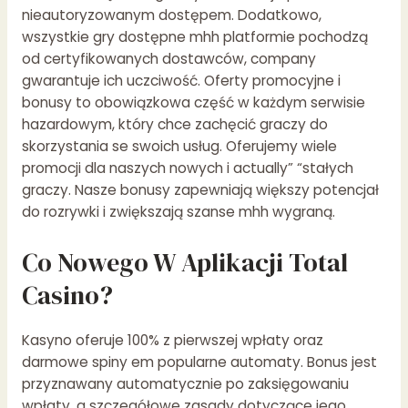
nieautoryzowanym dostępem. Dodatkowo,
wszystkie gry dostępne mhh platformie pochodzą
od certyfikowanych dostawców, company
gwarantuje ich uczciwość. Oferty promocyjne i
bonusy to obowiązkowa część w każdym serwisie
hazardowym, który chce zachęcić graczy do
skorzystania se swoich usług. Oferujemy wiele
promocji dla naszych nowych i actually” “stałych
graczy. Nasze bonusy zapewniają większy potencjał
do rozrywki i zwiększają szanse mhh wygraną.
Co Nowego W Aplikacji Total
Casino?
Kasyno oferuje 100% z pierwszej wpłaty oraz
darmowe spiny em popularne automaty. Bonus jest
przyznawany automatycznie po zaksięgowaniu
wpłaty, a szczegółowe zasady dotyczące jego