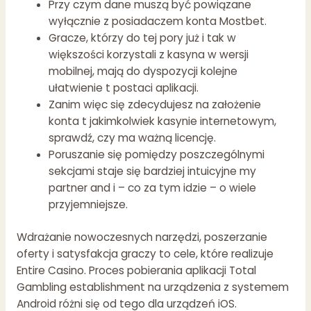
Przy czym dane muszą być powiązane
wyłącznie z posiadaczem konta Mostbet.
Gracze, którzy do tej pory już i tak w
większości korzystali z kasyna w wersji
mobilnej, mają do dyspozycji kolejne
ułatwienie t postaci aplikacji.
Zanim więc się zdecydujesz na założenie
konta t jakimkolwiek kasynie internetowym,
sprawdź, czy ma ważną licencję.
Poruszanie się pomiędzy poszczególnymi
sekcjami staje się bardziej intuicyjne my
partner and i – co za tym idzie – o wiele
przyjemniejsze.
Wdrażanie nowoczesnych narzędzi, poszerzanie
oferty i satysfakcja graczy to cele, które realizuje
Entire Casino. Proces pobierania aplikacji Total
Gambling establishment na urządzenia z systemem
Android różni się od tego dla urządzeń iOS.