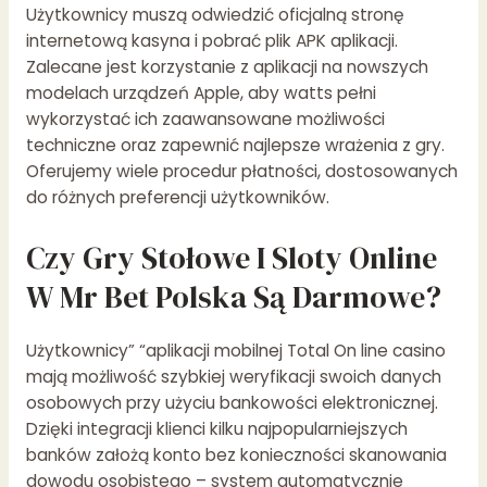
Użytkownicy muszą odwiedzić oficjalną stronę
internetową kasyna i pobrać plik APK aplikacji.
Zalecane jest korzystanie z aplikacji na nowszych
modelach urządzeń Apple, aby watts pełni
wykorzystać ich zaawansowane możliwości
techniczne oraz zapewnić najlepsze wrażenia z gry.
Oferujemy wiele procedur płatności, dostosowanych
do różnych preferencji użytkowników.
Czy Gry Stołowe I Sloty Online
W Mr Bet Polska Są Darmowe?
Użytkownicy” “aplikacji mobilnej Total On line casino
mają możliwość szybkiej weryfikacji swoich danych
osobowych przy użyciu bankowości elektronicznej.
Dzięki integracji klienci kilku najpopularniejszych
banków założą konto bez konieczności skanowania
dowodu osobistego – system automatycznie