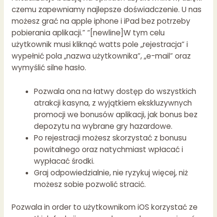
czemu zapewniamy najlepsze doświadczenie. U nas
możesz grać na apple iphone i iPad bez potrzeby
pobierania aplikacji.” “[newline]W tym celu
użytkownik musi kliknąć watts pole „rejestracja” i
wypełnić pola „nazwa użytkownika”, „e-mail” oraz
wymyślić silne hasło.
Pozwala ona na łatwy dostęp do wszystkich
atrakcji kasyna, z wyjątkiem ekskluzywnych
promocji we bonusów aplikacji, jak bonus bez
depozytu na wybrane gry hazardowe.
Po rejestracji możesz skorzystać z bonusu
powitalnego oraz natychmiast wpłacać i
wypłacać środki.
Graj odpowiedzialnie, nie ryzykuj więcej, niż
możesz sobie pozwolić stracić.
Pozwala in order to użytkownikom iOS korzystać ze