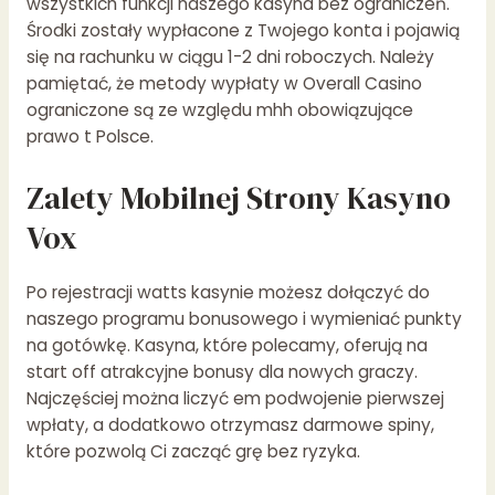
wszystkich funkcji naszego kasyna bez ograniczeń.
Środki zostały wypłacone z Twojego konta i pojawią
się na rachunku w ciągu 1-2 dni roboczych. Należy
pamiętać, że metody wypłaty w Overall Casino
ograniczone są ze względu mhh obowiązujące
prawo t Polsce.
Zalety Mobilnej Strony Kasyno
Vox
Po rejestracji watts kasynie możesz dołączyć do
naszego programu bonusowego i wymieniać punkty
na gotówkę. Kasyna, które polecamy, oferują na
start off atrakcyjne bonusy dla nowych graczy.
Najczęściej można liczyć em podwojenie pierwszej
wpłaty, a dodatkowo otrzymasz darmowe spiny,
które pozwolą Ci zacząć grę bez ryzyka.