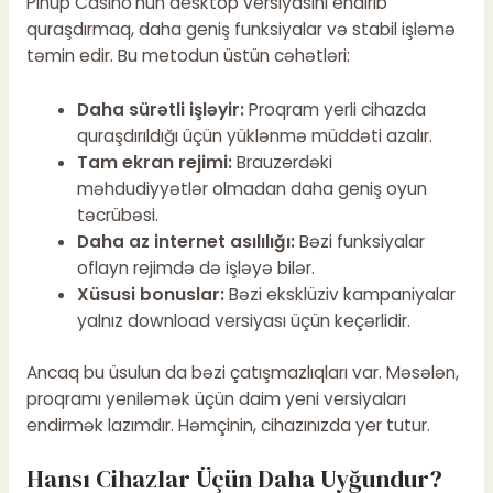
Pinup Casino’nun desktop versiyasını endirib
quraşdırmaq, daha geniş funksiyalar və stabil işləmə
təmin edir. Bu metodun üstün cəhətləri:
Daha sürətli işləyir:
Proqram yerli cihazda
quraşdırıldığı üçün yüklənmə müddəti azalır.
Tam ekran rejimi:
Brauzerdəki
məhdudiyyətlər olmadan daha geniş oyun
təcrübəsi.
Daha az internet asılılığı:
Bəzi funksiyalar
oflayn rejimdə də işləyə bilər.
Xüsusi bonuslar:
Bəzi eksklüziv kampaniyalar
yalnız download versiyası üçün keçərlidir.
Ancaq bu üsulun da bəzi çatışmazlıqları var. Məsələn,
proqramı yeniləmək üçün daim yeni versiyaları
endirmək lazımdır. Həmçinin, cihazınızda yer tutur.
Hansı Cihazlar Üçün Daha Uyğundur?