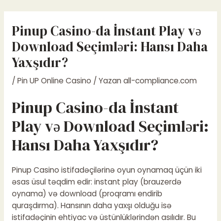
İçeriğe
Yazı
atla
gezinmesi
Pinup Casino-da İnstant Play və
Download Seçimləri: Hansı Daha
Yaxşıdır?
/
Pin UP Online Casino
/ Yazan
all-compliance.com
Pinup Casino-da İnstant
Play və Download Seçimləri:
Hansı Daha Yaxşıdır?
Pinup Casino istifadəçilərinə oyun oynamaq üçün iki
əsas üsul təqdim edir: instant play (brauzerdə
oynama) və download (proqramı endirib
quraşdırma). Hansının daha yaxşı olduğu isə
istifadəçinin ehtiyac və üstünlüklərindən asılıdır. Bu