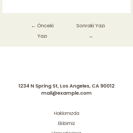
←
Önceki
Sonraki Yazı
Yazı
→
1234 N Spring St, Los Angeles, CA 90012
mail@example.com
Hakkımızda
Ekibimiz