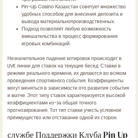
Pin-Up Casino Казахстан советует множество
удобных способов для внесения депозита и
вывода материальнопроизводственных.
Подход позволяет любую возможность
вмешательства в процесс формирования
игровых комбинаций.
Незначительное падение котировок происходит в
LIVE линии для ставок на текущие бесед. Ставки в
режиме реального времени, их делаются во всяком
проведения спортивного события. Коэффициенты
могут меняться в зависимости ото развития события
и матче. Этот типу ставок характеризуется высокой
коэффициентами из-за общая точного
прогнозирования. Тот тип ставки учесть условное
преимущество или отставание одной из сторон.
службе Поддержки Клуба Pin Up