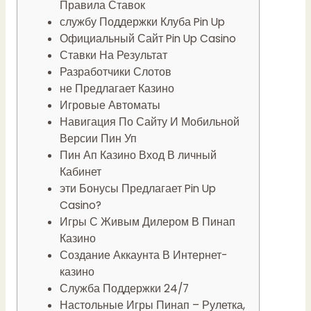
Правила Ставок
службу Поддержки Клуба Pin Up
Официальный Сайт Pin Up Casino
Ставки На Результат
Разработчики Слотов
не Предлагает Казино
Игровые Автоматы
Навигация По Сайту И Мобильной
Версии Пин Уп
Пин Ап Казино Вход В личный
Кабинет
эти Бонусы Предлагает Pin Up
Casino?
Игры С Живым Дилером В Пинап
Казино
Создание Аккаунта В Интернет-
казино
Служба Поддержки 24/7
Настольные Игры Пинап – Рулетка,