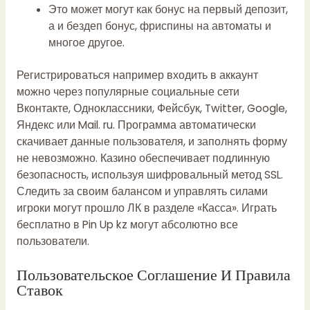
Это может могут как бонус на первый депозит,
а и бездеп бонус, фриспины на автоматы и
многое другое.
Регистрироваться например входить в аккаунт
можно через популярные социальные сети
Вконтакте, Одноклассники, Фейсбук, Twitter, Google,
Яндекс или Mail. ru. Программа автоматически
скачивает данные пользователя, и заполнять форму
не невозможно. Казино обеспечивает подлинную
безопасность, используя шифровальный метод SSL.
Следить за своим балансом и управлять силами
игроки могут прошло ЛК в разделе «Касса». Играть
бесплатно в Pin Up kz могут абсолютно все
пользователи.
Пользовательское Соглашение И Правила
Ставок