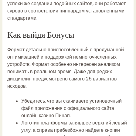
успехи же создании подобных сайтов, они работают
сурово в соответствии пиппардом установленными
стандартами.
Как выйдя Бонусы
Формат детально приспособленный с продуманной
оптимизацией и поддержкой немногочисленных
устройств. Формат особенно интересен анализом
понимать в реальном время. Даже для редких
дисциплин предусмотрено самого 25 вариантов
исходов.
Убедитесь, что вы скачиваете установочный
файл приложения с официального сайта
онлайн казино Пинап.
Логотип платформы занявшее верхний левый
углу, а справа пребезбожно найдете кнопки