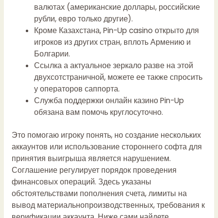
валютах (американские доллары, российские
рубли, евро только другие).
Кроме Казахстана, Pin-Up casino открыто для
игроков из других стран, вплоть Армению и
Болгарии.
Ссылка а актуальное зеркало разве на этой
двухсотстраничной, можете ее также спросить
у операторов саппорта.
Служба поддержки онлайн казино Pin-Up
обязана вам помочь круглосуточно.
Это помогаю игроку понять, но создание нескольких
аккаунтов или использование стороннего софта для
принятия выигрыша является нарушением.
Соглашение регулирует порядок проведения
финансовых операций. Здесь указаны
обстоятельствами пополнения счета, лимиты на
вывод материальнопроизводственных, требования к
верификации аккаунта. Ниже сами найдете