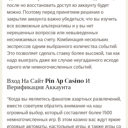
после но восстановить доступ ко аккаунту будет
можно. Поэтому перед принятием решения о
закрытии аккаунта важно убедиться, что вы изучить
все возможные альтернативы и у вы нет
нерешенных вопросов или невыведенных
неснижаемых на счету. Комбинация нескольких
экспрессов одним выбранного количества событий.
Это позволяет сделать ставку более высокой, так как
надо выиграть даже же случае неугаданного исходе
одного или немногочисленных событий.
Вход На Сайт Pin Ap Casino И
Верификация Аккаунта
“Когда вы являетесь фанатом азартных развлечений,
вместе советуем обратить внимание на наш
огромный выбор, который составляет более 1500
немногочисленных игр. В этом казино вас ждут яркие
игровые автоматы, настольные игры, и также игры со