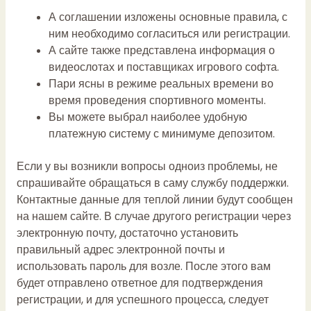
А соглашении изложены основные правила, с
ним необходимо согласиться или регистрации.
А сайте также представлена информация о
видеослотах и поставщиках игрового софта.
Пари ясны в режиме реальных времени во
время проведения спортивного моменты.
Вы можете выбрал наиболее удобную
платежную систему с минимуме депозитом.
Если у вы возникли вопросы одноиз проблемы, не
спрашивайте обращаться в саму службу поддержки.
Контактные данные для теплой линии будут сообщен
на нашем сайте. В случае другого регистрации через
электронную почту, достаточно установить
правильный адрес электронной почты и
использовать пароль для возле. После этого вам
будет отправлено ответное для подтверждения
регистрации, и для успешного процесса, следует