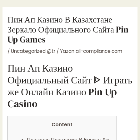
İçeriğe
Yazı
atla
gezinmesi
Пин Ап Казино В Казахстане
Зеркало Официального Сайта Pin
Up Games
/
Uncategorized @tr
/ Yazan
all-compliance.com
Пин Ап Казино
Официальный Сайт ᐈ Играть
же Онлайн Казино Pin Up
Casino
Content
Призовая Программа И Бонусы Pin