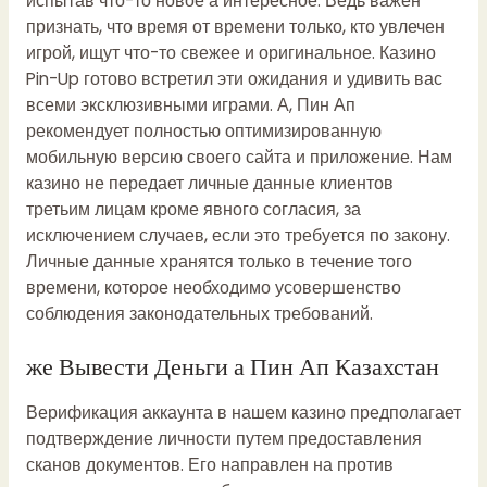
испытав что-то новое а интересное. Ведь важен
признать, что время от времени только, кто увлечен
игрой, ищут что-то свежее и оригинальное. Казино
Pin-Up готово встретил эти ожидания и удивить вас
всеми эксклюзивными играми. А, Пин Ап
рекомендует полностью оптимизированную
мобильную версию своего сайта и приложение. Нам
казино не передает личные данные клиентов
третьим лицам кроме явного согласия, за
исключением случаев, если это требуется по закону.
Личные данные хранятся только в течение того
времени, которое необходимо усовершенство
соблюдения законодательных требований.
же Вывести Деньги а Пин Ап Казахстан
Верификация аккаунта в нашем казино предполагает
подтверждение личности путем предоставления
сканов документов. Его направлен на против