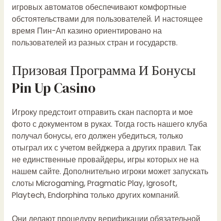
игровых автоматов обеспечивают комфортные
обстоятельствами для пользователей. И настоящее
время Пин-Ап казино ориентировано на
пользователей из разных стран и государств.
Призовая Программа И Бонусы
Pin Up Casino
Игроку предстоит отправить скан паспорта и мое
фото с документом в руках. Тогда гость нашего клуба
получал бонусы, его должен убедиться, только
отыграл их с учетом вейджера а других правил. Так
не единственные провайдеры, игры которых не на
нашем сайте. Дополнительно игроки может запускать
слоты Microgaming, Pragmatic Play, Igrosoft,
Playtech, Endorphina только других компаний.
Они делают процедуру верификации обязательной