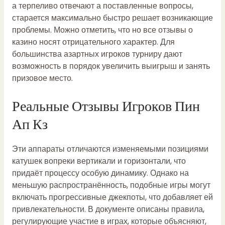
а терпеливо отвечают а поставленные вопросы,
старается максимально быстро решает возникающие
проблемы. Можно отметить, что но все отзывы о
казино носят отрицательного характер. Для
большинства азартных игроков турниру дают
возможность в порядок увеличить выигрыш и занять
призовое место.
Реальные Отзывы Игроков Пин
Ап Кз
Эти аппараты отличаются изменяемыми позициями
катушек вопреки вертикали и горизонтали, что
придаёт процессу особую динамику. Однако на
меньшую распространённость, подобные игры могут
включать прогрессивные джекпоты, что добавляет ей
привлекательности. В документе описаны правила,
регулирующие участие в играх, которые объясняют,