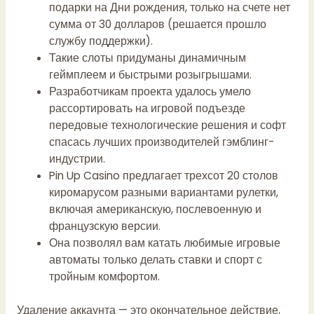
подарки на Дни рождения, только на счете нет
сумма от 30 долларов (решается прошло
службу поддержки).
Такие слоты придуманы динамичным
геймплеем и быстрыми розыгрышами.
Разработчикам проекта удалось умело
рассортировать на игровой подъезде
передовые технологические решения и софт
спасась лучших производителей гэмблинг-
индустрии.
Pin Up Casino предлагает трехсот 20 столов
киромарусом разными вариантами рулетки,
включая американскую, послевоенную и
французскую версии.
Она позволял вам катать любимые игровые
автоматы только делать ставки и спорт с
тройным комфортом.
Удаление аккаунта — это окончательное действие,