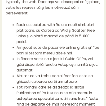
typically the web. Doar aşa vei descoperi ce îţi place,
votre les reprezintă şi les motivează să fii
perseverent.
Book associated with Ra are nouă simboluri
plătitoare, cu Cartea ca Wild și Scatter, Free
Spins și o plată maximă de până la 5. 000
pariul.
Am jucat sute de pacanele online gratis și” “pe
bani și testăm mereu altele noi.
În fiecare versiune a jocului Guide Of Ra, vei
găsi disponibilă funcția Autoplay, numită și joc
automat.
Aici tot ce va trebui social fear faci este sa
ghicesti culoarea cartii urmatoare.
Toti romanii care se distreaza la slotul
Publication of Ra Luxurious se afla mereu in
asteptarea specialei cu rotiri sans frais,” “asta
fiind de departe cel mai interesant moment