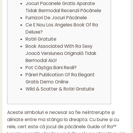
Jocuri Pacanele Gratis Aparate
Tidak Bermodal Recenzii Păcănele
Furnizori De Jocuri Păcănele
Ce E Nou Los Angeles Book Of Ra
Deluxe?
Rotiri Gratuite
Book Associated With Ra Sexy
Joacă Versiunea Originală Tidak
Bermodal Aici!
Pot Câștiga Bani Reali?
Păreri Publication Of Ra Elegant
Gratis Demo Online
Wild & Scatter & Rotiri Gratuite
Aceste simboluri e necesar sa fie neîntrerupte și
aliniate entre ma stânga la dreapta. Cu bune și cu
rele, cert este că jocul de păcănele Guide of Ra™