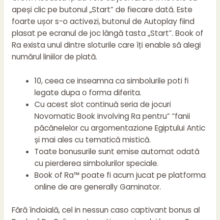
apeși clic pe butonul „Start” de fiecare dată. Este
foarte ușor s-o activezi, butonul de Autoplay fiind
plasat pe ecranul de joc lângă tasta „Start”. Book of
Ra exista unul dintre sloturile care îți enable să alegi
numărul liniilor de plată.
10, ceea ce inseamna ca simbolurile poti fi
legate dupa o forma diferita.
Cu acest slot continuă seria de jocuri
Novomatic Book involving Ra pentru” “fanii
păcănelelor cu argomentazione Egiptului Antic
și mai ales cu tematică mistică.
Toate bonusurile sunt emise automat odată
cu pierderea simbolurilor speciale.
Book of Ra™ poate fi acum jucat pe platforma
online de are generally Gaminator.
Fără îndoială, cel in nessun caso captivant bonus al