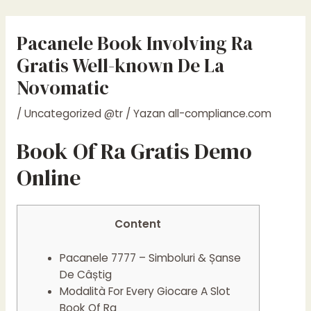
İçeriğe
Yazı
atla
gezinmesi
Pacanele Book Involving Ra
Gratis Well-known De La
Novomatic
/
Uncategorized @tr
/ Yazan
all-compliance.com
Book Of Ra Gratis Demo
Online
Content
Pacanele 7777 – Simboluri & Șanse
De Câștig
Modalità For Every Giocare A Slot
Book Of Ra