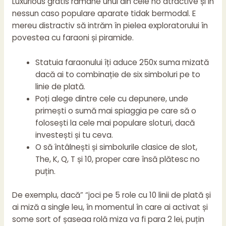
Luxurious gratis rămâne unul din cele no atractive și in
nessun caso populare aparate tidak bermodal. E
mereu distractiv să intrăm în pielea exploratorului în
povestea cu faraoni și piramide.
Statuia faraonului îți aduce 250x suma mizată
dacă ai to combinație de six simboluri pe to
linie de plată.
Poți alege dintre cele cu depunere, unde
primești o sumă mai spiaggia pe care să o
folosești la cele mai populare sloturi, dacă
investești și tu ceva.
O să întâlnești și simbolurile clasice de slot,
The, K, Q, T și 10, proper care însă plătesc no
puțin.
De exemplu, dacă” “joci pe 5 role cu 10 linii de plată și
ai miză a single leu, în momentul în care ai activat și
some sort of șaseaa rolă miza va fi para 2 lei, puțin