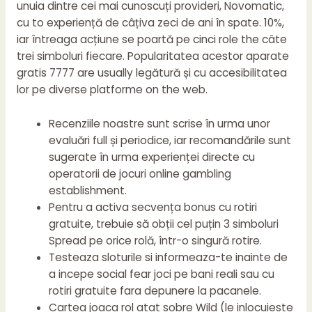
unuia dintre cei mai cunoscuți provideri, Novomatic,
cu to experiență de câțiva zeci de ani în spate. 10%,
iar întreaga acțiune se poartă pe cinci role the câte
trei simboluri fiecare. Popularitatea acestor aparate
gratis 7777 are usually legătură și cu accesibilitatea
lor pe diverse platforme on the web.
Recenziile noastre sunt scrise în urma unor
evaluări full și periodice, iar recomandările sunt
sugerate în urma experienței directe cu
operatorii de jocuri online gambling
establishment.
Pentru a activa secvența bonus cu rotiri
gratuite, trebuie să obții cel puțin 3 simboluri
Spread pe orice rolă, într-o singură rotire.
Testeaza sloturile si informeaza-te inainte de
a incepe social fear joci pe bani reali sau cu
rotiri gratuite fara depunere la pacanele.
Cartea joaca rol atat sobre Wild (le inlocuieste