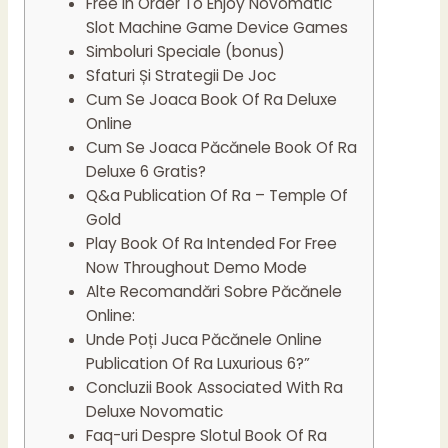
Free In Order To Enjoy Novomatic
Slot Machine Game Device Games
Simboluri Speciale (bonus)
Sfaturi Și Strategii De Joc
Cum Se Joaca Book Of Ra Deluxe
Online
Cum Se Joaca Păcănele Book Of Ra
Deluxe 6 Gratis?
Q&a Publication Of Ra – Temple Of
Gold
Play Book Of Ra Intended For Free
Now Throughout Demo Mode
Alte Recomandări Sobre Păcănele
Online:
Unde Poți Juca Păcănele Online
Publication Of Ra Luxurious 6?”
Concluzii Book Associated With Ra
Deluxe Novomatic
Faq-uri Despre Slotul Book Of Ra