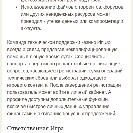
Использование файлов с торрентов, форумов
или других ненадежных ресурсов может
приводил к утечке данных или компрометации
аккаунта.
Команда технической поддержки казино Pin Up
всегда а связи, предлагая неквалифицированную
помощь в любую время суток. Специалисты
саппорта оперативно решает любые возникающие
вопросов, касающиеся регистрации, сумм операций,
технических сбоев или выбора подходящего
игрового контента. После завершения регистрации
пользователь может войти в личный кабинет. А
профиле доступны дополнительные функции,
включая быстрое личных данных, управление
финансами и активацию бонусных предложений.
Ответственная Игра