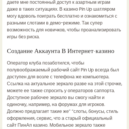
даете мне постоянный доступ к азартным играм
даже в таких ситуациях. В казино Pin Up шатляром
могу вдоволь поиграть бесплатно и ознакомиться с
разными слотами в демо-режиме. Так супер
возможность для новичков, чтобы проанализировать
игры без риска.
Создание Аккаунта В Интернет-казино
Оператор клуба позаботился, чтобы
полувоображаемый рабочий сайт Pin Up всегда был
доступен для возле с телефона же компьютера.
Ссылка на актуальное зеркало разве на этой строчке,
можете ее также спросить у операторов саппорта.
Доступное рабочее зеркало вы смогу найти и
одиночку, например, на форумах для игроков.
Должно предлагает такие же” “слоты, бонусы, стиль
оформления, сервис, что а старый официальный
сайт ПинАп казино. Мобильное зеркало также