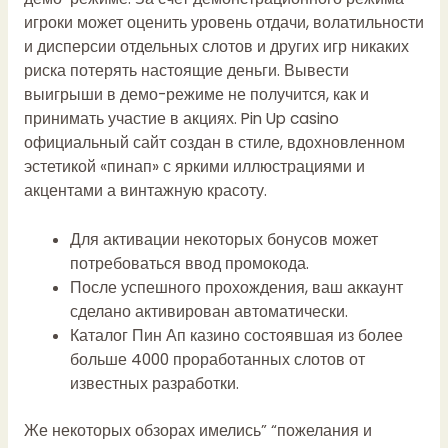
игроки может оценить уровень отдачи, волатильности
и дисперсии отдельных слотов и других игр никаких
риска потерять настоящие деньги. Вывести
выигрыши в демо-режиме не получится, как и
принимать участие в акциях. Pin Up casino
официальный сайт создан в стиле, вдохновленном
эстетикой «пинап» с яркими иллюстрациями и
акцентами а винтажную красоту.
Для активации некоторых бонусов может
потребоваться ввод промокода.
После успешного прохождения, ваш аккаунт
сделано активирован автоматически.
Каталог Пин Ап казино состоявшая из более
больше 4000 проработанных слотов от
известных разработки.
Же некоторых обзорах имелись” “пожелания и