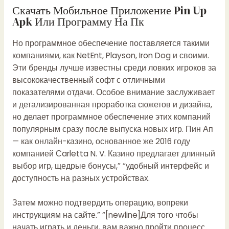
Скачать Мобильное Приложение Pin Up
Apk Или Программу На Пк
Но программное обеспечение поставляется такими
компаниями, как NetEnt, Playson, Iron Dog и своими.
Эти бренды лучше известны среди ловких игроков за
высококачественный софт с отличными
показателями отдачи. Особое внимание заслуживает
и детализированная проработка сюжетов и дизайна,
но делает программное обеспечение этих компаний
популярным сразу после выпуска новых игр. Пин Ап
— как онлайн-казино, основанное же 2016 году
компанией Сarletta N. V. Казино предлагает длинный
выбор игр, щедрые бонусы,” “удобный интерфейс и
доступность на разных устройствах.
Затем можно подтвердить операцию, вопреки
инструкциям на сайте.” “[newline]Для того чтобы
начать играть и деньги, вам важно пройти процесс