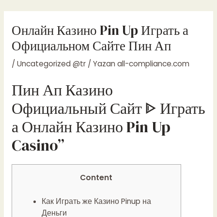
İçeriğe
Yazı
atla
gezinmesi
Онлайн Казино Pin Up Играть а
Официальном Сайте Пин Ап
/
Uncategorized @tr
/ Yazan
all-compliance.com
Пин Ап Казино
Официальный Сайт ᐈ Играть
а Онлайн Казино Pin Up
Casino”
Content
Как Играть же Казино Pinup на
Деньги