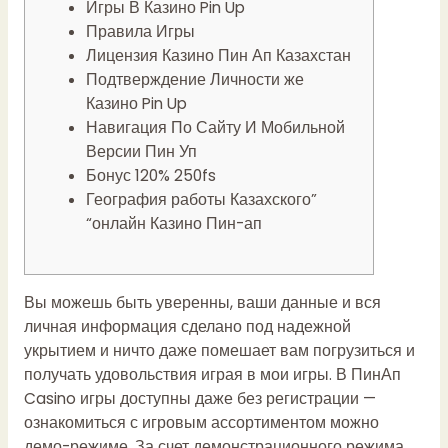
Игры В Казино Pin Up
Правила Игры
Лицензия Казино Пин Ап Казахстан
Подтверждение Личности же
Казино Pin Up
Навигация По Сайту И Мобильной
Версии Пин Уп
Бонус 120% 250fs
География работы Казахского”
“онлайн Казино Пин-ап
Вы можешь быть уверенны, ваши данные и вся
личная информация сделано под надежной
укрытием и ничто даже помешает вам погрузиться и
получать удовольствия играя в мои игры. В ПинАп
Casino игры доступны даже без регистрации —
ознакомиться с игровым ассортиментом можно
демо-режиме. За счет демонстрационного режима