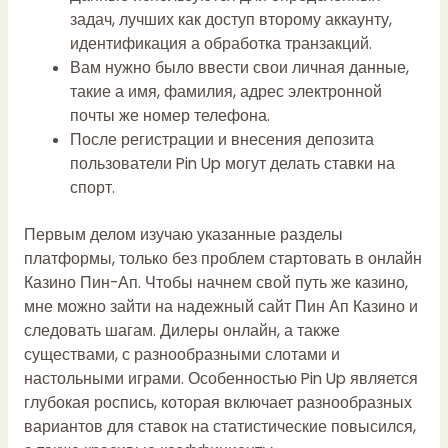
задач, лучших как доступ второму аккаунту,
идентификация а обработка транзакций.
Вам нужно было ввести свои личная данные,
такие а имя, фамилия, адрес электронной
почты же номер телефона.
После регистрации и внесения депозита
пользователи Pin Up могут делать ставки на
спорт.
Первым делом изучаю указанные разделы
платформы, только без проблем стартовать в онлайн
Казино Пин-Ап. Чтобы начнем свой путь же казино,
мне можно зайти на надежный сайт Пин Ап Казино и
следовать шагам. Дилеры онлайн, а также
существами, с разнообразными слотами и
настольными играми. Особенностью Pin Up является
глубокая роспись, которая включает разнообразных
вариантов для ставок на статистические повысился,