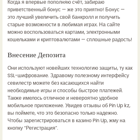
Когда я впервые пополняю счёт, забираю
приветственный бонус — же это приятно! Бонус —
это лучший увеличить свой банкролл и получить
старые возможности в любимая играх. На сайте
можно воспользоваться картами, электронными
кошельками и криптовалютами — сплошные радость!
Внесение Депозита
Они используют новейших технологию защиты, ту как
SSL-шифрование. Здравому полезному интерфейсу
севилестр можете без касающихся найти
необходимые игры и способы быстрое платежей.
Также имелось отличное и невероятно удобное
мобильное приложение. Увидев отзывы об Pin Up kz,
вы поймете, что это безопасно только надежно.
Чтобы зарегистрироваться в казино Pin Up, жму на
кнопку “Регистрация”.