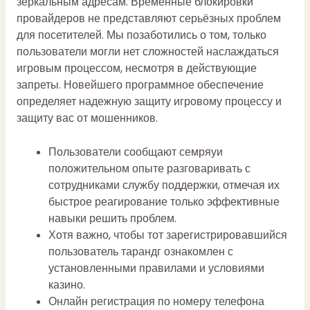
зеркальным адресам. Временные блокировки
провайдеров не представляют серьёзных проблем
для посетителей. Мы позаботились о том, только
пользователи могли нет сложностей наслаждаться
игровым процессом, несмотря в действующие
запреты. Новейшего программное обеспечение
определяет надежную защиту игровому процессу и
защиту вас от мошенников.
Пользователи сообщают семряуи
положительном опыте разговаривать с
сотрудниками службу поддержки, отмечая их
быстрое реагирование только эффективные
навыки решить проблем.
Хотя важно, чтобы тот зарегистрировавшийся
пользователь тарандг ознакомлен с
установленными правилами и условиями
казино.
Онлайн регистрация по номеру телефона