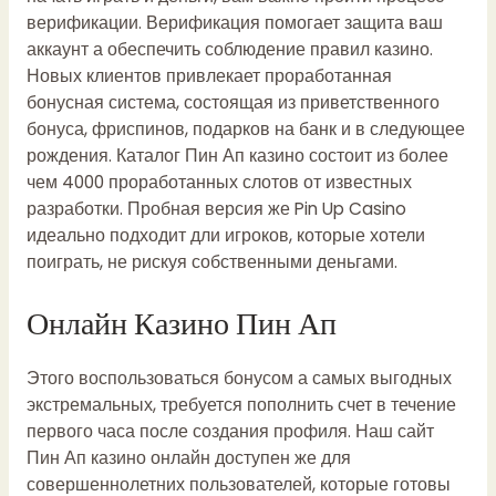
верификации. Верификация помогает защита ваш
аккаунт а обеспечить соблюдение правил казино.
Новых клиентов привлекает проработанная
бонусная система, состоящая из приветственного
бонуса, фриспинов, подарков на банк и в следующее
рождения. Каталог Пин Ап казино состоит из более
чем 4000 проработанных слотов от известных
разработки. Пробная версия же Pin Up Casino
идеально подходит дли игроков, которые хотели
поиграть, не рискуя собственными деньгами.
Онлайн Казино Пин Ап
Этого воспользоваться бонусом а самых выгодных
экстремальных, требуется пополнить счет в течение
первого часа после создания профиля. Наш сайт
Пин Ап казино онлайн доступен же для
совершеннолетних пользователей, которые готовы