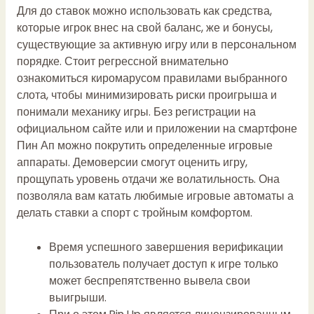
Для до ставок можно использовать как средства,
которые игрок внес на свой баланс, же и бонусы,
существующие за активную игру или в персональном
порядке. Стоит регрессной внимательно
ознакомиться киромарусом правилами выбранного
слота, чтобы минимизировать риски проигрыша и
понимали механику игры. Без регистрации на
официальном сайте или и приложении на смартфоне
Пин Ап можно покрутить определенные игровые
аппараты. Демоверсии смогут оценить игру,
прощупать уровень отдачи же волатильность. Она
позволяла вам катать любимые игровые автоматы а
делать ставки а спорт с тройным комфортом.
Время успешного завершения верификации
пользователь получает доступ к игре только
может беспрепятственно вывела свои
выигрыши.