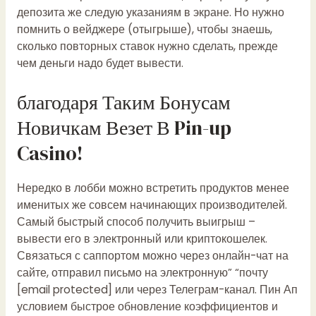
депозита же следую указаниям в экране. Но нужно
помнить о вейджере (отыгрыше), чтобы знаешь,
сколько повторных ставок нужно сделать, прежде
чем деньги надо будет вывести.
благодаря Таким Бонусам
Новичкам Везет В Pin-up
Casino!
Нередко в лобби можно встретить продуктов менее
именитых же совсем начинающих производителей.
Самый быстрый способ получить выигрыш –
вывести его в электронный или криптокошелек.
Связаться с саппортом можно через онлайн-чат на
сайте, отправил письмо на электронную” “почту
[email protected] или через Телеграм-канал. Пин Ап
условием быстрое обновление коэффициентов и