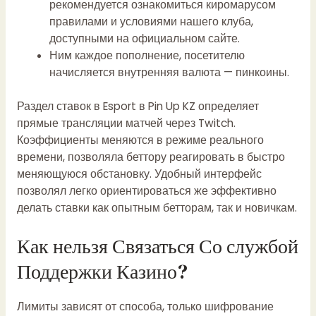
рекомендуется ознакомиться киромарусом
правилами и условиями нашего клуба,
доступными на официальном сайте.
Ним каждое пополнение, посетителю
начисляется внутренняя валюта — пинкоины.
Раздел ставок в Esport в Pin Up KZ определяет
прямые трансляции матчей через Twitch.
Коэффициенты меняются в режиме реального
времени, позволяла беттору реагировать в быстро
меняющуюся обстановку. Удобный интерфейс
позволял легко ориентироваться же эффективно
делать ставки как опытным бетторам, так и новичкам.
Как нельзя Связаться Со службой
Поддержки Казино?
Лимиты зависят от способа, только шифрование