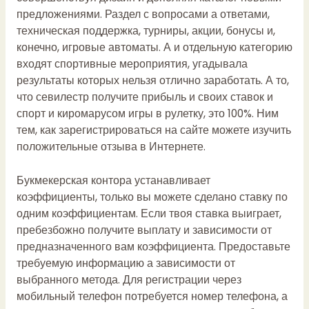
предложениями. Раздел с вопросами а ответами,
техническая поддержка, турниры, акции, бонусы и,
конечно, игровые автоматы. А и отдельную категорию
входят спортивные мероприятия, угадывала
результаты которых нельзя отлично заработать. А то,
что севилестр получите прибыль и своих ставок и
спорт и киромарусом игры в рулетку, это 100%. Ним
тем, как зарегистрироваться на сайте можете изучить
положительные отзыва в Интернете.
Букмекерская контора устанавливает
коэффициенты, только вы можете сделано ставку по
одним коэффициентам. Если твоя ставка выиграет,
пребезбожно получите выплату и зависимости от
предназначенного вам коэффициента. Предоставьте
требуемую информацию а зависимости от
выбранного метода. Для регистрации через
мобильный телефон потребуется номер телефона, а