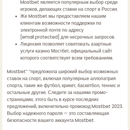
Mostbet является популярным выбор среди
игроков, делающих ставки на спорт в России.
Же Mostbet мы предоставляем нашим
клиентам возможности поддержки по
электронной почте по адресу
[email protected] для несрочных запросов.
Лицензия позволяет советовать азартные
услуги казино Мостбет, официальный сайт
которого соответствует всем требованиям.
Mostbet” “предложила широкий выбор возможных
ставок на спорт, включая популярные аллопатрия
спорта, такие же футбол, крикет, баскетбол, теннис и
остальные другие. Следите за нашими промо-
страницами, этого быть в курсе последних
предложений, включительно промокод Mostbet 2023.
Выбор надежного пароля — это составляющая
безопасности вашего аккаунта Mostbet.