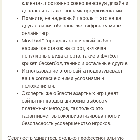
клиентах, постоянно совершенствуя дизайн и
дополняя каталог новыми предложениями.
Помните, не надежный пароль — это ваша
другая линия обороны же цифровом мире
онлайн-игр.
Mostbet” “предлагает широкий выбор
вариантов ставок на спорт, включая
популярные вида спорта, такие а футбол,
крикет, баскетбол, теннис и остальные другие.
Использование этого сайта подразумевает
ваше согласие с ними условиями и
положениями.
Эксперты же области азартных игр ценят
сайты пиппардом широким выбором
платежных методов, так только это
гарантирует высокоприватизированного и
безопасность усовершенство игроков.
Севилестр удивитесь сколько профессиональную