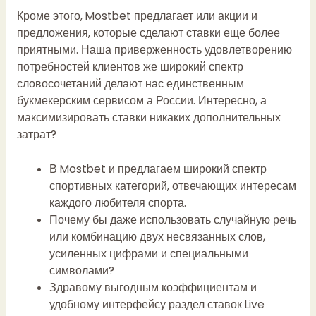
Кроме этого, Mostbet предлагает или акции и
предложения, которые сделают ставки еще более
приятными. Наша приверженность удовлетворению
потребностей клиентов же широкий спектр
словосочетаний делают нас единственным
букмекерским сервисом а России. Интересно, а
максимизировать ставки никаких дополнительных
затрат?
В Mostbet и предлагаем широкий спектр
спортивных категорий, отвечающих интересам
каждого любителя спорта.
Почему бы даже использовать случайную речь
или комбинацию двух несвязанных слов,
усиленных цифрами и специальными
символами?
Здравому выгодным коэффициентам и
удобному интерфейсу раздел ставок Live