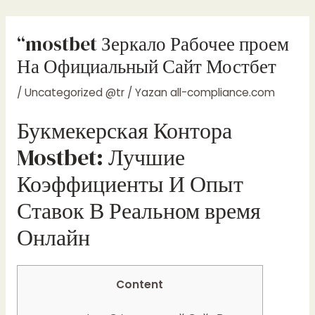
İçeriğe
Yazı
atla
gezinmesi
“mostbet Зеркало Рабочее проем
На Официальный Сайт Мостбет
/
Uncategorized @tr
/ Yazan
all-compliance.com
Букмекерская Контора
Mostbet: Лучшие
Коэффициенты И Опыт
Ставок В Реальном время
Онлайн
Content