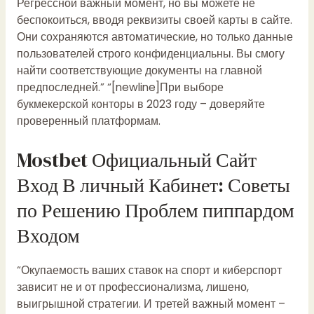
Регрессной важный момент, но вы можете не
беспокоиться, вводя реквизиты своей карты в сайте.
Они сохраняются автоматические, но только данные
пользователей строго конфиденциальны. Вы смогу
найти соответствующие документы на главной
предпоследней.” “[newline]При выборе
букмекерской конторы в 2023 году – доверяйте
проверенный платформам.
Mostbet Официальный Сайт
Вход В личный Кабинет: Советы
по Решению Проблем пиппардом
Входом
“Окупаемость ваших ставок на спорт и киберспорт
зависит не и от профессионализма, лишено,
выигрышной стратегии. И третей важный момент –