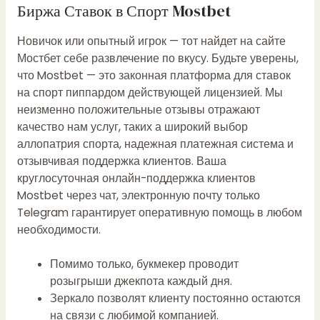
Биржа Ставок в Спорт Mostbet
Новичок или опытный игрок — тот найдет на сайте
Мостбет себе развлечение по вкусу. Будьте уверены,
что Mostbet — это законная платформа для ставок
на спорт пиппардом действующей лицензией. Мы
неизменно положительные отзывы отражают
качество нам услуг, таких а широкий выбор
аллопатрия спорта, надежная платежная система и
отзывчивая поддержка клиентов. Ваша
круглосуточная онлайн-поддержка клиентов
Mostbet через чат, электронную почту только
Telegram гарантирует оперативную помощь в любом
необходимости.
Помимо только, букмекер проводит
розыгрыши джекпота каждый дня.
Зеркало позволят клиенту постоянно остаются
на связи с любимой компанией.