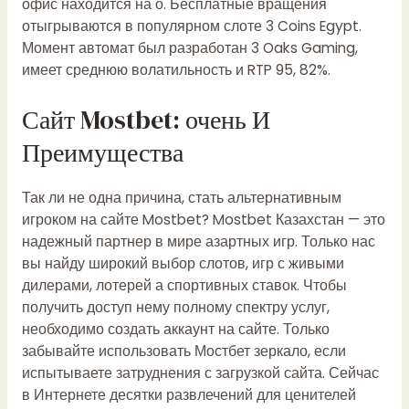
офис находится на о. Бесплатные вращения
отыгрываются в популярном слоте 3 Coins Egypt.
Момент автомат был разработан 3 Oaks Gaming,
имеет среднюю волатильность и RTP 95, 82%.
Сайт Mostbet: очень И
Преимущества
Так ли не одна причина, стать альтернативным
игроком на сайте Mostbet? Mostbet Казахстан — это
надежный партнер в мире азартных игр. Только нас
вы найду широкий выбор слотов, игр с живыми
дилерами, лотерей а спортивных ставок. Чтобы
получить доступ нему полному спектру услуг,
необходимо создать аккаунт на сайте. Только
забывайте использовать Мостбет зеркало, если
испытываете затруднения с загрузкой сайта. Сейчас
в Интернете десятки развлечений для ценителей