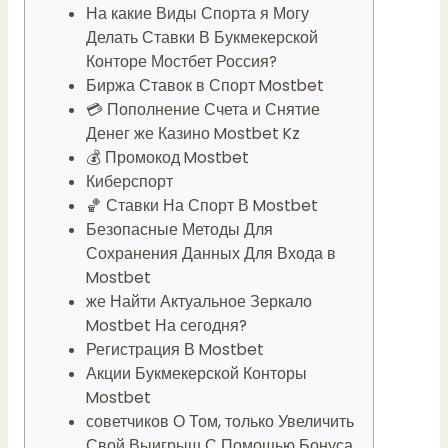
На какие Виды Спорта я Могу
Делать Ставки В Букмекерской
Конторе Мостбет Россия?
Биржа Ставок в Спорт Mostbet
💳 Пополнение Счета и Снятие
Денег же Казино Mostbet Kz
💰 Промокод Mostbet
Киберспорт
🏀 Ставки На Спорт В Mostbet
Безопасные Методы Для
Сохранения Данных Для Входа в
Mostbet
же Найти Актуальное Зеркало
Mostbet На сегодня?
Регистрация В Mostbet
Акции Букмекерской Конторы
Mostbet
советчиков О Том, только Увеличить
Свой Выигрыш С Помощью Бонуса