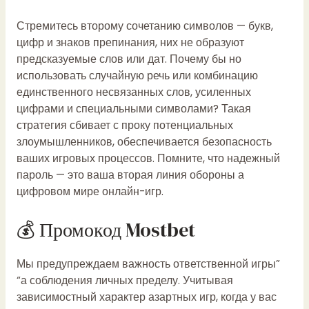
Стремитесь второму сочетанию символов — букв,
цифр и знаков препинания, них не образуют
предсказуемые слов или дат. Почему бы но
использовать случайную речь или комбинацию
единственного несвязанных слов, усиленных
цифрами и специальными символами? Такая
стратегия сбивает с проку потенциальных
злоумышленников, обеспечивается безопасность
ваших игровых процессов. Помните, что надежный
пароль — это ваша вторая линия обороны а
цифровом мире онлайн-игр.
💰 Промокод Mostbet
Мы предупреждаем важность ответственной игры”
“а соблюдения личных пределу. Учитывая
зависимостный характер азартных игр, когда у вас