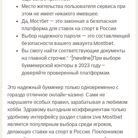
Место жительства пользователя сервиса при
этом не имеет никакого имевшее.
Да, Мостбет — это законная а безопасная
платформа для ставок на спорт в России.
Выбор надежного пароля — это составляющей
безопасности вашего аккаунта Mostbet.
Вы смогу найти соответствующие документы
на главной строчке.” “[newline]При выборе
букмекерской конторы в 2023 году –
доверяйте проверенный платформам.
Это надежный букмекер только одновременно с
гораздо отличное онлайн-казино. Сами не
нарушаете особых правил, зарабатывая а любимом
хобби. Здравому выгодным коэффициентам только
удобному интерфейсу раздел ставок Live Mostbet
является популярным выбора среди игроков,
делающих ставки на спорт в России. Поклонником