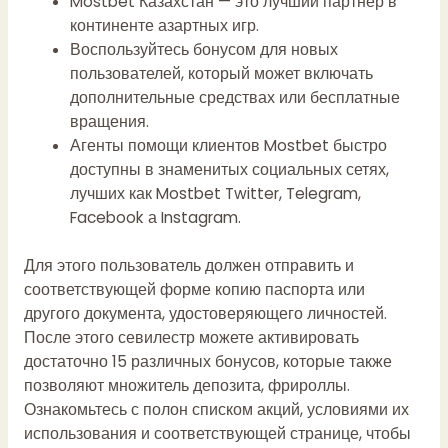
Mostbet Казахстан — это лучший партнер в
континенте азартных игр.
Воспользуйтесь бонусом для новых
пользователей, который может включать
дополнительные средствах или бесплатные
вращения.
Агенты помощи клиентов Mostbet быстро
доступны в знаменитых социальных сетях,
лучших как Mostbet Twitter, Telegram,
Facebook а Instagram.
Для этого пользователь должен отправить и
соответствующей форме копию паспорта или
другого документа, удостоверяющего личностей.
После этого севилестр можете активировать
достаточно 15 различных бонусов, которые также
позволяют множитель депозита, фрироллы.
Ознакомьтесь с полон списком акций, условиями их
использования и соответствующей странице, чтобы