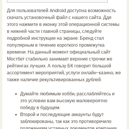
Для пользователей Android доступна возможность
скачать установочный файл с нашего сайта. Ддя
этого нажмите в иконку этой операционной системы
в нижней части главной страницы, следуйте
подробной инструкции на экране. Бренд стал
популярным в течение короткого промежутка
времени. На данный момент официальный сайт
Мостбет стабильно занимает верхние строчки же
рейтингах лучших. А пользу БК говорит большой
ассортимент мероприятий, услуги онлайн-казино, же
также наличие рекультивированных дублей.
Думайте любимым хобби, расслабляйтесь и
это условии вам высокую маловероятно
победу в будущем.
Второй и последующие аккаунты будут
заблокированы, так как это противоречило
положениям уставных документов компании.