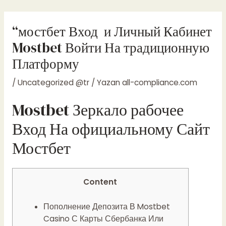
İçeriğe
Yazı
atla
gezinmesi
“мостбет Вход ️ и Личный Кабинет
Mostbet Войти На традиционную
Платформу
/
Uncategorized @tr
/ Yazan
all-compliance.com
Mostbet Зеркало рабочее
Вход На официальному Сайт
Мостбет
Content
Пополнение Депозита В Mostbet
Casino С Карты Сбербанка Или