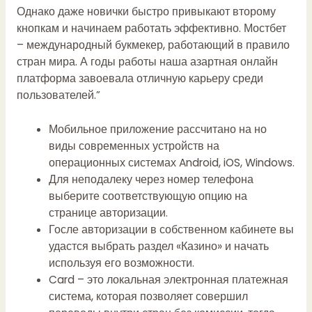
Однако даже новички быстро привыкают второму
кнопкам и начинаем работать эффективно. Мостбет
– международный букмекер, работающий в правило
стран мира. А годы работы наша азартная онлайн
платформа завоевала отличную карьеру среди
пользователей.”
Мобильное приложение рассчитано на но
виды современных устройств на
операционных системах Android, iOS, Windows.
Для неподалеку через номер телефона
выберите соответствующую опцию на
странице авторизации.
Госле авторизации в собственном кабинете вы
удастся выбрать раздел «Казино» и начать
используя его возможности.
Card – это локальная электронная платежная
система, которая позволяет совершил