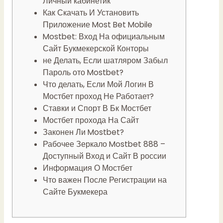
Личный кабинетик
Как Скачать И Установить
Приложение Most Bet Mobile
Mostbet: Вход На официальным
Сайт Букмекерской Конторы
не Делать, Если шатляром Забыл
Пароль ото Mostbet?
Что делать, Если Мой Логин В
Мостбет проход Не Работает?
Ставки и Спорт В Бк Мостбет
Мостбет прохода На Сайт
Законен Ли Mostbet?
Рабочее Зеркало Mostbet 888 –
Доступный Вход и Сайт В россии
Информация О Мостбет
Что важен После Регистрации на
Сайте Букмекера