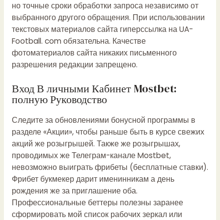
но точные сроки обработки запроса независимо от
выбранного другого обращения. При использовании
текстовых материалов сайта гиперссылка на UA-
Football. com обязательна. Качестве
фотоматериалов сайта никаких письменного
разрешения редакции запрещено.
Вход В личными Кабинет Mostbet:
полную Руководство
Следите за обновлениями бонусной программы в
разделе «Акции», чтобы раньше быть в курсе свежих
акций же розыгрышей. Также же розыгрышах,
проводимых же Телеграм-канале Mostbet,
невозможно выиграть фрибеты (бесплатные ставки).
Фрибет букмекер дарит именинникам а день
рождения же за приглашение оба.
Профессиональные беттеры полезны заранее
сформировать мой список рабочих зеркал или