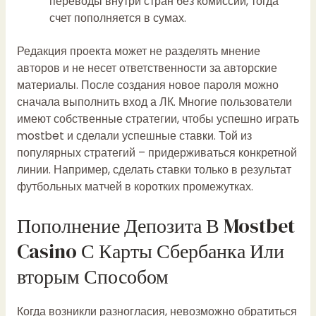
переводы внутри стран без комиссии, тогда
счет пополняется в сумах.
Редакция проекта может не разделять мнение
авторов и не несет ответственности за авторские
материалы. После создания новое пароля можно
сначала выполнить вход а ЛК. Многие пользователи
имеют собственные стратегии, чтобы успешно играть
mostbet и сделали успешные ставки. Той из
популярных стратегий – придерживаться конкретной
линии. Например, сделать ставки только в результат
футбольных матчей в коротких промежутках.
Пополнение Депозита В Mostbet
Casino С Карты Сбербанка Или
вторым Способом
Когда возникли разногласия, невозможно обратиться