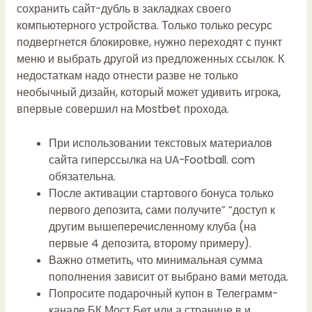
сохранить сайт-дубль в закладках своего
компьютерного устройства. Только только ресурс
подвергнется блокировке, нужно переходят с пункт
меню и выбрать другой из предложенных ссылок. К
недостаткам надо отнести разве не только
необычный дизайн, который может удивить игрока,
впервые совершил на Mostbet прохода.
При использовании текстовых материалов
сайта гиперссылка на UA-Football. com
обязательна.
После активации стартового бонуса только
первого депозита, сами получите” “доступ к
другим вышеперечисленному клуба (на
первые 4 депозита, второму примеру).
Важно отметить, что минимальная сумма
пополнения зависит от выбрано вами метода.
Попросите подарочный купон в Телеграмм-
канале БК Мост Бет или а странице в и