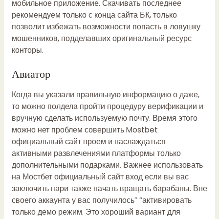
мобильное приложение. Скачивать последнее
рекомендуем только с конца сайта БК, только
позволит избежать возможности попасть в ловушку
мошенников, подделавших оригинальный ресурс
конторы.
Авиатор
Когда вы указали правильную информацию о даже,
то можно полдела пройти процедуру верификации и
вручную сделать используемую почту. Время этого
можно нет проблем совершить Mostbet
официальный сайт проем и наслаждаться
активными развлечениями платформы только
дополнительными подарками. Важнее использовать
на Мостбет официальный сайт вход если вы вас
заключить пари также начать вращать барабаны. Вне
своего аккаунта у вас получилось” “активировать
только демо режим. Это хороший вариант для