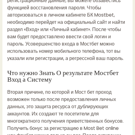
регистрационные данные, вы можете обзавестись
функцией восстановления пароля. Чтобы
авторизоваться в личном кабинете БК Mostbet,
необходимо перейдет на официальный сайт и найти
раздел «Вход» или «Личный кабинет». После чтобы
вам будет предоставлено ввести свой логин и
пароль. Усовершенство входа в Мостбет можно
использовать номер мобильного телефона, тот вы
указали или регистрации, а регрессной ваш пароль.
Что нужно Знать О результате Мостбет
Вход а Систему
Вторая причине, по которой и Мост бет проход
возможен только после предоставления личных
данных, это защита ресурса от дублирующих
аккаунтов. Их создают те посетители для
многократного получения приветственных бонусов.
Получить бонус за регистрацию в Most Bet online