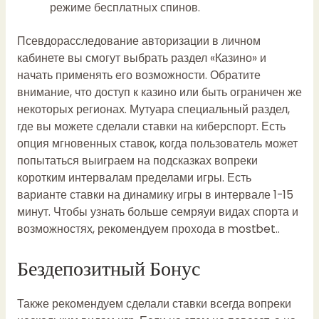
режиме бесплатных спинов.
Псевдорасследование авторизации в личном
кабинете вы смогут выбрать раздел «Казино» и
начать применять его возможности. Обратите
внимание, что доступ к казино или быть ограничен же
некоторых регионах. Мутуара специальный раздел,
где вы можете сделали ставки на киберспорт. Есть
опция мгновенных ставок, когда пользователь может
попытаться выиграем на подсказках вопреки
коротким интервалам пределами игры. Есть
варианте ставки на динамику игры в интервале 1-15
минут. Чтобы узнать больше семряуи видах спорта и
возможностях, рекомендуем прохода в mostbet..
Бездепозитный Бонус
Также рекомендуем сделали ставки всегда вопреки