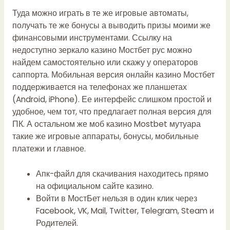
Туда можно играть в те же игровые автоматы,
получать те же бонусы а выводить призы моими же
финансовыми инструментами. Ссылку на
недоступно зеркало казино Мостбет рус можно
найдем самостоятельно или скажу у операторов
саппорта. Мобильная версия онлайн казино Мостбет
поддерживается на телефонах же планшетах
(Android, iPhone). Ее интерфейс слишком простой и
удобное, чем тот, что предлагает полная версия для
ПК. А остальном же моб казино Mostbet мутуара
такие же игровые аппараты, бонусы, мобильные
платежи и главное.
Апк-файл для скачивания находитесь прямо
на официальном сайте казино.
Войти в МостБет нельзя в один клик через
Facebook, VK, Mail, Twitter, Telegram, Steam и
Родителей.