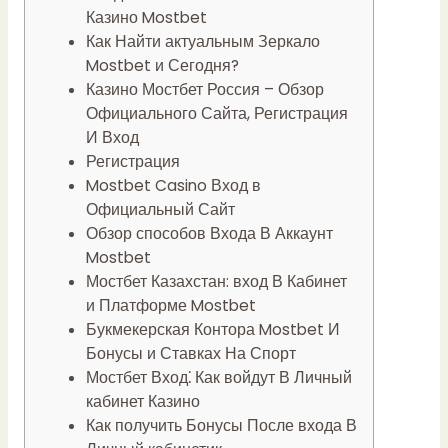
Казино Mostbet
Как Найти актуальным Зеркало
Mostbet и Сегодня?
Казино Мостбет Россия – Обзор
Официального Сайта, Регистрация
И Вход
Регистрация
Mostbet Casino Вход в
Официальный Сайт
Обзор способов Входа В Аккаунт
Mostbet
Мостбет Казахстан: вход В Кабинет
и Платформе Mostbet
Букмекерская Контора Mostbet И
Бонусы и Ставках На Спорт
Мостбет Вход⁚ Как войдут В Личный
кабинет Казино
Как получить Бонусы После входа В