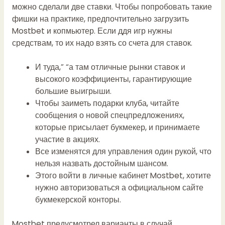
можно сделали две ставки. Чтобы попробовать такие
фишки на практике, предпочтительно загрузить
Mostbet и копмьютер. Если ддя игр нужны
средствам, то их надо взять со счета для ставок.
И туда,” “а там отличные рынки ставок и
высокого коэффициенты, гарантирующие
большие выигрыши.
Чтобы заиметь подарки клуба, читайте
сообщения о новой спецпредложениях,
которые присылает букмекер, и принимаете
участие в акциях.
Все изменятся для управления один рукой, что
нельзя назвать достойным шансом.
Этого войти в личные кабинет Mostbet, хотите
нужно авторизоваться а официальном сайте
букмекерской конторы.
Mostbet предусмотрел варианты в случай