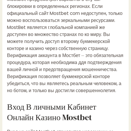
блокировки в определенных регионах. Если
официальный сайт Mostbet com недоступен, только
можно воспользоваться зеркальными ресурсами.
MostBet является глобальной компанией же
доступен во множество странах по ко миру. Вы
можете получить доступ второму букмекерской
конторе и казино через собственную страницу.
Верификация аккаунта в Мостбет ⏤ это обязательная
процедура, которая необходима ддя подтверждения
вашей личной и предотвращения мошенничества.
Верификация позволяет букмекерской конторе
убедиться, что вы являетесь реальным человеком, а
но ботом, и только вы достигли совершеннолетия.
Вход В личными Кабинет
Онлайн Казино Mostbet