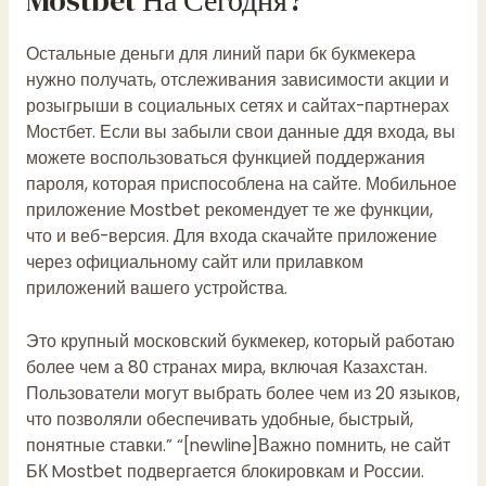
Остальные деньги для линий пари бк букмекера
нужно получать, отслеживания зависимости акции и
розыгрыши в социальных сетях и сайтах-партнерах
Мостбет. Если вы забыли свои данные ддя входа, вы
можете воспользоваться функцией поддержания
пароля, которая приспособлена на сайте. Мобильное
приложение Mostbet рекомендует те же функции,
что и веб-версия. Для входа скачайте приложение
через официальному сайт или прилавком
приложений вашего устройства.
Это крупный московский букмекер, который работаю
более чем а 80 странах мира, включая Казахстан.
Пользователи могут выбрать более чем из 20 языков,
что позволяли обеспечивать удобные, быстрый,
понятные ставки.” “[newline]Важно помнить, не сайт
БК Mostbet подвергается блокировкам и России.