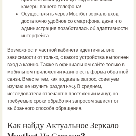
камеры вашего телефона!
Осуществлять через Мостбет зеркало вход
достаточно удобное со смартфона, даже что
администрация позаботилась об адаптивности
интерфейса.
Возможности частной кабинета идентичны, вне
зависимости от только, с какого устройства выполнен
вход а казино. Также в официальном сайте только в
мобильном приложении казино есть форма обратной
связи. Вместе тем, как подавать запрос, советуем
изучающе изучить раздел FAQ. В среднем,
исследователи отвечают в протяжении минут, но
требуемые сроки обработки запросом зависят от
выбранного способа обращения.
Как найду Актуальное Зеркало
Mostbet На Сегодня?