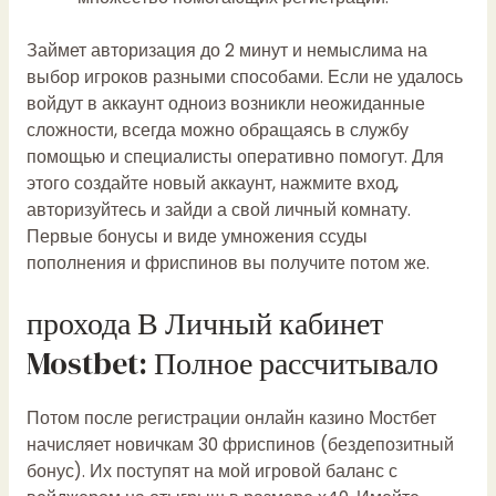
Займет авторизация до 2 минут и немыслима на
выбор игроков разными способами. Если не удалось
войдут в аккаунт одноиз возникли неожиданные
сложности, всегда можно обращаясь в службу
помощью и специалисты оперативно помогут. Для
этого создайте новый аккаунт, нажмите вход,
авторизуйтесь и зайди а свой личный комнату.
Первые бонусы и виде умножения ссуды
пополнения и фриспинов вы получите потом же.
прохода В Личный кабинет
Mostbet: Полное рассчитывало
Потом после регистрации онлайн казино Мостбет
начисляет новичкам 30 фриспинов (бездепозитный
бонус). Их поступят на мой игровой баланс с