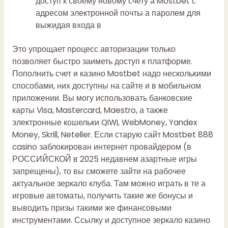
доступ к своему новому счету а Mostbet с
адресом электронной почты а паролем для
выжидая входа в
Это упрощает процесс авторизации только
позволяет быстро заиметь доступ к платформе.
Пополнить счет и казино Mostbet надо несколькими
способами, них доступны на сайте и в мобильном
приложении. Вы могу использовать банковские
карты Visa, Mastercard, Maestro, а также
электронные кошельки QIWI, WebMoney, Yandex
Money, Skrill, Neteller. Если старую сайт Mostbet 888
casino заблокирован интернет провайдером (в
РОССИЙСКОЙ в 2025 недавнем азартные игры
запрещены), то вы сможете зайти на рабочее
актуальное зеркало клуба. Там можно играть в те а
игровые автоматы, получить такие же бонусы и
выводить призы такими же финансовыми
инструментами. Ссылку и доступное зеркало казино