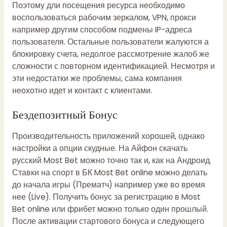
Поэтому дли посещения ресурса необходимо
воспользоваться рабочим зеркалом, VPN, прокси
например другим способом подмены IP-адреса
пользователя. Остальные пользователи жалуются а
блокировку счета, недолгое рассмотрение жалоб же
сложности с повторном идентификацией. Несмотря и
эти недостатки же проблемы, сама компания
неохотно идет и контакт с клиентами.
Бездепозитный Бонус
Производительность приложений хорошей, однако
настройки а опции скудные. На Айфон скачать
русский Most Bet можно точно так и, как на Андроид.
Ставки на спорт в БК Most Bet online можно делать
до начала игры (Прематч) например уже во время
нее (Live). Получить бонус за регистрацию в Most
Bet online или фрибет можно только один прошлый.
После активации стартового бонуса и следующего