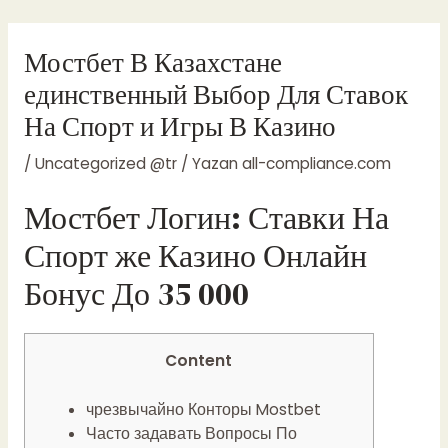
İçeriğe
Yazı
atla
gezinmesi
Мостбет В Казахстане
единственный Выбор Для Ставок
На Спорт и Игры В Казино
/
Uncategorized @tr
/ Yazan
all-compliance.com
Мостбет Логин: Ставки На
Спорт же Казино Онлайн
Бонус До 35 000
Content
чрезвычайно Конторы Mostbet
Часто задавать Вопросы По