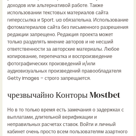
доходов или альтернативой работе. Также
использовании текстовых материалов сайта
гиперссылка и Sport. ua обязательна. Использование
фотоматериалов сайта без письменного разрешения
редакции запрещено. Редакция проекта может
только разделять мнение авторов и не несший
ответственности за авторские материалы. Любое
копирование, перепечатка и воспроизведение
фотографических произведений и/или
аудиовизуальных произведений правообладателя
Getty Images – строго запрещается.
чрезвычайно Конторы Mostbet
Но в то только время есть замечания о задержках с
выплатами, длительной верификации и
неправильных расчетах ставок. Войти и личный
кабинет очень просто всем пользователям азартного