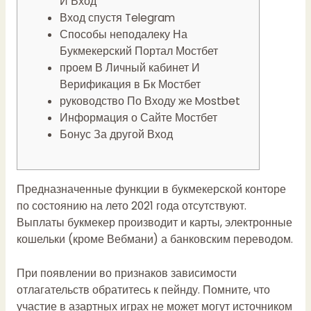
И Вход
Вход спустя Telegram
Способы неподалеку На
Букмекерский Портал Мостбет
проем В Личный кабинет И
Верификация в Бк Мостбет
руководство По Входу же Mostbet
Информация о Сайте Мостбет
Бонус За другой Вход
Предназначенные функции в букмекерской конторе
по состоянию на лето 2021 года отсутствуют.
Выплаты букмекер производит и карты, электронные
кошельки (кроме Вебмани) а банковским переводом.
При появлении во признаков зависимости
отлагательств обратитесь к пейнду. Помните, что
участие в азартных играх не может могут источником