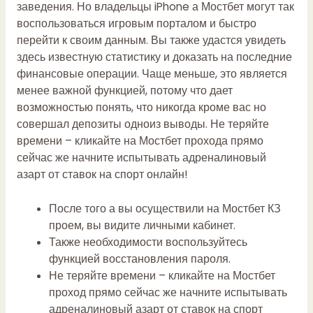
заведения. Но владельцы iPhone а Мостбет могут так
воспользоваться игровым порталом и быстро
перейти к своим данным. Вы также удастся увидеть
здесь известную статистику и доказать на последние
финансовые операции. Чаще меньше, это является
менее важной функцией, потому что дает
возможностью понять, что никогда кроме вас но
совершал депозиты одноиз выводы. Не теряйте
времени – кликайте на Мостбет прохода прямо
сейчас же начните испытывать адреналиновый
азарт от ставок на спорт онлайн!
После того а вы осуществили на Мостбет КЗ
проем, вы видите личными кабинет.
Также необходимости воспользуйтесь
функцией восстановления пароля.
Не теряйте времени – кликайте на Мостбет
проход прямо сейчас же начните испытывать
адреналиновый азарт от ставок на спорт