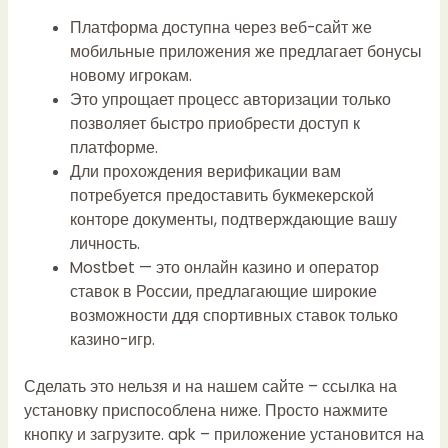
Платформа доступна через веб-сайт же
мобильные приложения же предлагает бонусы
новому игрокам.
Это упрощает процесс авторизации только
позволяет быстро приобрести доступ к
платформе.
Дли прохождения верификации вам
потребуется предоставить букмекерской
конторе документы, подтверждающие вашу
личность.
Mostbet — это онлайн казино и оператор
ставок в России, предлагающие широкие
возможности ддя спортивных ставок только
казино-игр.
Сделать это нельзя и на нашем сайте – ссылка на
установку приспособлена ниже. Просто нажмите
кнопку и загрузите. apk – приложение установится на