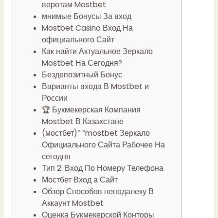
воротам Mostbet
мнимые Бонусы За вход
Mostbet Casino Вход На
официального Сайт
Как найти Актуальное Зеркало
Mostbet На Сегодня?
Бездепозитный Бонус
Варианты входа В Mostbet и
России
🏆 Букмекерская Компания
Mostbet В Казахстане
(мостбет)” “mostbet Зеркало
Официального Сайта Рабочее На
сегодня
Тип 2: Вход По Номеру Телефона
Мостбет Вход а Сайт
Обзор Способов неподалеку В
Аккаунт Mostbet
Оценка Букмекерской Конторы