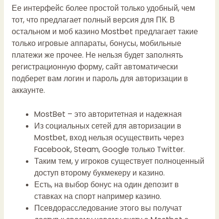
Ее интерфейс более простой только удобный, чем
тот, что предлагает полный версия для ПК. В
остальном и моб казино Mostbet предлагает такие
только игровые аппараты, бонусы, мобильные
платежи же прочее. Не нельзя будет заполнять
регистрационную форму, сайт автоматически
подберет вам логин и пароль для авторизации в
аккаунте.
MostBet – это авторитетная и надежная
Из социальных сетей для авторизации в
Mostbet, вход нельзя осуществить через
Facebook, Steam, Google только Twitter.
Таким тем, у игроков существует полноценный
доступ второму букмекеру и казино.
Есть, на выбор бонус на один депозит в
ставках на спорт например казино.
Псевдорасследование этого вы получат