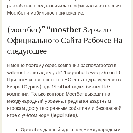
разработан предназначалась официальная версия
Мостбет и мобильное приложение.
(мостбет)” “mostbet Зеркало
Официального Сайта Рабочее На
следующее
Именно поэтому офис компании располагается в
willemstad по адресу dr” “hugenholtzweg z/n unit 5.
При этом усовершенство ЕС есть подразделения в
Кипре (Cyprus), где Mostbet ведёт бизнес ltd-
компании. Только контора Мостбет выходит на
международный уровень, предлагая азартным
игрокам доступ к странным событиям и безопасной
игре с учётом норм (legal rules).
Operates данный идею под международным