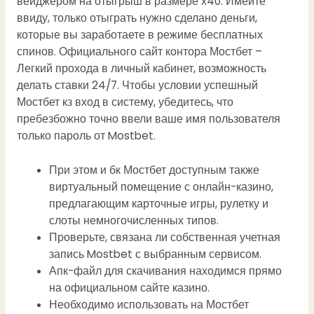
вейджером на отыгрыш в размере х40. Имейте
ввиду, только отыграть нужно сделано деньги,
которые вы заработаете в режиме бесплатных
спинов. Официального сайт контора Мостбет –
Легкий прохода в личный кабинет, возможность
делать ставки 24/7. Чтобы условии успешный
Мостбет кз вход в систему, убедитесь, что
пребезбожно точно ввели ваше имя пользователя
только пароль от Mostbet.
При этом и бк Мостбет доступным также
виртуальный помещение с онлайн-казино,
предлагающим карточные игры, рулетку и
слоты немногочисленных типов.
Проверьте, связана ли собственная учетная
запись Mostbet с выбранным сервисом.
Апк-файл для скачивания находимся прямо
на официальном сайте казино.
Необходимо использовать на Мостбет