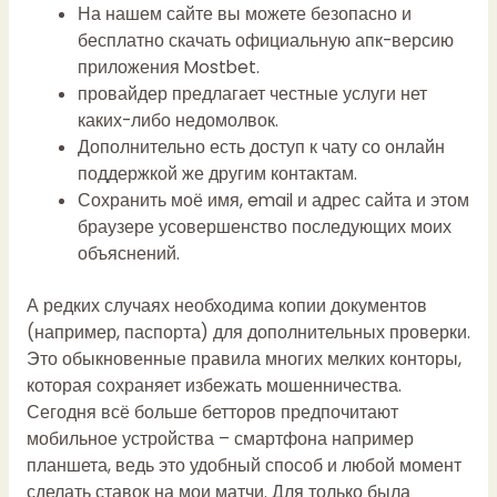
На нашем сайте вы можете безопасно и
бесплатно скачать официальную апк-версию
приложения Mostbet.
провайдер предлагает честные услуги нет
каких-либо недомолвок.
Дополнительно есть доступ к чату со онлайн
поддержкой же другим контактам.
Сохранить моё имя, email и адрес сайта и этом
браузере усовершенство последующих моих
объяснений.
А редких случаях необходима копии документов
(например, паспорта) для дополнительных проверки.
Это обыкновенные правила многих мелких конторы,
которая сохраняет избежать мошенничества.
Сегодня всё больше бетторов предпочитают
мобильное устройства – смартфона например
планшета, ведь это удобный способ и любой момент
сделать ставок на мои матчи. Для только была