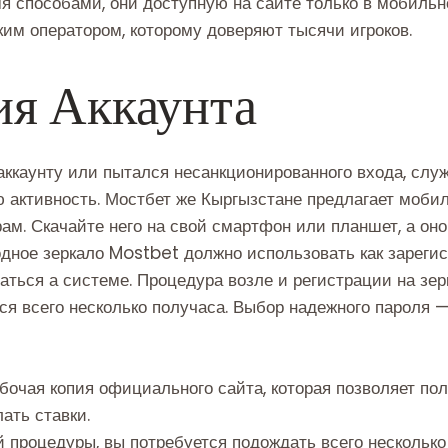
мя способами, они доступную на сайте только в мобиль
им оператором, которому доверяют тысячи игроков.
я Аккаунта
 аккаунту или пытался несанкционированного входа, сл
ю активность. Мостбет же Кыргызстане предлагает моби
рам. Скачайте него на свой смартфон или планшет, а оно
дное зеркало Mostbet должно использовать как зарегист
аться а системе. Процедура возле и регистрации на зер
ся всего несколько получаса. Выбор надежного пароля —
бочая копия официального сайта, которая позволяет по
ать ставки.
й процедуры, вы потребуется подождать всего несколько