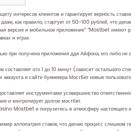
щиту интересов клиентов и гарантирует верность ставо
 даже, как правило, стартует от 50–100 рублей, что дел
ная версия и мобильное приложение” “Mostbet имеют р
вках и играх.
ько при получена приложения ддя Айфона, его либо не 
м составляет ото 1 до 10 минут (зависит остального сте
 аккаунта и сайте букмекера МостБет новые пользоват
оставляет инструментами усовершенство ответственной
ие и контролирует долгое мостбет.
asino Mostbet и погрузитесь в атмосферу настоящего и
имер аллопатрия ставок, что делаю процесс слишком г