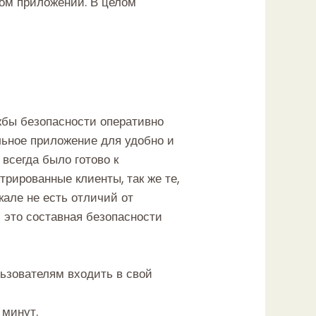
ном приложении. В целом
ужбы безопасности оперативно
льное приложение для удобно и
 всегда было готово к
рированные клиенты, так же те,
кале не есть отличий от
 это составная безопасности
льзователям входить в свой
 минут.