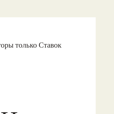
оры только Ставок