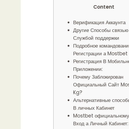
Content
Верификация Аккаунта
Другие Способы связью
Службой поддержки
Подробное командовани
Регистрации а Mostbet
Регистрация В Мобильн
Приложении:
Почему Заблокирован
Официальный Сайт Mo
Kg?
Альтернативные способ
В личных Кабинет
Mostbet официальному
Вход а Личный Кабинет: