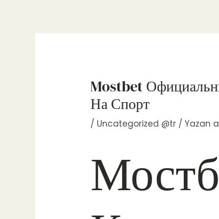
İçeriğe
Yazı
atla
gezinmesi
Mostbet Официальны
На Спорт
/
Uncategorized @tr
/ Yazan
a
Мостб