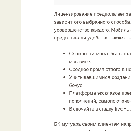
Лицензирование предполагает за
зависит ото выбранного способа,
усовершенство каждого. Мобиль
предоставляя удобство также ста
Сложности могут быть тол
магазине.
Среднее время ответа в не
Учитывавшимися создании
бонус.
Платформа эксклавов пред
пополнений, самоисключен
Включайте вкладку live-c
БК мутуара своим клиентам напр