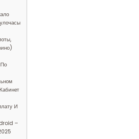
кало
тулочасы
лоты,
зино)
 По
льном
 Кабинет
плату И
droid –
2025