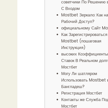
советчики По Решению 
С Входом
Mostbet Зеркало: Как н
Рабочий Доступ?
официальному Сайт Mo
Как Зарегистрироваться
Mostbet (пошаговая
Инструкция)
высоких Коэффициенты
Ставок В Реальном долг
Мостбет
Могу Ли шатляром
Использовать Mostbet 
Бангладеш?
Регистрация Мостбет
Контакты же Служба По
Мостбет