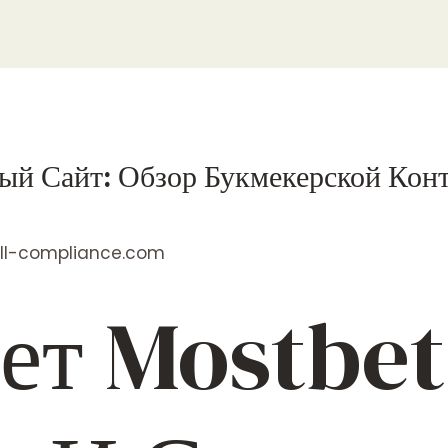
й Сайт: Обзор Букмекерской Конт
ll-compliance.com
ет Mostbet