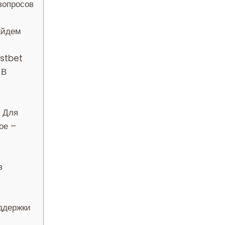
вопросов
айдем
stbet
 В
 Для
ое –
в
ддержки