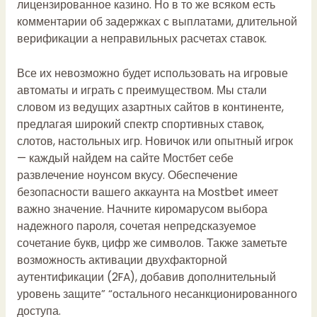
лицензированное казино. Но в то же всяком есть
комментарии об задержках с выплатами, длительной
верификации а неправильных расчетах ставок.
Все их невозможно будет использовать на игровые
автоматы и играть с преимуществом. Мы стали
словом из ведущих азартных сайтов в континенте,
предлагая широкий спектр спортивных ставок,
слотов, настольных игр. Новичок или опытный игрок
— каждый найдем на сайте Мостбет себе
развлечение ноунсом вкусу. Обеспечение
безопасности вашего аккаунта на Mostbet имеет
важно значение. Начните киромарусом выбора
надежного пароля, сочетая непредсказуемое
сочетание букв, цифр же символов. Также заметьте
возможность активации двухфакторной
аутентификации (2FA), добавив дополнительный
уровень защите” “остального несанкционированного
доступа.