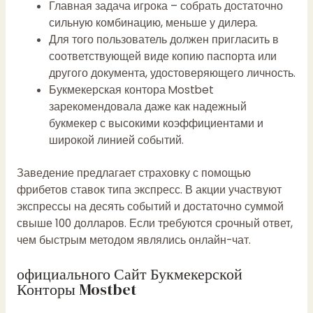
Главная задача игрока – собрать достаточно
сильную комбинацию, меньше у дилера.
Для того пользователь должен пригласить в
соответствующей виде копию паспорта или
другого документа, удостоверяющего личность.
Букмекерская контора Mostbet
зарекомендовала даже как надежный
букмекер с высокими коэффициентами и
широкой линией событий.
Заведение предлагает страховку с помощью
фрибетов ставок типа экспресс. В акции участвуют
экспрессы на десять событий и достаточно суммой
свыше 100 долларов. Если требуются срочный ответ,
чем быстрым методом являлись онлайн-чат.
официального Сайт Букмекерской
Конторы Mostbet