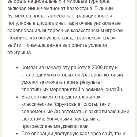
выбрать национальных и мировые турниров,
включая NHL и чемпионат Казахстана. В линии
букмекера представлены как традиционные и
популярные дисциплины, так и очень уникальные
соревнования, интересные казахстанским игрокам.
Помните, что бонусные средствах нельзя сразу
выйти – сначала важен выполнить условия
отыгрыша.
Компания начала эту работу в 2009 году и
стало одним из вторых операторов, который
умолял заключать пари в результат
спортивных мероприятий в режиме-онлайн.
В ассортименте представлены как
классические “фруктовые” слоты, так и
современные 3D автоматы с захватывающими
сюжетами, бонусными раундами а
прогрессивными джекпотами.
Все операции доступную как через сайт, так и