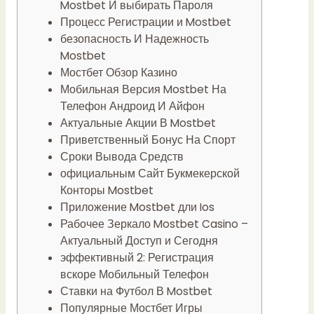
Mostbet И выбирать Пароля
Процесс Регистрации и Mostbet
безопасность И Надежность
Mostbet
Мостбет Обзор Казино
Мобильная Версия Mostbet На
Телефон Андроид И Айфон
Актуальные Акции В Mostbet
Приветственный Бонус На Спорт
Сроки Вывода Средств
официальным Сайт Букмекерской
Конторы Mostbet
Приложение Mostbet дли Ios
Рабочее Зеркало Mostbet Casino –
Актуальный Доступ и Сегодня
эффективный 2: Регистрация
вскоре Мобильный Телефон
Ставки на Футбол В Mostbet
Популярные Мостбет Игры