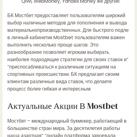
QIWI, WebMoney, Yandex Money же другие.
БК Мостбет предоставляет пользователям широкий
выбор наличные методов для пополнения и вывода
материальнопроизводственных. Для быстрого подле
в личный кабинетик Mostbet пользователям важен
выполнить несколько проще шагов. Это
разнообразнее позволяет игрокам выбирать
наиболее подходящие стратегии для своих ставок и”
“приспосабливаться к различным ситуациям на
спортивных происшествии. БК предлагает своим
клиентам различные вида ставок, что делаете
процесс более гибкая и интересным.
Актуальные Акции В Mostbet
Мостбет – международный букмекер, работающий в
большинстве стран мира. За десятилетия работы
наша азартная” “онлайн платформа завоевала