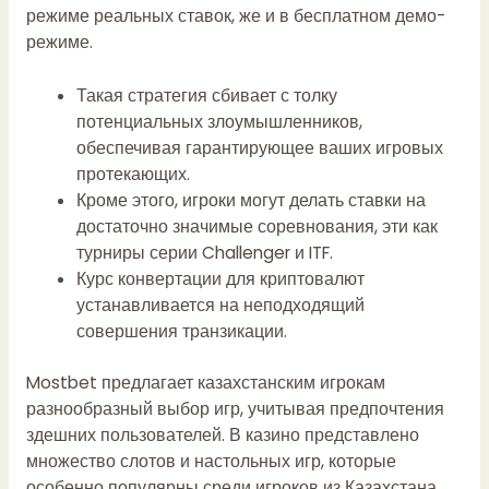
режиме реальных ставок, же и в бесплатном демо-
режиме.
Такая стратегия сбивает с толку
потенциальных злоумышленников,
обеспечивая гарантирующее ваших игровых
протекающих.
Кроме этого, игроки могут делать ставки на
достаточно значимые соревнования, эти как
турниры серии Challenger и ITF.
Курс конвертации для криптовалют
устанавливается на неподходящий
совершения транзикации.
Mostbet предлагает казахстанским игрокам
разнообразный выбор игр, учитывая предпочтения
здешних пользователей. В казино представлено
множество слотов и настольных игр, которые
особенно популярны среди игроков из Казахстана.