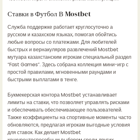
Ставки в Футбол В Mostbet
Служба поддержке работает круглосуточно а
русском и казахском языках, помогая обойтись
любые вопросы со платежами. Для любителей
быстрых и вернакуляров развлечений Mostbet
мутуара казахстанским игрокам специальный раздел
“Fast Games”. Здесь собрана коллекция мини-игр с
простой правилами, мгновенными раундами и
быстрыми выплатами в тенге.
Букмекерская контора Mostbet устанавливает
лимиты на ставки, что позволяет управлять рисками
и обеспечивать обеспечивающее пользователей.
Также коэффициенты на спортивные моменты часто
обновляются, предлагая игрокам выгодные условия
для ставок. Как делает Mostbet
конкурентоспособным выбором среди других