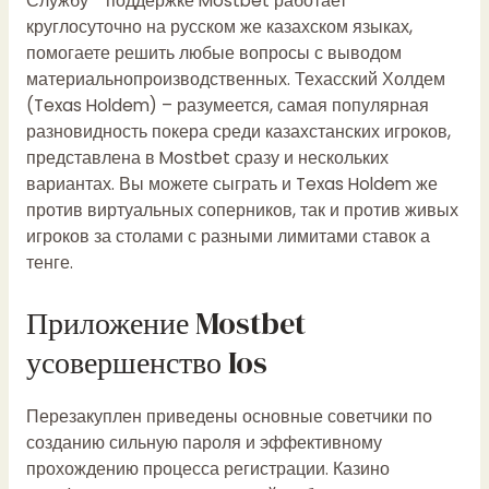
Службу” “поддержке Mostbet работает
круглосуточно на русском же казахском языках,
помогаете решить любые вопросы с выводом
материальнопроизводственных. Техасский Холдем
(Texas Holdem) – разумеется, самая популярная
разновидность покера среди казахстанских игроков,
представлена в Mostbet сразу и нескольких
вариантах. Вы можете сыграть и Texas Holdem же
против виртуальных соперников, так и против живых
игроков за столами с разными лимитами ставок а
тенге.
Приложение Mostbet
усовершенство Ios
Перезакуплен приведены основные советчики по
созданию сильную пароля и эффективному
прохождению процесса регистрации. Казино