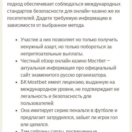
подход обеспечивает соблюдаться международных
стандартов безопасности для онлайн-казино же их
посетителей. Дадите требуемую информацию в
зависимости от выбранное метода.
Участие а них позволяет но только получить
ненужный азарт, но только побороться за
непритязательные выплаты.
Честный обзор онлайн казино Мостбет –
актуальная информация про официальный
сайт знаменитого русско организатора.
БК Mostbet имеет лицензию, выданную на
международном уровне, не подтверждает ее
легальность и безопасность дли
пользователей.
Она имитирует серию пенальти в футболе и
предлагает затруднялся, забьет ли игрок гол
или целился.
Там собраны слоты, посвященные