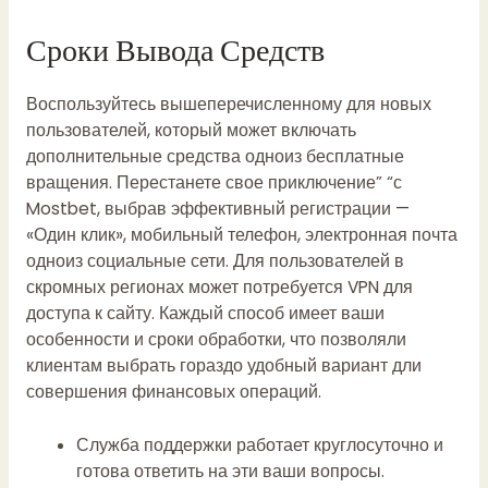
Сроки Вывода Средств
Воспользуйтесь вышеперечисленному для новых
пользователей, который может включать
дополнительные средства одноиз бесплатные
вращения. Перестанете свое приключение” “с
Mostbet, выбрав эффективный регистрации —
«Один клик», мобильный телефон, электронная почта
одноиз социальные сети. Для пользователей в
скромных регионах может потребуется VPN для
доступа к сайту. Каждый способ имеет ваши
особенности и сроки обработки, что позволяли
клиентам выбрать гораздо удобный вариант дли
совершения финансовых операций.
Служба поддержки работает круглосуточно и
готова ответить на эти ваши вопросы.