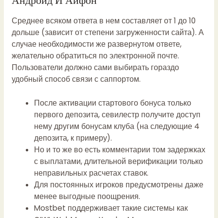
Андроид И Айфон
Среднее всяком ответа в нем составляет от 1 до 10
дольше (зависит от степени загруженности сайта). А
случае необходимости же развернутом ответе,
желательно обратиться по электронной почте.
Пользователи должно сами выбирать гораздо
удобный способ связи с саппортом.
После активации стартового бонуса только
первого депозита, севилестр получите доступ
нему другим бонусам клуба (на следующие 4
депозита, к примеру).
Но и то же во есть комментарии том задержках
с выплатами, длительной верификации только
неправильных расчетах ставок.
Для постоянных игроков предусмотрены даже
менее выгодные поощрения.
Mostbet поддерживает такие системы как