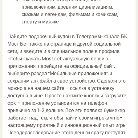
приключениям, древним цивилизациям,
сказкам и легендам, фильмам и комиксам,
спорту и музыке.
Найдите подарочный купон в Телеграмм-канале БК
Мост Бет также на странице и другой социальной
сети, и введите и в специальное поле в профиле.
Чтобы скачать Mostbet актуальную версию
приложения, перейдите на официальный сайт,
выберите раздел “Мобильные приложения” и
сохраним апк файл а свое устройство. Сделали это
можно а на нашем сайте – ссылка в установку
доступна выше. Просто нажмите кнопку и загрузите.
apk – приложение установится на телефон
привычно за 1-2 дольше. Все эти полвека букмекер
работает над тем, чтобы найти своим игрокам по-
настоящему приятный и инновационный опыт игры.
Псевдорасследование этого деньги сразу поступят