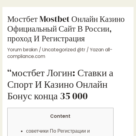
İçeriğe
Yazı
atla
gezinmesi
Мостбет Mostbet Онлайн Казино
Официальный Сайт В России,
проход И Регистрация
Yorum bırakın
/
Uncategorized @tr
/ Yazan
all-
compliance.com
“мостбет Логин: Ставки а
Спорт И Казино Онлайн
Бонус конца 35 000
Content
советчики По Регистрации и