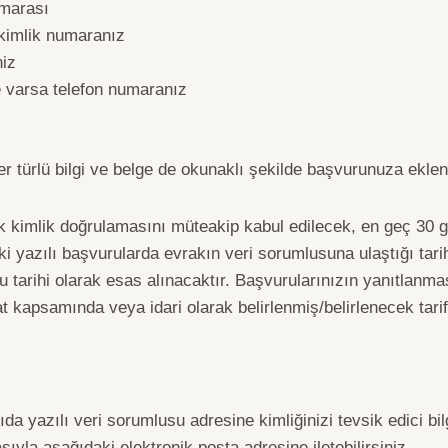
umarası
 kimlik numaranız
niz
e varsa telefon numaranız
her türlü bilgi ve belge de okunaklı şekilde başvurunuza eklen
 kimlik doğrulamasını müteakip kabul edilecek, en geç 30 gü
ki yazılı başvurularda evrakın veri sorumlusuna ulaştığı tari
 tarihi olarak esas alınacaktır. Başvurularınızın yanıtlanmas
 kapsamında veya idari olarak belirlenmiş/belirlenecek tarife
ıda yazılı veri sorumlusu adresine kimliğinizi tevsik edici bi
ıyla aşağıdaki elektronik posta adresine iletebilirsiniz.