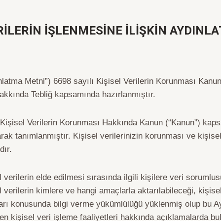
RİLERİN İŞLENMESİNE İLİŞKİN AYDIN
dınlatma Metni”) 6698 sayılı Kişisel Verilerin Korunması Ka
akkında Tebliğ kapsamında hazırlanmıştır.
ı Kişisel Verilerin Korunması Hakkında Kanun (“Kanun”) kapsa
arak tanımlanmıştır. Kişisel verilerinizin korunması ve kişisel
dır.
erilerin elde edilmesi sırasında ilgili kişilere veri sorumlus
el verilerin kimlere ve hangi amaçlarla aktarılabileceği, kişi
kları konusunda bilgi verme yükümlülüğü yüklenmiş olup bu 
n kişisel veri işleme faaliyetleri hakkında açıklamalarda bul