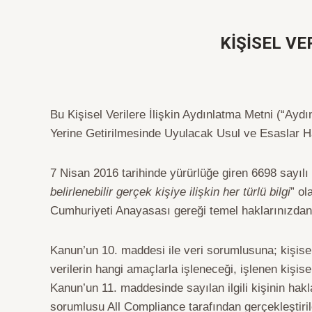
KİŞİSEL VE
Bu Kişisel Verilere İlişkin Aydınlatma Metni (“Ay
Yerine Getirilmesinde Uyulacak Usul ve Esaslar H
7 Nisan 2016 tarihinde yürürlüğe giren 6698 sayıl
belirlenebilir gerçek kişiye ilişkin her türlü bilgi
” ol
Cumhuriyeti Anayasası gereği temel haklarınızdan
Kanun’un 10. maddesi ile veri sorumlusuna; kişisel v
verilerin hangi amaçlarla işleneceği, işlenen kişis
Kanun’un 11. maddesinde sayılan ilgili kişinin ha
sorumlusu All Compliance tarafından gerçekleştirile