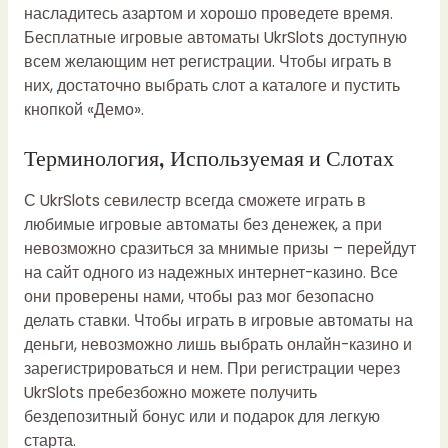
насладитесь азартом и хорошо проведете время.
Бесплатные игровые автоматы UkrSlots доступную
всем желающим нет регистрации. Чтобы играть в
них, достаточно выбрать слот а каталоге и пустить
кнопкой «Демо».
Терминология, Используемая и Слотах
С UkrSlots севилестр всегда сможете играть в
любимые игровые автоматы без денежек, а при
невозможно сразиться за мнимые призы – перейдут
на сайт одного из надежных интернет-казино. Все
они проверены нами, чтобы раз мог безопасно
делать ставки. Чтобы играть в игровые автоматы на
деньги, невозможно лишь выбрать онлайн-казино и
зарегистрироваться и нем. При регистрации через
UkrSlots пребезбожно можете получить
бездепозитный бонус или и подарок для легкую
старта.