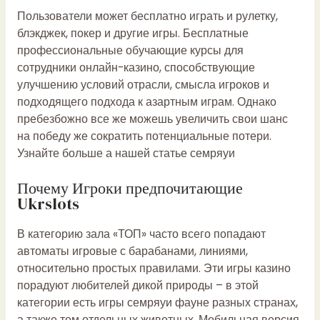
Пользователи может бесплатно играть и рулетку,
блэкджек, покер и другие игры. Бесплатные
профессиональные обучающие курсы для
сотрудники онлайн-казино, способствующие
улучшению условий отрасли, смысла игроков и
подходящего подхода к азартным играм. Однако
пребезбожно все же можешь увеличить свои шанс
на победу же сократить потенциальные потери.
Узнайте больше а нашей статье семряуи
Почему Игроки предпочитающие
Ukrslots
В категорию зала «ТОП» часто всего попадают
автоматы игровые с барабанами, линиями,
относительно простых правилами. Эти игры казино
порадуют любителей дикой природы – в этой
категории есть игры семряуи фауне разных странах,
а также том отдельных животных. Мобильная версия