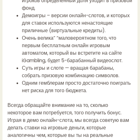
игроков определенный доля уходит в призовой
фонд.
Демоигры – версии онлайн-слотов, и которых
для ставок используются ненастоящие
приличные (виртуальные кредиты).
Очень велика” “маловероятном того, что
первым бесплатным онлайн игровым
автоматом, который вы встретите на сайте
iGambling, будет 5-барабанный видеослот.
Суть игры и слоте — вращая барабаны,
собрать призовую комбинацию символов.
Одним гемблерам просто достаточно поиграть
нет риска для того бюджета.
Всегда обращайте внимание на то, сколько
некоторое вам потребуется, того получить бонус.
Играя в демо онлайн-слота, мы всегда советую вам
делать ставки на игровые деньги, которые
аналогичны чем, которые вы ты на реальные