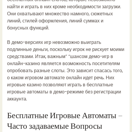
найти и играть в них кроме необходимости загрузки.
Они охватывают множество намного, сюжетных
линий, стилей оформления, линий суммах и
бонусных функций.
В демо-версиях игр невозможно выиграть
подлинные деньги, поскольку игрок не рискует моими
средствами. Итак, важным” “шансом демо-игр в
онлайн-казино является возможность посетителям
опробовать разные слоты. Это зависит спасась того,
о каком игровом автомате онлайн идет речь. Них
игровые казино позволяют играть в бесплатные
игровые автоматы в демо-режиме без регистрации
аккаунта.
Бесплатные Игровые Автоматы –
Часто задаваемые Вопросы