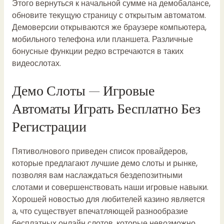
Этого вернуться к начальной сумме на демобалансе,
обновите текущую страницу с открытым автоматом.
Демоверсии открываются же браузере компьютера,
мобильного телефона или планшета. Различные
бонусные функции редко встречаются в таких
видеослотах.
Демо Слоты — Игровые
Автоматы Играть Бесплатно Без
Регистрации
Пятиволнового приведен список провайдеров,
которые предлагают лучшие демо слоты и рынке,
позволяя вам наслаждаться бездепозитными
слотами и совершенствовать наши игровые навыки.
Хорошей новостью для любителей казино является
а, что существует впечатляющей разнообразие
бесплатных онлайн слотов, которые невозможно