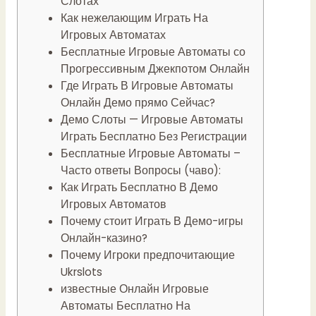
Слотах
Как нежелающим Играть На
Игровых Автоматах
Бесплатные Игровые Автоматы со
Прогрессивным Джекпотом Онлайн
Где Играть В Игровые Автоматы
Онлайн Демо прямо Сейчас?
Демо Слоты — Игровые Автоматы
Играть Бесплатно Без Регистрации
Бесплатные Игровые Автоматы –
Часто ответы Вопросы (чаво):
Как Играть Бесплатно В Демо
Игровых Автоматов
Почему стоит Играть В Демо-игры
Онлайн-казино?
Почему Игроки предпочитающие
Ukrslots
известные Онлайн Игровые
Автоматы Бесплатно На