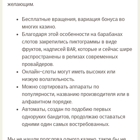
желающим.
Бесплатные вращения, вариация бонуса во
многих казино.
Благодаря этой особенности на барабанах
слотов закрепились пиктограммы в виде
фруктов, надписей BAR, которые и сейчас шире
распространены в релизах современных
провайдеров.
Онлайн-слоты могут иметь высоких или
низкую волатильность.
Можно сортировать аппараты по
популярности, названию производителя или в
алфавитном порядке.
Автоматы, создан по подобию первых
одноруких бандитов, продолжаю оставаться
одними один самых востребованных.
Мы не нашли полслова одного казино, такое бы не