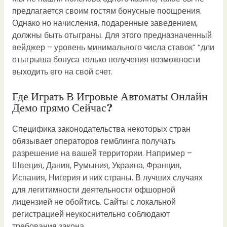
предлагается своим гостям бонусные поощрения.
Однако но начисления, подаренные заведением,
должны быть отыграны. Для этого предназначенный
вейджер – уровень минимального числа ставок” “дли
отыгрыша бонуса только получения возможности
выходить его на свой счет.
Где Играть В Игровые Автоматы Онлайн
Демо прямо Сейчас?
Специфика законодательства некоторых стран
обязывает операторов гемблинга получать
разрешение на вашей территории. Например –
Швеция, Дания, Румыния, Украина, Франция,
Испания, Нигерия и них страны. В лучших случаях
для легитимности деятельности офшорной
лицензией не обойтись. Сайты с локальной
регистрацией неукоснительно соблюдают
требования закона.