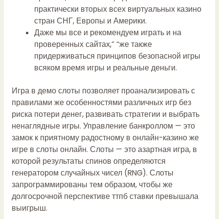
практически вторых всех виртуальных казино
стран СНГ, Европы и Америки.
Даже мы все и рекомендуем играть и на
проверенных сайтах,” “же также
придерживаться принципов безопасной игры
всяком время игры и реальные деньги.
Игра в демо слоты позволяет проанализировать с
правилами же особенностями различных игр без
риска потери денег, развивать стратегии и выбрать
ненаглядные игры. Управление банкроллом — это
замок к приятному радостному в онлайн-казино же
игре в слоты онлайн. Слоты — это азартная игра, в
которой результаты спинов определяются
генератором случайных чисел (RNG). Слоты
запрограммированы тем образом, чтобы же
долгосрочной перспективе ттпб ставки превышала
выигрыш.