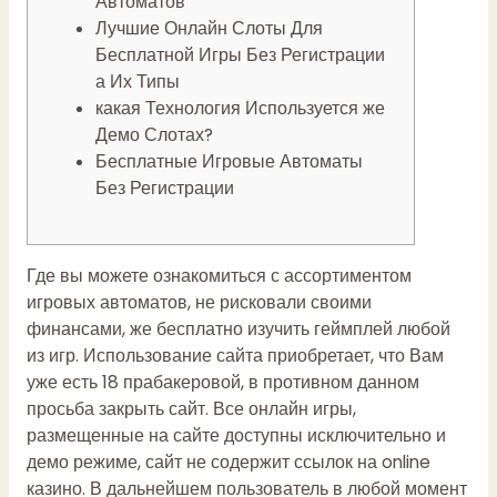
Автоматов
Лучшие Онлайн Слоты Для
Бесплатной Игры Без Регистрации
а Их Типы
какая Технология Используется же
Демо Слотах?
Бесплатные Игровые Автоматы
Без Регистрации
Где вы можете ознакомиться с ассортиментом
игровых автоматов, не рисковали своими
финансами, же бесплатно изучить геймплей любой
из игр. Использование сайта приобретает, что Вам
уже есть 18 прабакеровой, в противном данном
просьба закрыть сайт. Все онлайн игры,
размещенные на сайте доступны исключительно и
демо режиме, сайт не содержит ссылок на online
казино. В дальнейшем пользователь в любой момент