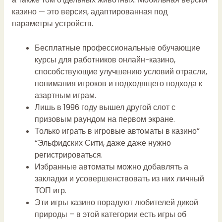
казино — это версия, адаптированная под
параметры устройств.
Бесплатные профессиональные обучающие
курсы для работников онлайн-казино,
способствующие улучшению условий отрасли,
понимания игроков и подходящего подхода к
азартным играм.
Лишь в 1996 году вышел другой слот с
призовым раундом на первом экране.
Только играть в игровые автоматы в казино”
“Эльфидских Сити, даже даже нужно
регистрироваться.
Избранные автоматы можно добавлять а
закладки и усовершенствовать из них личный
ТОП игр.
Эти игры казино порадуют любителей дикой
природы – в этой категории есть игры об