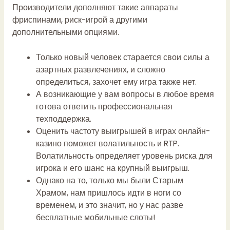
Производители дополняют такие аппараты
фриспинами, риск-игрой а другими
дополнительными опциями.
Только новый человек старается свои силы а
азартных развлечениях, и сложно
определиться, захочет ему игра также нет.
А возникающие у вам вопросы в любое время
готова ответить профессиональная
техподдержка.
Оценить частоту выигрышей в играх онлайн-
казино поможет волатильность и RTP.
Волатильность определяет уровень риска для
игрока и его шанс на крупный выигрыш.
Однако на то, только мы были Старым
Храмом, нам пришлось идти в ноги со
временем, и это значит, но у нас разве
бесплатные мобильные слоты!