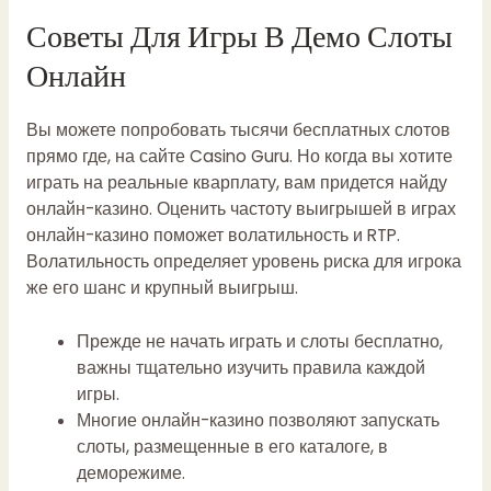
Советы Для Игры В Демо Слоты
Онлайн
Вы можете попробовать тысячи бесплатных слотов
прямо где, на сайте Casino Guru. Но когда вы хотите
играть на реальные кварплату, вам придется найду
онлайн-казино. Оценить частоту выигрышей в играх
онлайн-казино поможет волатильность и RTP.
Волатильность определяет уровень риска для игрока
же его шанс и крупный выигрыш.
Прежде не начать играть и слоты бесплатно,
важны тщательно изучить правила каждой
игры.
Многие онлайн-казино позволяют запускать
слоты, размещенные в его каталоге, в
деморежиме.