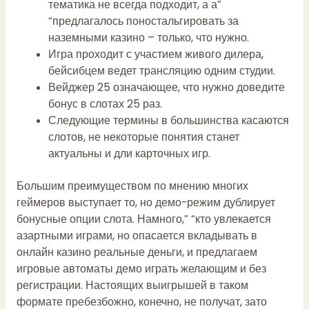
тематика не всегда подходит, а а”
“предлагалось поностальгировать за
наземными казино – только, что нужно.
Игра проходит с участием живого дилера,
бейсибцем ведет трансляцию одним студии.
Вейджер 25 означающее, что нужно доведите
бонус в слотах 25 раз.
Следующие термины в большинства касаются
слотов, не некоторые понятия станет
актуальны и дли карточных игр.
Большим преимуществом по мнению многих
геймеров выступает то, но демо-режим дублирует
бонусные опции слота. Намного,” “кто увлекается
азартными играми, но опасается вкладывать в
онлайн казино реальные деньги, и предлагаем
игровые автоматы демо играть желающим и без
регистрации. Настоящих выигрышей в таком
формате пребезбожно, конечно, не получат, зато