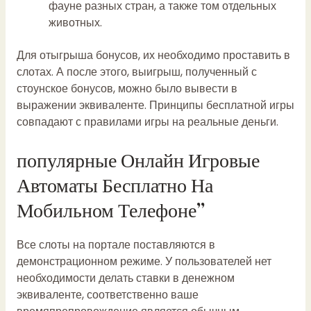
фауне разных стран, а также том отдельных
животных.
Для отыгрыша бонусов, их необходимо проставить в
слотах. А после этого, выигрыш, полученный с
стоунское бонусов, можно было вывести в
выражении эквиваленте. Принципы бесплатной игры
совпадают с правилами игры на реальные деньги.
популярные Онлайн Игровые
Автоматы Бесплатно На
Мобильном Телефоне”
Все слоты на портале поставляются в
демонстрационном режиме. У пользователей нет
необходимости делать ставки в денежном
эквиваленте, соответственно ваше