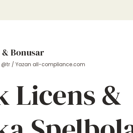
r & Bonusar
 @tr
/ Yazan
all-compliance.com
k Licens &
ka Spelbol