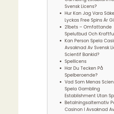
Svensk Licens?
Hur Kan Jag Vara Säke
Lyckas Free Spins Är Gi
21bets – Omfattande
Spelutbud Och Kraftfu
Kan Person Spela Casi
Avsaknad Av Svensk L
Scientif Bankid?
Spellicens
Har Du Tecken På
Spelberoende?
Vad Som Menas Scient
Spela Gambling
Establishment Utan S
Betalningsalternativ P
Casinon I Avsaknad A