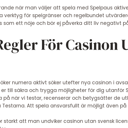
rande när man väljer att spela med Spelpaus aktiver
a verktyg för spelgränser och regelbundet utvärder
es som ett nöje och bör ej påverka ditt liv negativt p
egler För Casinon 
öker numera aktivt söker utefter nya casinon i avsa
ero er till säkra och trygga möjligheter för dig utanfö
a på när vi testar, recenserar och betygsätter de ut
estarna. Att spela ansvarsfullt är möjligt även på 
starkt att man undviker casinon utan svensk licens s