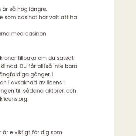
 är så hög längre.
re som casinot har valt att ha
elarna med casinon
kronor tillbaka om du satsat
illnad. Du får alltså inte bara
ångfaldiga gånger. I
on i avsaknad av licens i
ången till sådana aktörer, och
licens.org
.
 är e viktigt för dig som