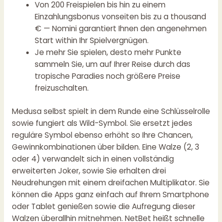
Von 200 Freispielen bis hin zu einem
Einzahlungsbonus vonseiten bis zu a thousand
€ — Nomini garantiert Ihnen den angenehmen
Start within Ihr Spielvergnügen.
Je mehr Sie spielen, desto mehr Punkte
sammeln Sie, um auf Ihrer Reise durch das
tropische Paradies noch größere Preise
freizuschalten.
Medusa selbst spielt in dem Runde eine Schlüsselrolle
sowie fungiert als Wild-Symbol. Sie ersetzt jedes
reguläre Symbol ebenso erhöht so Ihre Chancen,
Gewinnkombinationen über bilden. Eine Walze (2, 3
oder 4) verwandelt sich in einen vollständig
erweiterten Joker, sowie Sie erhalten drei
Neudrehungen mit einem dreifachen Multiplikator. Sie
können die Apps ganz einfach auf Ihrem Smartphone
oder Tablet genießen sowie die Aufregung dieser
Walzen überallhin mitnehmen. NetBet heißt schnelle