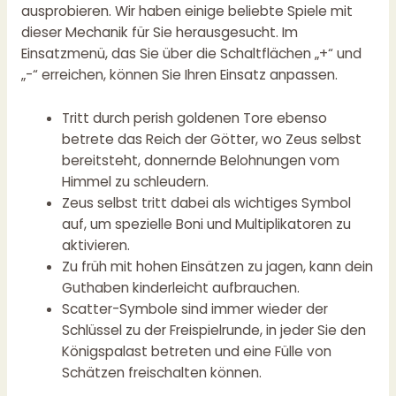
ausprobieren. Wir haben einige beliebte Spiele mit
dieser Mechanik für Sie herausgesucht. Im
Einsatzmenü, das Sie über die Schaltflächen „+“ und
„-“ erreichen, können Sie Ihren Einsatz anpassen.
Tritt durch perish goldenen Tore ebenso
betrete das Reich der Götter, wo Zeus selbst
bereitsteht, donnernde Belohnungen vom
Himmel zu schleudern.
Zeus selbst tritt dabei als wichtiges Symbol
auf, um spezielle Boni und Multiplikatoren zu
aktivieren.
Zu früh mit hohen Einsätzen zu jagen, kann dein
Guthaben kinderleicht aufbrauchen.
Scatter-Symbole sind immer wieder der
Schlüssel zu der Freispielrunde, in jeder Sie den
Königspalast betreten und eine Fülle von
Schätzen freischalten können.