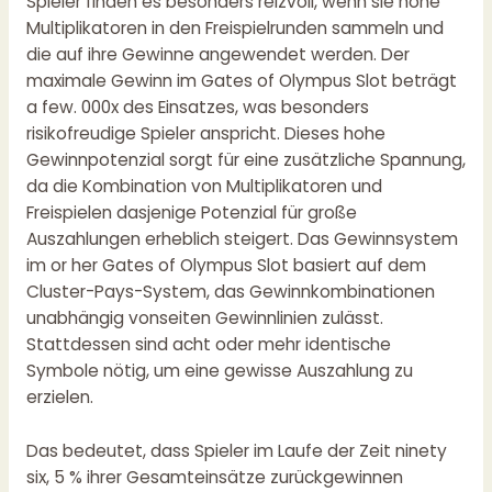
Spieler finden es besonders reizvoll, wenn sie hohe
Multiplikatoren in den Freispielrunden sammeln und
die auf ihre Gewinne angewendet werden. Der
maximale Gewinn im Gates of Olympus Slot beträgt
a few. 000x des Einsatzes, was besonders
risikofreudige Spieler anspricht. Dieses hohe
Gewinnpotenzial sorgt für eine zusätzliche Spannung,
da die Kombination von Multiplikatoren und
Freispielen dasjenige Potenzial für große
Auszahlungen erheblich steigert. Das Gewinnsystem
im or her Gates of Olympus Slot basiert auf dem
Cluster-Pays-System, das Gewinnkombinationen
unabhängig vonseiten Gewinnlinien zulässt.
Stattdessen sind acht oder mehr identische
Symbole nötig, um eine gewisse Auszahlung zu
erzielen.
Das bedeutet, dass Spieler im Laufe der Zeit ninety
six, 5 % ihrer Gesamteinsätze zurückgewinnen