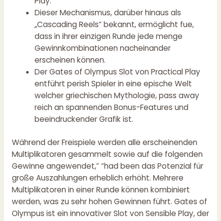
Play.
Dieser Mechanismus, darüber hinaus als
„Cascading Reels“ bekannt, ermöglicht fue,
dass in ihrer einzigen Runde jede menge
Gewinnkombinationen nacheinander
erscheinen können.
Der Gates of Olympus Slot von Practical Play
entführt perish Spieler in eine epische Welt
welcher griechischen Mythologie, pass away
reich an spannenden Bonus-Features und
beeindruckender Grafik ist.
Während der Freispiele werden alle erscheinenden
Multiplikatoren gesammelt sowie auf die folgenden
Gewinne angewendet,” “had been das Potenzial für
große Auszahlungen erheblich erhöht. Mehrere
Multiplikatoren in einer Runde können kombiniert
werden, was zu sehr hohen Gewinnen führt. Gates of
Olympus ist ein innovativer Slot von Sensible Play, der