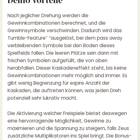
Nach jeglicher Drehung werden die
Gewinnkombinationen berechnet, und die
Gewinnsymbole verschwinden. Dadurch wird das
Tumble-Feature” “ausgelöst, bei dem pass away
verbleibenden Symbole bei den Boden dieses
Spielfelds fallen. Die leeren Plätze sein dann mit
frischen Symbolen aufgefüllt, die von oben
herabfallen. Dieser Kaskadeneffekt steht, bis keine
Gewinnkombinationen mehr möglich sind immer. Es
gibt wenig Begrenzung für expire Anzahl der
Kaskaden, die auftreten können, was jeden Dreh
potenziell sehr lukrativ macht.
Die Aktivierung welcher Freispiele bietet deswegen
eine hervorragende Möglichkeit, Gewinne zu
maximieren und die Spannung zu steigern, falls Zeus
zusätzliche Multiplikatoren ins Spiel bringt. Die Bonus-