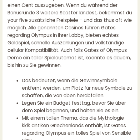
einen Cent auszugeben. Wenn du während der
Bonusrunde 3 weitere Scatter landest, bekommst du
your five zusätzliche Freispiele – und das thus oft wie
möglich. Alle genannten Casinos führen Gates
regarding Olympus in ihrer Lobby, bieten echtes
Geldspiel, schnelle Auszahlungen und vollständige
cellular Kompatibilität. Auch falls Gates of Olympus
Demo ein toller Spielautomat ist, koennte es dauern,
bis hin zu Sie gewinnen.
Das bedeutet, wenn die Gewinnsymbole
entfernt werden, um Platz für neue Symbole zu
schaffen, die von oben herabfallen.
Legen Sie ein Budget festtag, bevor Sie über
dem Spiel beginnen, und halten Sie es ein.
Mit einem tollen Thema, das die Mythologie
kklk antiken Griechenlands enthält, ist Gates
regarding Olympus ein tolles Spiel von Sensible