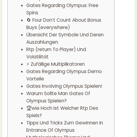
Gates Regarding Olympus: Free
Spins
🔄 Four Don’t Count About Bonus
Buys (everywhere)
Übersicht Der Symbole Und Deren
Auszahlungen
Rtp (return To Player) Und
Volatilität
⚡ Zufällige Multiplikatoren
Gates Regarding Olympus Demo
Vorteile
Gates Involving Olympus Spielen!
Warum Sollte Man Gates Of
Olympus Spielen?
🏆wie Hoch Ist Welcher Rtp Des
Spiels?
Tipps Und Tricks Zum Gewinnen In
Entrance Of Olympus