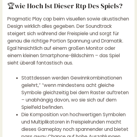
🏆wie Hoch Ist Dieser Rtp Des Spiels?
Pragmatic Play cap beim visuellen sowie akustischen
Design wirklich alles gegeben. Der Soundtrack
steigert sich während der Freispiele und sorgt für
genau die richtige Portion Spannung und Dramatik.
Egal hinsichtlich auf einem großen Monitor oder
einem kleinen Smartphone-Bildschirm – das Spiel
sieht überall fantastisch aus.
Stattdessen werden Gewinnkombinationen
gelehrt,” “wenn mindestens acht gleiche
Symbole gleichzeitig bei dem Raster auftreten
– unabhängig davon, wo sie sich auf dem
Spielfeld befinden.
Die Komposition von hochwertigen Symbolen
und Multiplikatoren in Freispielrunden macht
dieses Gameplay noch spannender und bietet
pass away Chance auf hohe Auszahlungen.