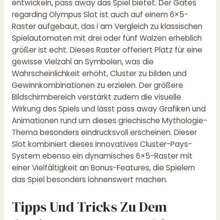
entwickeln, pass away das Spiel bietet. Der Gates
regarding Olympus Slot ist auch auf einem 6×5-
Raster aufgebaut, das i am Vergleich zu klassischen
Spielautomaten mit drei oder fünf Walzen erheblich
größer ist echt. Dieses Raster offeriert Platz für eine
gewisse Vielzahl an Symbolen, was die
Wahrscheinlichkeit erhöht, Cluster zu bilden und
Gewinnkombinationen zu erzielen. Der größere
Bildschirmbereich verstärkt zudem die visuelle
Wirkung des Spiels und lässt pass away Grafiken und
Animationen rund um dieses griechische Mythologie-
Thema besonders eindrucksvoll erscheinen. Dieser
Slot kombiniert dieses innovatives Cluster-Pays-
System ebenso ein dynamisches 6×5-Raster mit
einer Vielfältigkeit an Bonus-Features, die Spielern
das Spiel besonders lohnenswert machen.
Tipps Und Tricks Zu Dem