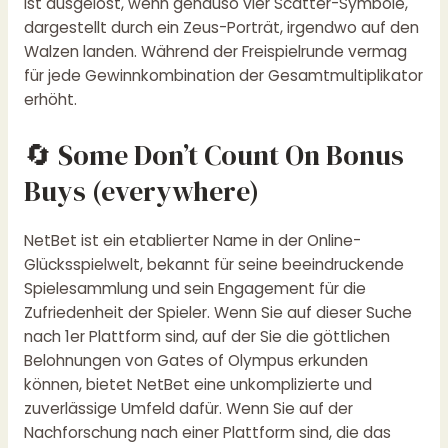
ist ausgelöst, wenn genauso vier Scatter-Symbole,
dargestellt durch ein Zeus-Porträt, irgendwo auf den
Walzen landen. Während der Freispielrunde vermag
für jede Gewinnkombination der Gesamtmultiplikator
erhöht.
🔄 Some Don’t Count On Bonus
Buys (everywhere)
NetBet ist ein etablierter Name in der Online-
Glücksspielwelt, bekannt für seine beeindruckende
Spielesammlung und sein Engagement für die
Zufriedenheit der Spieler. Wenn Sie auf dieser Suche
nach 1er Plattform sind, auf der Sie die göttlichen
Belohnungen von Gates of Olympus erkunden
können, bietet NetBet eine unkomplizierte und
zuverlässige Umfeld dafür. Wenn Sie auf der
Nachforschung nach einer Plattform sind, die das