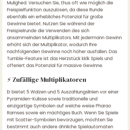
Mulighed. Versuchen Sie, thus oft wie möglich die
Freispielfunktion auszulösen, da diese Runde
ebenfalls ein erhebliches Potenzial für große
Gewinne bietet. Nutzen Sie während der
Freispielrunde die Verwenden des sich
ansammelnden Multiplikators. Mit jedermann Gewinn
erhöht sich der Multiplikator, wodurch Ihre
nachfolgenden Gewinne noch höher ausfallen. Das
Tumble-Feature ist das Herzstück kklk Spiels und
offeriert das Potenzial für massive Gewinne.
⚡ Zufällige Multiplikatoren
Er bietet 5 Walzen und 5 Auszahlungslinien vor einer
Pyramiden-Kulisse sowie traditionelle und
einzigartige Symbolen auf welche weise Pharao
Ramses sowie ein mächtiges Buch. Wenn Sie Spiele
mit Scatter-Symbolen bevorzugen, möchten Sie
bestimmt auch andere ähnliche Spielautomaten