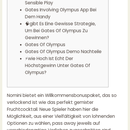
Sensible Play
Gates Involving Olympus App Bei
Dem Handy
🧠gibt Es Eine Gewisse Strategie,
Um Bei Gates Of Olympus Zu
Gewinnen?
Gates Of Olympus
Gates Of Olympus Demo Nachteile
⚡wie Hoch Ist Echt Der
Höchstgewinn Unter Gates Of
Olympus?
Nomini bietet ein Willkommensbonuspaket, das so
verlockend ist wie das perfekt gemixter
Fruchtcocktail. Neue Spieler haben hier die
Möglichkeit, aus einer Vielfältigkeit von lohnenden
Optionen zu wählen, pass away jeweils auf