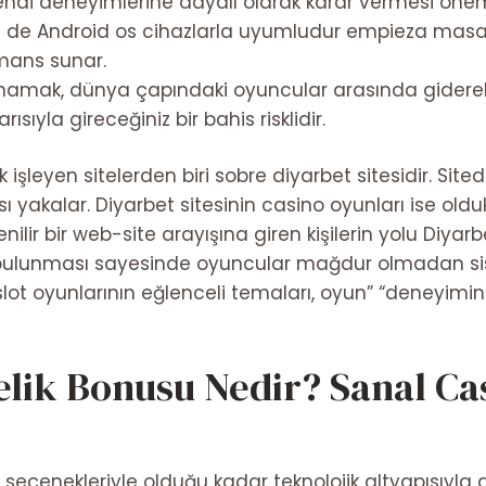
ndi deneyimlerine dayalı olarak karar vermesi öneml
de Android os cihazlarla uyumludur empieza masa
mans sunar.
ynamak, dünya çapındaki oyuncular arasında gidere
sıyla gireceğiniz bir bahis risklidir.
işleyen sitelerden biri sobre diyarbet sitesidir. Sited
yakalar. Diyarbet sitesinin casino oyunları ise old
lir bir web-site arayışına giren kişilerin yolu Diyarbe
bulunması sayesinde oyuncular mağdur olmadan si
 slot oyunlarının eğlenceli temaları, oyun” “deneyim
elik Bonusu Nedir? Sanal Ca
seçenekleriyle olduğu kadar teknolojik altyapısıyla d