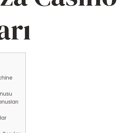
arı
chine
onusu
onusları
lar