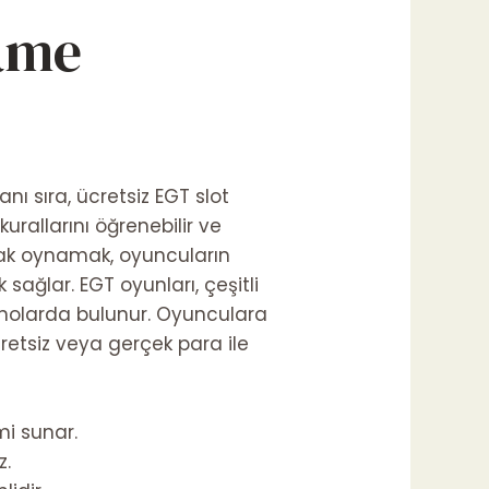
Game
nı sıra, ücretsiz EGT slot
rallarını öğrenebilir ve
arak oynamak, oyuncuların
ağlar. EGT oyunları, çeşitli
inolarda bulunur. Oyunculara
retsiz veya gerçek para ile
mi sunar.
z.