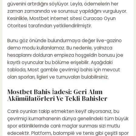
güvenini artırdığını söylüyor. Leyla, ödemelerin her
zaman zamanında ve sorunsuz yapıldığını vurguluyor.
Kesinlikle, Mostbet internet sitesi Curacao Oyun
Otoritesi tarafından yetkilendirilmiştir.
Bunu göz önünde bulundurmaya değer live-gazino
demo modu kullanılamaz. Bu nedenle, yalnızca
hesaplarını dolduran empieza hoşgeldin bonusu joe
kayıtlı oyuncular bu bölüme erişebilir. Aşağıdaki
tabloda, Most gamble çevrimiçi bahis için mevcut
olan sporları, ligleri ve turnuvaları bulabilirsiniz.
Mostbet Bahis İadesi: Geri Alım
Akümülatörleri Ve Tekli Bahisler
Canlı oyunları takip etmekten keyif alıyorsanız, bu
çevrimiçi kumarhanenin dünya genelindeki tüm büyük
spor etkinliklerinde canlı maçlar sunması sizi mutlu
edecektir. Platform, balompié ve tenis gibi çeşitli spor