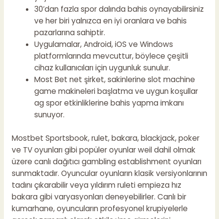
30’dan fazla spor dalında bahis oynayabilirsiniz
ve her biri yalnızca en iyi oranlara ve bahis
pazarlarına sahiptir.
Uygulamalar, Android, iOS ve Windows
platformlarında mevcuttur, böylece çeşitli
cihaz kullanıcıları için uygunluk sunulur.
Most Bet net şirket, sakinlerine slot machine
game makineleri başlatma ve uygun koşullar
ag spor etkinliklerine bahis yapma imkanı
sunuyor.
Mostbet Sportsbook, rulet, bakara, blackjack, poker
ve TV oyunları gibi popüler oyunlar weil dahil olmak
üzere canlı dağıtıcı gambling establishment oyunları
sunmaktadır. Oyuncular oyunların klasik versiyonlarının
tadını çıkarabilir veya yıldırım ruleti empieza hız
bakara gibi varyasyonları deneyebilirler. Canlı bir
kumarhane, oyuncuların profesyonel krupiyelerle