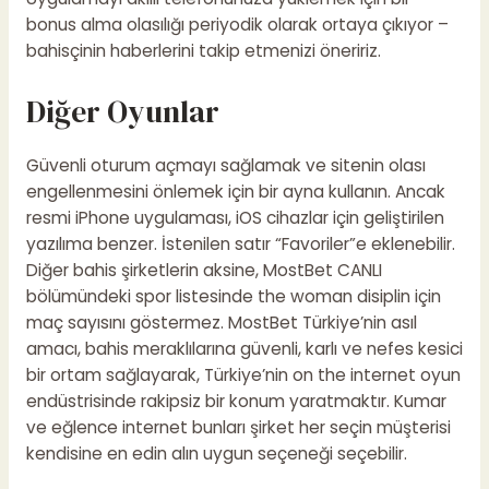
bonus alma olasılığı periyodik olarak ortaya çıkıyor –
bahisçinin haberlerini takip etmenizi öneririz.
Diğer Oyunlar
Güvenli oturum açmayı sağlamak ve sitenin olası
engellenmesini önlemek için bir ayna kullanın. Ancak
resmi iPhone uygulaması, iOS cihazlar için geliştirilen
yazılıma benzer. İstenilen satır “Favoriler”e eklenebilir.
Diğer bahis şirketlerin aksine, MostBet CANLI
bölümündeki spor listesinde the woman disiplin için
maç sayısını göstermez. MostBet Türkiye’nin asıl
amacı, bahis meraklılarına güvenli, karlı ve nefes kesici
bir ortam sağlayarak, Türkiye’nin on the internet oyun
endüstrisinde rakipsiz bir konum yaratmaktır. Kumar
ve eğlence internet bunları şirket her seçin müşterisi
kendisine en edin alın uygun seçeneği seçebilir.