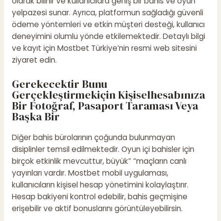
olarak bilinir ve kullanıcılara geniş bir bahis ve oyun
yelpazesi sunar. Ayrıca, platformun sağladığı güvenli
ödeme yöntemleri ve etkin müşteri desteği, kullanıcı
deneyimini olumlu yönde etkilemektedir. Detaylı bilgi
ve kayıt için Mostbet Türkiye’nin resmi web sitesini
ziyaret edin.
Gerekecektir Bunu
Gerçekleştirmekiçin Kişiselhesabınıza
Bir Fotoğraf, Pasaport Taraması Veya
Başka Bir
Diğer bahis bürolarının çoğunda bulunmayan
disiplinler temsil edilmektedir. Oyun içi bahisler için
birçok etkinlik mevcuttur, büyük” “maçların canlı
yayınları vardır. Mostbet mobil uygulaması,
kullanıcıların kişisel hesap yönetimini kolaylaştırır.
Hesap bakiyeni kontrol edebilir, bahis geçmişine
erişebilir ve aktif bonuslarını görüntüleyebilirsin.