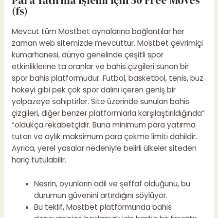
(fs)
Mevcut tüm Mostbet aynalarına bağlantılar her
zaman web sitemizde mevcuttur. Mostbet çevrimiçi
kumarhanesi, dünya genelinde çeşitli spor
etkinliklerine ta oranlar ve bahis çizgileri sunan bir
spor bahis platformudur. Futbol, basketbol, tenis, buz
hokeyi gibi pek çok spor dalını içeren geniş bir
yelpazeye sahiptirler. Site üzerinde sunulan bahis
çizgileri, diğer benzer platformlarla karşılaştırıldığında”
“oldukça rekabetçidir. Buna minimum para yatırma
tutarı ve aylık maksimum para çekme limiti dahildir.
Ayrıca, yerel yasalar nedeniyle belirli ülkeler siteden
hariç tutulabilir.
Nesrin, oyunların adil ve şeffaf olduğunu, bu
durumun güvenini artırdığını söylüyor.
Bu teklif, Mostbet platformunda bahis