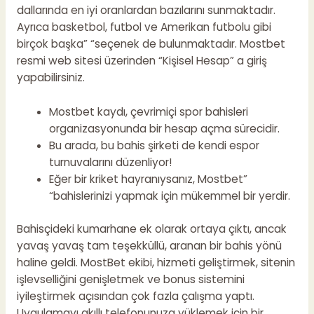
dallarında en iyi oranlardan bazılarını sunmaktadır.
Ayrıca basketbol, futbol ve Amerikan futbolu gibi
birçok başka” “seçenek de bulunmaktadır. Mostbet
resmi web sitesi üzerinden “Kişisel Hesap” a giriş
yapabilirsiniz.
Mostbet kaydı, çevrimiçi spor bahisleri
organizasyonunda bir hesap açma sürecidir.
Bu arada, bu bahis şirketi de kendi espor
turnuvalarını düzenliyor!
Eğer bir kriket hayranıysanız, Mostbet”
“bahislerinizi yapmak için mükemmel bir yerdir.
Bahisçideki kumarhane ek olarak ortaya çıktı, ancak
yavaş yavaş tam teşekküllü, aranan bir bahis yönü
haline geldi. MostBet ekibi, hizmeti geliştirmek, sitenin
işlevselliğini genişletmek ve bonus sistemini
iyileştirmek açısından çok fazla çalışma yaptı.
Uygulamayı akıllı telefonunuza yüklemek için bir