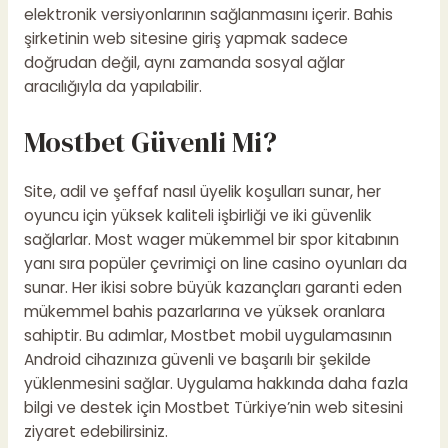
elektronik versiyonlarının sağlanmasını içerir. Bahis
şirketinin web sitesine giriş yapmak sadece
doğrudan değil, aynı zamanda sosyal ağlar
aracılığıyla da yapılabilir.
Mostbet Güvenli Mi?
Site, adil ve şeffaf nasıl üyelik koşulları sunar, her
oyuncu için yüksek kaliteli işbirliği ve iki güvenlik
sağlarlar. Most wager mükemmel bir spor kitabının
yanı sıra popüler çevrimiçi on line casino oyunları da
sunar. Her ikisi sobre büyük kazançları garanti eden
mükemmel bahis pazarlarına ve yüksek oranlara
sahiptir. Bu adımlar, Mostbet mobil uygulamasının
Android cihazınıza güvenli ve başarılı bir şekilde
yüklenmesini sağlar. Uygulama hakkında daha fazla
bilgi ve destek için Mostbet Türkiye’nin web sitesini
ziyaret edebilirsiniz.