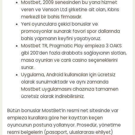
Mostbet, 2009 senesinden bu yana hizmet
veren ve Venson Ltd şirketine ait olan, Kıbrıs
merkezli bir bahis firmasıdır.
Yeni oyunculara çekici bonuslar ve
promosyonlar sunarak favori spor dallarında
bahis yapmanın keyfini yaşatıyoruz.
Mostbet TR, Pragmatic Play empieza 3 OAKS
gibi 200’den fazla drabbats sağlayıcının slotları,
masa oyunları ve canlı casino seçeneklerini
sunar.
Uygulama, Android kullanıcıları için ücretsiz
olarak sunulmaktadır ve aynı zamanda
Mostbet uygulamasını cihazınıza tamamen
ücretsiz olarak indirebilirsiniz.
Bütün bonuslar MostBet’in resmi net sitesinde var
empieza kurallara göre her kayıttan keçen
oyuncunun postuna yollanıyor. Prosedür, yönetime
resmi belgelerin (pasaport, uluslararası ehliyet)