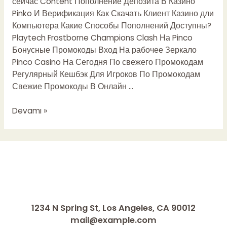
сейчас Content Пополнение Депозита В Казино
Реальные
Pinko И Верификация Как Скачать Клиент Казино дли
Деньги
Компьютера Какие Способы Пополнений Доступны?
а
Playtech Frostborne Champions Clash На Pinco
2025
Бонусные Промокоды Вход На рабочее Зеркало
Году
Pinco Casino На Сегодня По свежего Промокодам
Регулярный Кешбэк Для Игроков По Промокодам
Свежие Промокоды В Онлайн …
Devamı »
1234 N Spring St, Los Angeles, CA 90012
mail@example.com