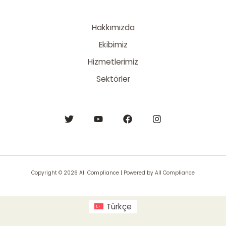
Hakkımızda
Ekibimiz
Hizmetlerimiz
Sektörler
Copyright © 2026 All Compliance | Powered by All Compliance
Türkçe