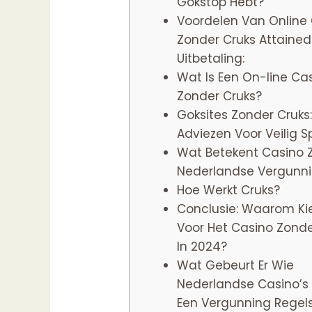
Gokstop Hebt?
Voordelen Van Online
Zonder Cruks Attained
Uitbetaling:
Wat Is Een On-line Ca
Zonder Cruks?
Goksites Zonder Cruks
Adviezen Voor Veilig S
Wat Betekent Casino 
Nederlandse Vergunn
Hoe Werkt Cruks?
Conclusie: Waarom Ki
Voor Het Casino Zonde
In 2024?
Wat Gebeurt Er Wie
Nederlandse Casino’s F
Een Vergunning Regels