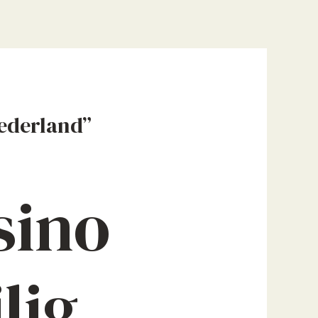
Nederland”
sino
lig