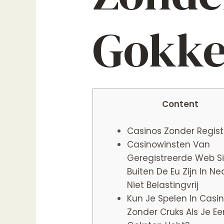
Gokke
Content
Casinos Zonder Regist
Casinowinsten Van
Geregistreerde Web Si
Buiten De Eu Zijn In N
Niet Belastingvrij
Kun Je Spelen In Casin
Zonder Cruks Als Je Ee