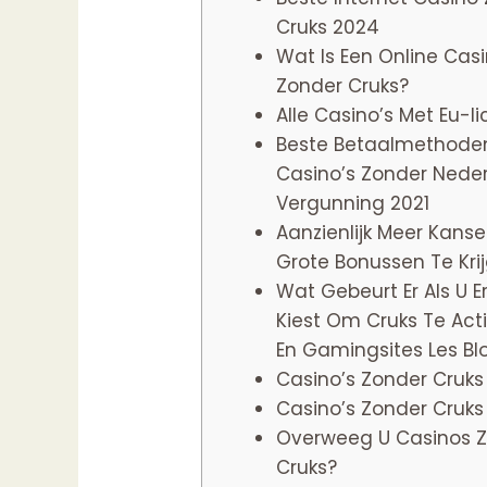
Cruks 2024
Wat Is Een Online Cas
Zonder Cruks?
Alle Casino’s Met Eu-li
Beste Betaalmethoden
Casino’s Zonder Nede
Vergunning 2021
Aanzienlijk Meer Kan
Grote Bonussen Te Kri
Wat Gebeurt Er Als U E
Kiest Om Cruks Te Act
En Gamingsites Les Bl
Casino’s Zonder Cruks
Casino’s Zonder Cruks
Overweeg U Casinos 
Cruks?