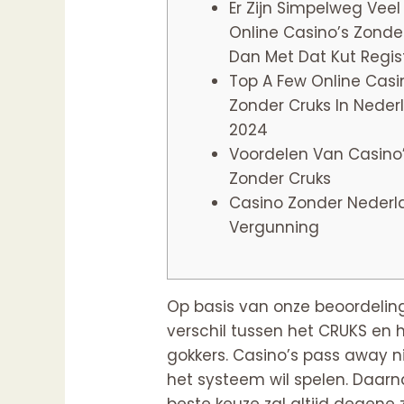
Er Zijn Simpelweg Veel
Online Casino’s Zonder
Dan Met Dat Kut Regis
Top A Few Online Casi
Zonder Cruks In Neder
2024
Voordelen Van Casino
Zonder Cruks
Casino Zonder Nederl
Vergunning
Op basis van onze beoordelinge
verschil tussen het CRUKS en 
gokkers. Casino’s pass away 
het systeem wil spelen. Daarn
beste keuze zal altijd degene