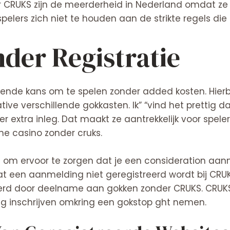
 CRUKS zijn de meerderheid in Nederland omdat ze a
pelers zich niet te houden aan de strikte regels die 
der Registratie
ende kans om te spelen zonder added kosten. Hierbij
tive verschillende gokkasten. Ik” “vind het prettig d
 extra inleg. Dat maakt ze aantrekkelijk voor spele
ine casino zonder cruks
.
in om ervoor te zorgen dat je een consideration aan
t een aanmelding niet geregistreerd wordt bij CRUKS
derd door deelname aan gokken zonder CRUKS. CRUKS
lig inschrijven omkring een gokstop ght nemen.