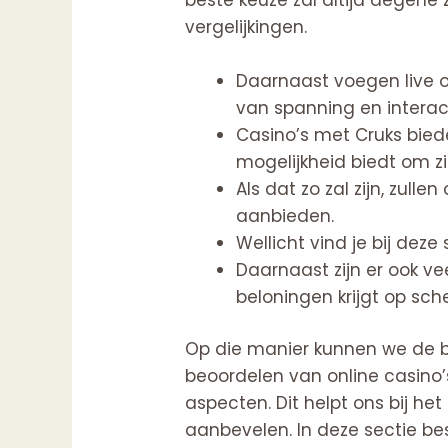
vergelijkingen.
Daarnaast voegen live 
van spanning en interact
Casino’s met Cruks bied
mogelijkheid biedt om zi
Als dat zo zal zijn, zul
aanbieden.
Wellicht vind je bij dez
Daarnaast zijn er ook ve
beloningen krijgt op sch
Op die manier kunnen we de be
beoordelen van online casino
aspecten. Dit helpt ons bij he
aanbevelen. In deze sectie b