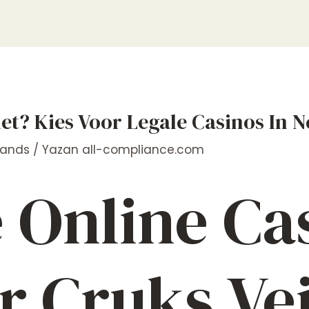
et? Kies Voor Legale Casinos In 
lands
/ Yazan
all-compliance.com
 Online Ca
 Cruks Vei