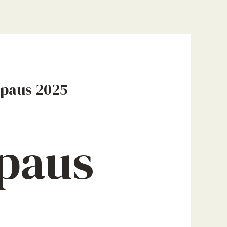
lpaus 2025
lpaus
u