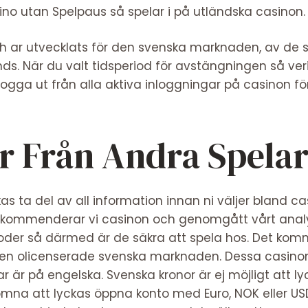
ino utan Spelpaus så spelar i på utländska casinon.
ch ar utvecklats för den svenska marknaden, av de 
s. När du valt tidsperiod för avstängningen så ver
ogga ut från alla aktiva inloggningar på casinon fö
r Från Andra Spela
ckas ta del av all information innan ni väljer bland 
 rekommenderar vi casinon och genomgått vårt anal
der så därmed är de säkra att spela hos. Det komm
 den olicenserade svenska marknaden. Dessa casinon
 är på engelska. Svenska kronor är ej möjligt att 
na att lyckas öppna konto med Euro, NOK eller USD. 