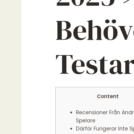
Behöv
Testa
Content
Recensioner Från And
Spelare
Därför Fungerar Inte 