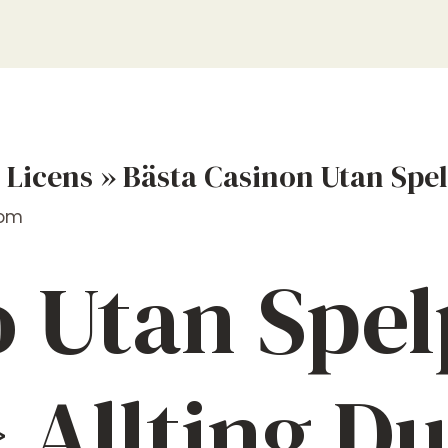
 Licens » Bästa Casinon Utan Spe
com
o Utan Spe
 Allting D