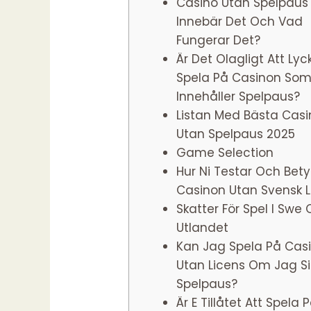
Casino Utan Spelpaus
Innebär Det Och Vad
Fungerar Det?
Är Det Olagligt Att Lyc
Spela På Casinon Som
Innehåller Spelpaus?
Listan Med Bästa Cas
Utan Spelpaus 2025
Game Selection
Hur Ni Testar Och Bet
Casinon Utan Svensk L
Skatter För Spel I Swe
Utlandet
Kan Jag Spela På Cas
Utan Licens Om Jag Si
Spelpaus?
Är E Tillåtet Att Spela 