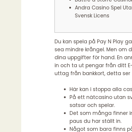
Andra Casino Spel Ut
Svensk Licens
Du kan spela på Pay N Play g
sea mindre krångel. Men om du 
dina uppgifter för hand. En a
in och ta ut pengar från ditt E
uttag från bankkort, detta ser
Här kan i stoppa alla ca
På ett nätcasino utan s
satsar och spelar.
Det som många finner ir
paus du har ställt in.
Något som bara finns på