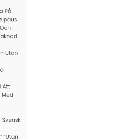
ta På
pelpaus
 Och
saknad
on Utan
na
 Att
n Med
å
v Svensk
” “Utan