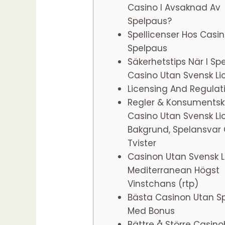
Casino I Avsaknad Av
Spelpaus?
Spellicenser Hos Casi
Spelpaus
Säkerhetstips När I Sp
Casino Utan Svensk Li
Licensing And Regulat
Regler & Konsuments
Casino Utan Svensk Li
Bakgrund, Spelansvar
Tvister
Casinon Utan Svensk L
Mediterranean Högst
Vinstchans (rtp)
Bästa Casinon Utan S
Med Bonus
Bättre å Större Casin