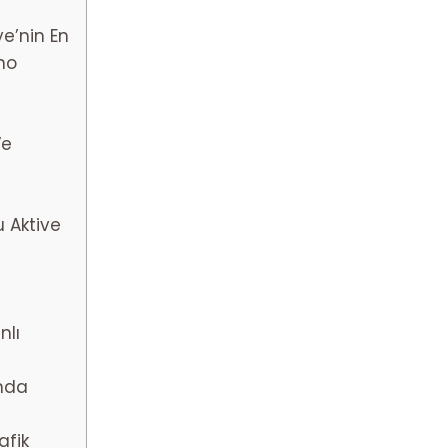
ye’nin En
no
Ve
 Aktive
nlı
ında
afik