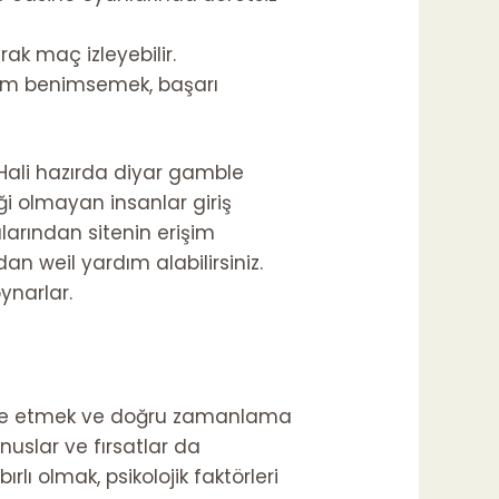
rak maç izleyebilir.
laşım benimsemek, başarı
 Hali hazırda diyar gamble
iği olmayan insanlar giriş
ılarından sitenin erişim
an weil yardım alabilirsiniz.
ynarlar.
imize etmek ve doğru zamanlama
nuslar ve fırsatlar da
lı olmak, psikolojik faktörleri