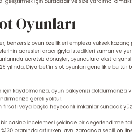
izi geliştirmek için buradadır ve size yardımcı olmak
lot Oyunları
kler, benzersiz oyun özellikleri empieza yüksek kazanç 
lerinin adresleri aracılığıyla istedikleri zaman ve ye
oyunlarında ücretsiz dönüşler, oyunculara ekstra şans
5 yılında, Diyarbet’in slot oyunları genellikle bu tür b
çin kaydolmanıza, oyun bakiyenizi doldurmanıza ve
indirmenize gerek yoktur.
un fırsatı veya başka heyecanlı imkanlar sunacak yüz
ir casino incelemesi şeklinde bir değerlendirme tak
zi %130 oranında artırırken, aynı zamanda seçili on li