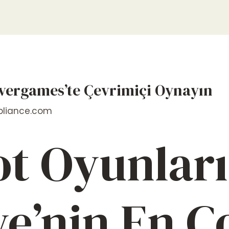
vergames’te Çevrimiçi Oynayın ️
pliance.com
ot Oyunları
ye’nin En Ç