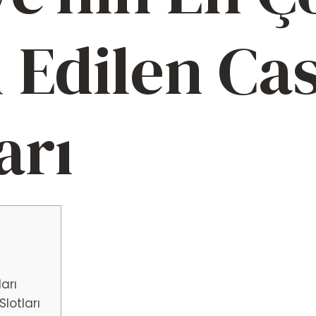
 Edilen Ca
arı
ları
lotları