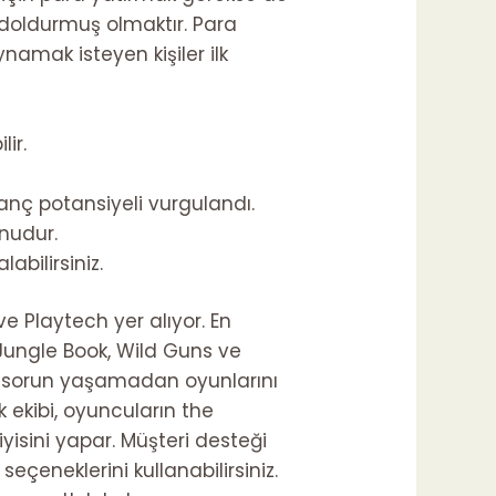
nı doldurmuş olmaktır. Para
ynamak isteyen kişiler ilk
ir.
anç potansiyeli vurgulandı.
nudur.
bilirsiniz.
e Playtech yer alıyor. En
Jungle Book, Wild Guns ve
 bir sorun yaşamadan oyunlarını
k ekibi, oyuncuların the
yisini yapar. Müşteri desteği
çeneklerini kullanabilirsiniz.