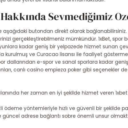
 Hakkında Sevmediğimiz Oze
e aşağıdaki butondan direkt olarak bağlanabilirsiniz.
lerinizi gerçekleştirebilmeniz mümkündür. 1xBet, spor 
oyunlara kadar geniş bir yelpazede hizmet sunan çevr
da kurulmuş ve Curacao lisansı ile faaliyet göstermekt
spor dallarından e-spor ve sanal sporlara kadar geni
nları, canlı casino empieza poker gibi seçenekler de ü
alanında her zaman en iyi şekilde hizmet veren 1xbet
şitli ödeme yöntemleriyle hızlı ve güvenli bir şekilde 
nde güncel adrese bağlantı sobre önemli unsur olmakt