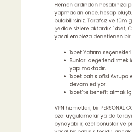
Hemen ardından hesabınıza para 
yapmadan önce, hesap oluşturd
bulabilirsiniz. Tarafsız ve tüm 
şekilde sizlere aktardık. 1xbe
yasal empieza denetlenen bir 
1xbet Yatırım seçeneklerin
Bunları değerlendirmek i
yapılmaktadır.
1xbet bahis ofisi Avrupa
devam ediyor.
1xbet’te benefit almak i
VPN hizmetleri, bir PERSONAL 
özel uygulamalar ya da tarayıc
oynayabilir, özel bonuslar ve pr
yasal bir bahis sitesidir, anca