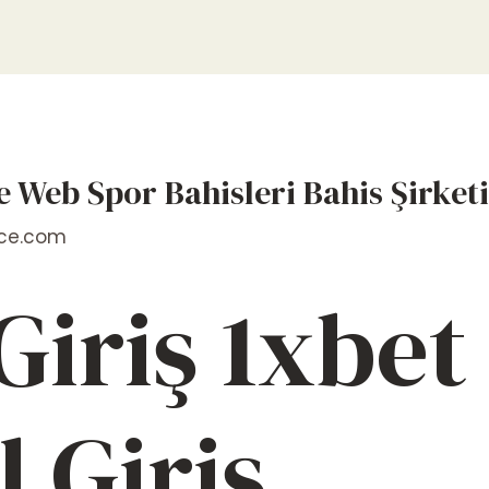
e Web Spor Bahisleri Bahis Şirket
nce.com
Giriş 1xbet
 Giriş