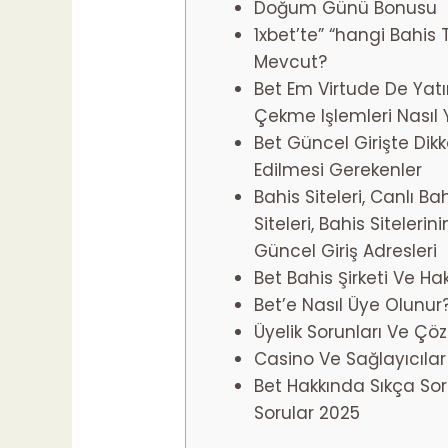
Doğum Günü Bonusu
1xbet’te” “hangi Bahis T
Mevcut?
Bet Em Virtude De Yat
Çekme Işlemleri Nasıl Y
Bet Güncel Girişte Dik
Edilmesi Gerekenler
Bahis Siteleri, Canlı Ba
Siteleri, Bahis Sitelerin
Güncel Giriş Adresleri
Bet Bahis Şirketi Ve Ha
Bet’e Nasıl Üye Olunur
Üyelik Sorunları Ve Çö
Casino Ve Sağlayıcılar
Bet Hakkında Sıkça So
Sorular 2025