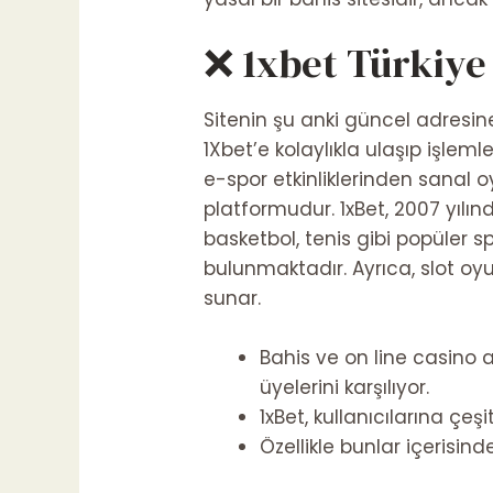
❌ 1xbet Türkiye
Sitenin şu anki güncel adresin
1Xbet’e kolaylıkla ulaşıp işlem
e-spor etkinliklerinden sanal 
platformudur. 1xBet, 2007 yılın
basketbol, tenis gibi popüler 
bulunmaktadır. Ayrıca, slot oyu
sunar.
Bahis ve on line casino 
üyelerini karşılıyor.
1xBet, kullanıcılarına çe
Özellikle bunlar içerisi