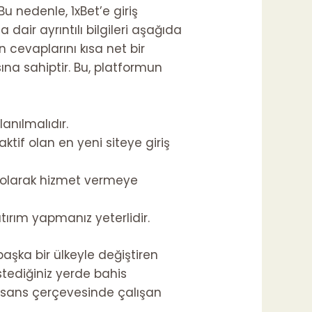
Bu nedenle, 1xBet’e giriş
ir ayrıntılı bilgileri aşağıda
ın cevaplarını kısa net bir
ına sahiptir. Bu, platformun
lanılmalıdır.
tif olan en yeni siteye giriş
up olarak hizmet vermeye
tırım yapmanız yeterlidir.
şka bir ülkeyle değiştiren
stediğiniz yerde bahis
r lisans çerçevesinde çalışan