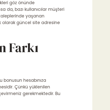
skleri göz önünde
a da, bazı kullanıcılar müşteri
m taleplerinde yaşanan
k olarak güncel site adresine
en Farkı
 Bu bonusun hesabınıza
sidir. Çünkü yüklenilen
 çevirmeniz gerekmektedir. Bu