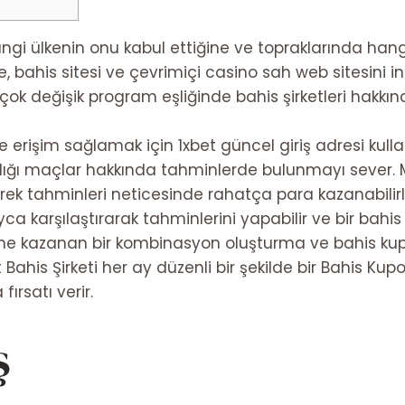
 hangi ülkenin onu kabul ettiğine ve topraklarında hang
, bahis sitesi ve çevrimiçi casino sah web sitesini in
irçok değişik program eşliğinde bahis şirketleri hakk
t’e erişim sağlamak için 1xbet güncel giriş adresi kul
ğı maçlar hakkında tahminlerde bulunmayı sever. Müşt
irerek tahminleri neticesinde rahatça para kazanabilirler.
ayca karşılaştırarak tahminlerini yapabilir ve bir bahis 
erine kazanan bir kombinasyon oluşturma ve bahis kup
 Bahis Şirketi her ay düzenli bir şekilde bir Bahis K
rsatı verir.
ş