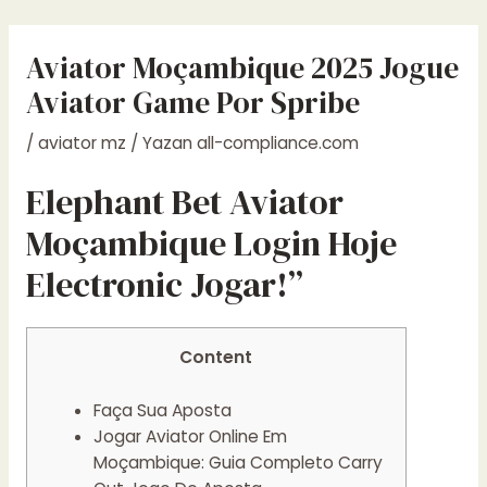
İçeriğe
Yazı
atla
gezinmesi
Aviator Moçambique 2025 Jogue
Aviator Game Por Spribe
/
aviator mz
/ Yazan
all-compliance.com
Elephant Bet Aviator
Moçambique Login Hoje
Electronic Jogar!”
Content
Faça Sua Aposta
Jogar Aviator Online Em
Moçambique: Guia Completo Carry