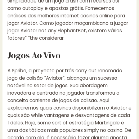
simplicidade de um jogo crash com recursos asi
como autoplay e apostas grátis. Fornecemos
análises dos melhores internet casinos online para
jogar Aviator. Como jogador moçambicano a juzgar
jogar Aviator not any ElephantBet, existem vários
fatores” “the considerar.
Jogos Ao Vivo
A Spribe, a proyecto por trás carry out renomado
jogo de colisão “Aviator”, alcançou um sucesso
notável no setor de jogos. Sua abordagem
inovadora e centrada no jogador transformou o
conceito corriente de jogos de colisão. Aqui
explicaremos quais casinos disponibilizam o Aviator e
quais são while vantagens e desvantagens de cada
1 deles. Hoje, some sort of estratégia Martingale é
uma das táticas mais populares simply no casino. De
acordo com ela, é necessário fazer alguma aposta