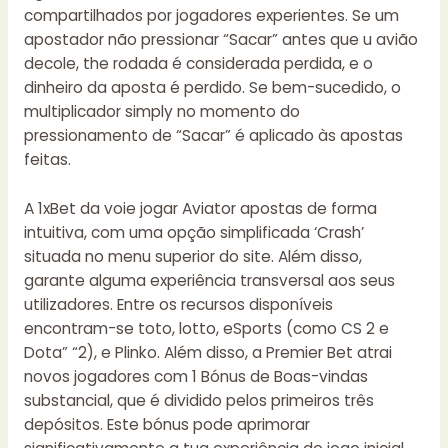
compartilhados por jogadores experientes. Se um
apostador não pressionar “Sacar” antes que u avião
decole, the rodada é considerada perdida, e o
dinheiro da aposta é perdido. Se bem-sucedido, o
multiplicador simply no momento do
pressionamento de “Sacar” é aplicado às apostas
feitas.
A 1xBet da voie jogar Aviator apostas de forma
intuitiva, com uma opção simplificada ‘Crash’
situada no menu superior do site. Além disso,
garante alguma experiência transversal aos seus
utilizadores. Entre os recursos disponíveis
encontram-se toto, lotto, eSports (como CS 2 e
Dota” “2), e Plinko. Além disso, a Premier Bet atrai
novos jogadores com 1 Bónus de Boas-vindas
substancial, que é dividido pelos primeiros três
depósitos. Este bónus pode aprimorar