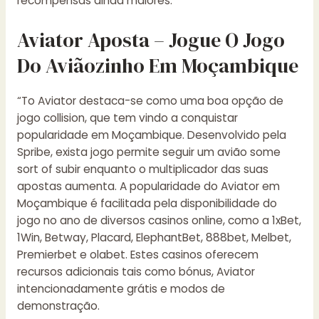
recompensas ainda maiores.
Aviator Aposta – Jogue O Jogo
Do Aviãozinho Em Moçambique
“To Aviator destaca-se como uma boa opção de
jogo collision, que tem vindo a conquistar
popularidade em Moçambique. Desenvolvido pela
Spribe, exista jogo permite seguir um avião some
sort of subir enquanto o multiplicador das suas
apostas aumenta. A popularidade do Aviator em
Moçambique é facilitada pela disponibilidade do
jogo no ano de diversos casinos online, como a 1xBet,
1Win, Betway, Placard, ElephantBet, 888bet, Melbet,
Premierbet e olabet. Estes casinos oferecem
recursos adicionais tais como bónus, Aviator
intencionadamente grátis e modos de
demonstração.