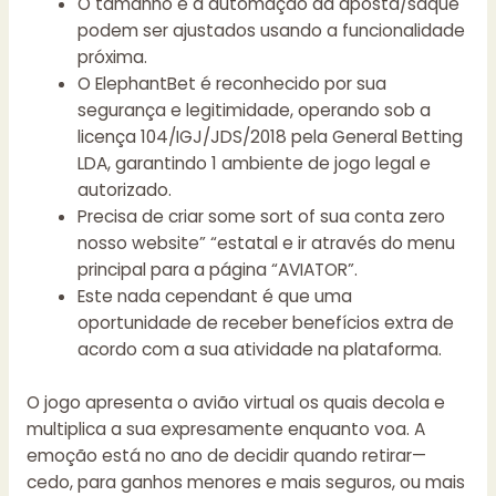
O tamanho e a automação da aposta/saque
podem ser ajustados usando a funcionalidade
próxima.
O ElephantBet é reconhecido por sua
segurança e legitimidade, operando sob a
licença 104/IGJ/JDS/2018 pela General Betting
LDA, garantindo 1 ambiente de jogo legal e
autorizado​​.
Precisa de criar some sort of sua conta zero
nosso website” “estatal e ir através do menu
principal para a página “AVIATOR”.
Este nada cependant é que uma
oportunidade de receber benefícios extra de
acordo com a sua atividade na plataforma.
O jogo apresenta o avião virtual os quais decola e
multiplica a sua expresamente enquanto voa. A
emoção está no ano de decidir quando retirar—
cedo, para ganhos menores e mais seguros, ou mais