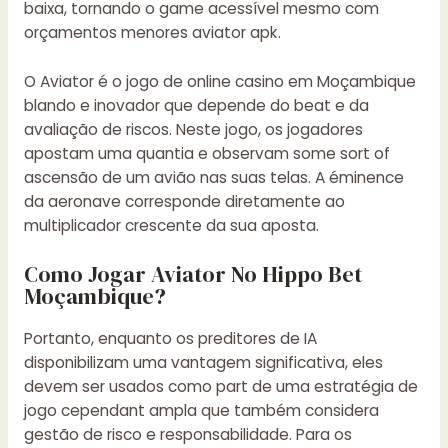
baixa, tornando o game acessível mesmo com
orçamentos menores
aviator apk
.
O Aviator é o jogo de online casino em Moçambique
blando e inovador que depende do beat e da
avaliação de riscos. Neste jogo, os jogadores
apostam uma quantia e observam some sort of
ascensão de um avião nas suas telas. A éminence
da aeronave corresponde diretamente ao
multiplicador crescente da sua aposta.
Como Jogar Aviator No Hippo Bet
Moçambique?
Portanto, enquanto os preditores de IA
disponibilizam uma vantagem significativa, eles
devem ser usados como part de uma estratégia de
jogo cependant ampla que também considera
gestão de risco e responsabilidade. Para os