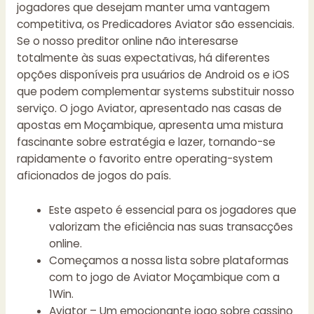
jogadores que desejam manter uma vantagem
competitiva, os Predicadores Aviator são essenciais.
Se o nosso preditor online não interesarse
totalmente às suas expectativas, há diferentes
opções disponíveis pra usuários de Android os e iOS
que podem complementar systems substituir nosso
serviço. O jogo Aviator, apresentado nas casas de
apostas em Moçambique, apresenta uma mistura
fascinante sobre estratégia e lazer, tornando-se
rapidamente o favorito entre operating-system
aficionados de jogos do país.
Este aspeto é essencial para os jogadores que
valorizam the eficiência nas suas transacções
online.
Começamos a nossa lista sobre plataformas
com to jogo de Aviator Moçambique com a
1Win.
Aviator – Um emocionante jogo sobre cassino