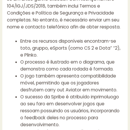
104/IGJ/JDS/2018, também inclui Termos e
Condições e Política de Segurança e Privacidade
completas. No entanto, é necessário enviar um seu
nome e contacto telefónico afin de obter resposta.
Entre os recursos disponíveis encontram-se
toto, gruppo, eSports (como CS 2 e Dota” “2),
e Plinko.
O processo é ilustrado em o diagrama, que
demonstra como cada rodada é formada.
O jogo também apresenta compatibilidade
móvel, permitindo que os jogadores
desfrutem carry out Aviator em movimento​​.
O sucesso da Spribe é atribuído inprimoluogo
ao seu faro em desenvolver jogos que
ressoam possuindo os usuários, incorporando
o feedback deles no processo para
desenvolvimento.