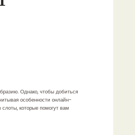
бразию. Однако, чтобы добиться
учитывая особенности онлайн-
 слоты, которые помогут вам