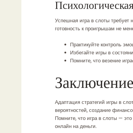
Психологическая
Успешная игра в слоты требует н
готовность к проигрышам не мен
Практикуйте контроль эмо
Избегайте игры в состоян
Помните, что везение игра
Заключени
Адаптация стратегий игры в сло
вероятностей, создание финансо
Помните, что игра в слоты — это
онлайн на деньги
.