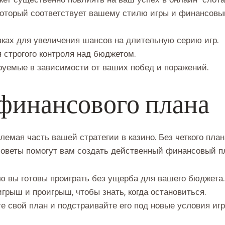
 который соответствует вашему стилю игры и финансов
ках для увеличения шансов на длительную серию игр.
 строгого контроля над бюджетом.
руемые в зависимости от ваших побед и поражений.
 финансового плана
емая часть вашей стратегии в казино. Без четкого план
советы помогут вам создать действенный финансовый п
ю вы готовы проиграть без ущерба для вашего бюджета.
грыш и проигрыш, чтобы знать, когда остановиться.
е свой план и подстраивайте его под новые условия игр