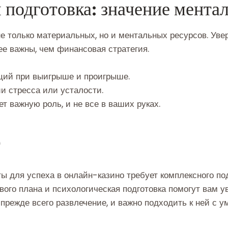
 подготовка: значение ментал
е только материальных, но и ментальных ресурсов. Уве
ее важны, чем финансовая стратегия.
ций при выигрыше и проигрыше.
ии стресса или усталости.
ет важную роль, и не все в ваших руках.
е
ты для успеха в онлайн-казино требует комплексного п
вого плана и психологическая подготовка помогут вам у
 прежде всего развлечение, и важно подходить к ней с 