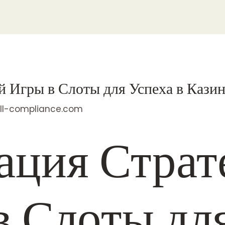
й Игры в Слоты для Успеха в Кази
ll-compliance.com
ация Страт
в Слоты дл