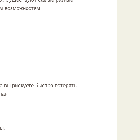
ым возможностям.
а вы рискуете быстро потерять
лан:
ы.