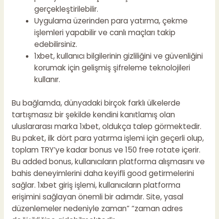
gerçekleştirilebilir.
Uygulama üzerinden para yatırma, çekme
işlemleri yapabilir ve canlı maçları takip
edebilirsiniz.
1xbet, kullanıcı bilgilerinin gizliliğini ve güvenliğini
korumak için gelişmiş şifreleme teknolojileri
kullanır.
Bu bağlamda, dünyadaki birçok farklı ülkelerde
tartışmasız bir şekilde kendini kanıtlamış olan
uluslararası marka 1xbet, oldukça talep görmektedir.
Bu paket, ilk dört para yatırma işlemi için geçerli olup,
toplam TRY’ye kadar bonus ve 150 free rotate içerir.
Bu added bonus, kullanıcıların platforma alışmasını ve
bahis deneyimlerini daha keyifli good getirmelerini
sağlar. 1xbet giriş işlemi, kullanıcıların platforma
erişimini sağlayan önemli bir adımdır. Site, yasal
düzenlemeler nedeniyle zaman” “zaman adres