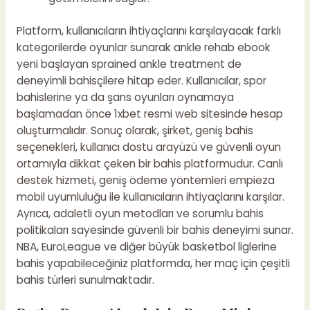
Platform, kullanıcıların ihtiyaçlarını karşılayacak farklı
kategorilerde oyunlar sunarak ankle rehab ebook
yeni başlayan sprained ankle treatment de
deneyimli bahisçilere hitap eder. Kullanıcılar, spor
bahislerine ya da şans oyunları oynamaya
başlamadan önce 1xbet resmi web sitesinde hesap
oluşturmalıdır. Sonuç olarak, şirket, geniş bahis
seçenekleri, kullanıcı dostu arayüzü ve güvenli oyun
ortamıyla dikkat çeken bir bahis platformudur. Canlı
destek hizmeti, geniş ödeme yöntemleri empieza
mobil uyumluluğu ile kullanıcıların ihtiyaçlarını karşılar.
Ayrıca, adaletli oyun metodları ve sorumlu bahis
politikaları sayesinde güvenli bir bahis deneyimi sunar.
NBA, EuroLeague ve diğer büyük basketbol liglerine
bahis yapabileceğiniz platformda, her maç için çeşitli
bahis türleri sunulmaktadır.