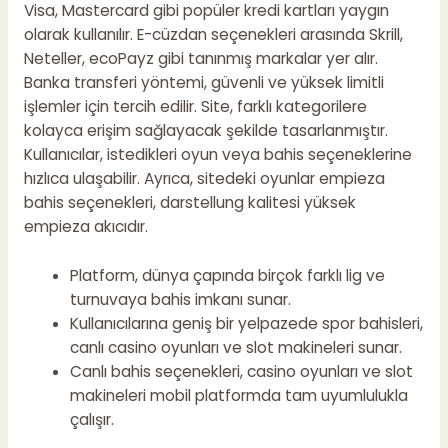
Visa, Mastercard gibi popüler kredi kartları yaygın
olarak kullanılır. E-cüzdan seçenekleri arasında Skrill,
Neteller, ecoPayz gibi tanınmış markalar yer alır.
Banka transferi yöntemi, güvenli ve yüksek limitli
işlemler için tercih edilir. Site, farklı kategorilere
kolayca erişim sağlayacak şekilde tasarlanmıştır.
Kullanıcılar, istedikleri oyun veya bahis seçeneklerine
hızlıca ulaşabilir. Ayrıca, sitedeki oyunlar empieza
bahis seçenekleri, darstellung kalitesi yüksek
empieza akıcıdır.
Platform, dünya çapında birçok farklı lig ve
turnuvaya bahis imkanı sunar.
Kullanıcılarına geniş bir yelpazede spor bahisleri,
canlı casino oyunları ve slot makineleri sunar.
Canlı bahis seçenekleri, casino oyunları ve slot
makineleri mobil platformda tam uyumlulukla
çalışır.