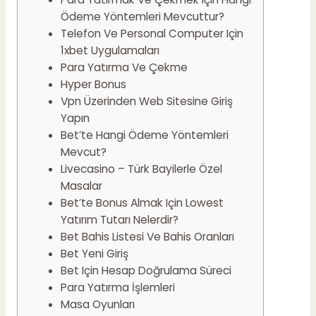
Ödeme Yöntemleri Mevcuttur?
Telefon Ve Personal Computer Için
1xbet Uygulamaları
Para Yatırma Ve Çekme
Hyper Bonus
Vpn Üzerinden Web Sitesine Giriş
Yapın
Bet’te Hangi Ödeme Yöntemleri
Mevcut?
Livecasino – Türk Bayilerle Özel
Masalar
Bet’te Bonus Almak Için Lowest
Yatırım Tutarı Nelerdir?
Bet Bahis Listesi Ve Bahis Oranları
Bet Yeni Giriş
Bet Için Hesap Doğrulama Süreci
Para Yatırma İşlemleri
Masa Oyunları