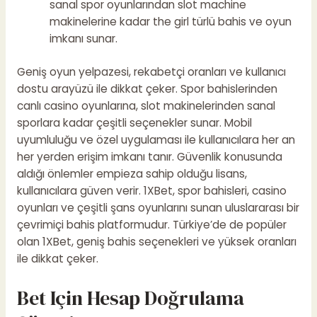
sanal spor oyunlarından slot machine
makinelerine kadar the girl türlü bahis ve oyun
imkanı sunar.
Geniş oyun yelpazesi, rekabetçi oranları ve kullanıcı
dostu arayüzü ile dikkat çeker. Spor bahislerinden
canlı casino oyunlarına, slot makinelerinden sanal
sporlara kadar çeşitli seçenekler sunar. Mobil
uyumluluğu ve özel uygulaması ile kullanıcılara her an
her yerden erişim imkanı tanır. Güvenlik konusunda
aldığı önlemler empieza sahip olduğu lisans,
kullanıcılara güven verir. 1XBet, spor bahisleri, casino
oyunları ve çeşitli şans oyunlarını sunan uluslararası bir
çevrimiçi bahis platformudur. Türkiye’de de popüler
olan 1XBet, geniş bahis seçenekleri ve yüksek oranları
ile dikkat çeker.
Bet Için Hesap Doğrulama