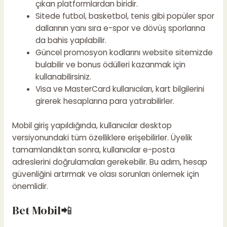
çıkan platformlardan biridir.
Sitede futbol, basketbol, tenis gibi popüler spor
dallarının yanı sıra e-spor ve dövüş sporlarına
da bahis yapılabilir.
Güncel promosyon kodlarını website sitemizde
bulabilir ve bonus ödülleri kazanmak için
kullanabilirsiniz.
Visa ve MasterCard kullanıcıları, kart bilgilerini
girerek hesaplarına para yatırabilirler.
Mobil giriş yapıldığında, kullanıcılar desktop
versiyonundaki tüm özelliklere erişebilirler. Üyelik
tamamlandıktan sonra, kullanıcılar e-posta
adreslerini doğrulamaları gerekebilir. Bu adım, hesap
güvenliğini artırmak ve olası sorunları önlemek için
önemlidir.
Bet Mobil📲