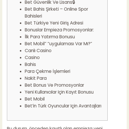
Bet Güvenlik Ve Lisans🔒
Bet Bahis Şirketi – Online Spor
Bahisleri
Bet Türkiye Yeni Giriş Adresi
Bonuslar Empieza Promosyonlar:
İlk Para Yatırma Bonusu
Bet Mobil” “uygulaması Var Mı?”
Canlı Casino
Casino
Bahis
Para Çekme İşlemleri
Nakit Para
Bet Bonus Ve Promosyonlar
Yeni Kullanıcılar Için Kayıt Bonusu
Bet Mobil
Bet’in Türk Oyuncular Için Avantajları
Bu durum, önceden kayıtlı olan empieza yeni