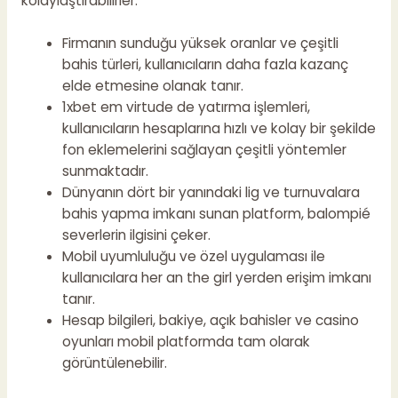
kolaylaştırabilirler.
Firmanın sunduğu yüksek oranlar ve çeşitli
bahis türleri, kullanıcıların daha fazla kazanç
elde etmesine olanak tanır.
1xbet em virtude de yatırma işlemleri,
kullanıcıların hesaplarına hızlı ve kolay bir şekilde
fon eklemelerini sağlayan çeşitli yöntemler
sunmaktadır.
Dünyanın dört bir yanındaki lig ve turnuvalara
bahis yapma imkanı sunan platform, balompié
severlerin ilgisini çeker.
Mobil uyumluluğu ve özel uygulaması ile
kullanıcılara her an the girl yerden erişim imkanı
tanır.
Hesap bilgileri, bakiye, açık bahisler ve casino
oyunları mobil platformda tam olarak
görüntülenebilir.