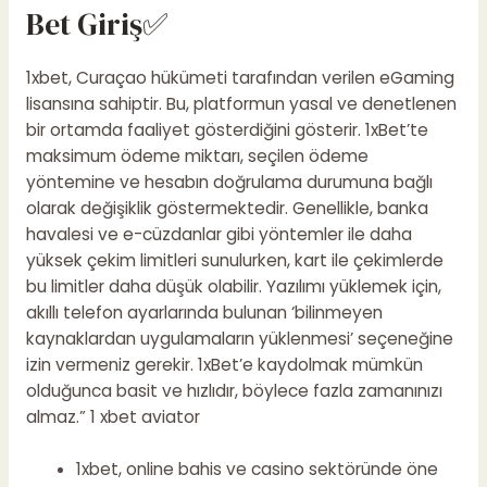
Bet Giriş✅
1xbet, Curaçao hükümeti tarafından verilen eGaming
lisansına sahiptir. Bu, platformun yasal ve denetlenen
bir ortamda faaliyet gösterdiğini gösterir. 1xBet’te
maksimum ödeme miktarı, seçilen ödeme
yöntemine ve hesabın doğrulama durumuna bağlı
olarak değişiklik göstermektedir. Genellikle, banka
havalesi ve e-cüzdanlar gibi yöntemler ile daha
yüksek çekim limitleri sunulurken, kart ile çekimlerde
bu limitler daha düşük olabilir. Yazılımı yüklemek için,
akıllı telefon ayarlarında bulunan ‘bilinmeyen
kaynaklardan uygulamaların yüklenmesi’ seçeneğine
izin vermeniz gerekir. 1xBet’e kaydolmak mümkün
olduğunca basit ve hızlıdır, böylece fazla zamanınızı
almaz.”
1 xbet aviator
1xbet, online bahis ve casino sektöründe öne