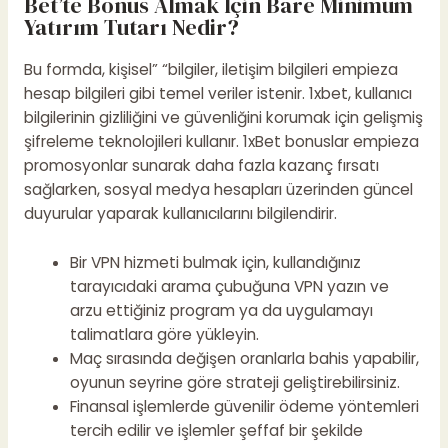
Bet’te Bonus Almak Için Bare Minimum
Yatırım Tutarı Nedir?
Bu formda, kişisel” “bilgiler, iletişim bilgileri empieza
hesap bilgileri gibi temel veriler istenir. 1xbet, kullanıcı
bilgilerinin gizliliğini ve güvenliğini korumak için gelişmiş
şifreleme teknolojileri kullanır. 1xBet bonuslar empieza
promosyonlar sunarak daha fazla kazanç fırsatı
sağlarken, sosyal medya hesapları üzerinden güncel
duyurular yaparak kullanıcılarını bilgilendirir.
Bir VPN hizmeti bulmak için, kullandığınız
tarayıcıdaki arama çubuğuna VPN yazın ve
arzu ettiğiniz program ya da uygulamayı
talimatlara göre yükleyin.
Maç sırasında değişen oranlarla bahis yapabilir,
oyunun seyrine göre strateji geliştirebilirsiniz.
Finansal işlemlerde güvenilir ödeme yöntemleri
tercih edilir ve işlemler şeffaf bir şekilde