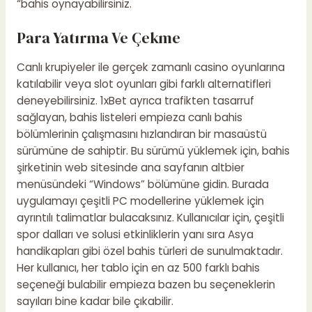
“bahis oynayabilirsiniz.
Para Yatırma Ve Çekme
Canlı krupiyeler ile gerçek zamanlı casino oyunlarına
katılabilir veya slot oyunları gibi farklı alternatifleri
deneyebilirsiniz. 1xBet ayrıca trafikten tasarruf
sağlayan, bahis listeleri empieza canlı bahis
bölümlerinin çalışmasını hızlandıran bir masaüstü
sürümüne de sahiptir. Bu sürümü yüklemek için, bahis
şirketinin web sitesinde ana sayfanın altbier
menüsündeki “Windows” bölümüne gidin. Burada
uygulamayı çeşitli PC modellerine yüklemek için
ayrıntılı talimatlar bulacaksınız. Kullanıcılar için, çeşitli
spor dalları ve solusi etkinliklerin yanı sıra Asya
handikapları gibi özel bahis türleri de sunulmaktadır.
Her kullanıcı, her tablo için en az 500 farklı bahis
seçeneği bulabilir empieza bazen bu seçeneklerin
sayıları bine kadar bile çıkabilir.