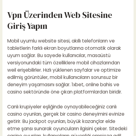
Vpn Üzerinden Web Sitesine
Giriş Yapın
Mobil uyumlu website sitesi, akıllı telefonların ve
tabletlerin farklı ekran boyutlarına otomatik olarak
uyum sağlar. Bu sayede kullanıcılar, masaüstü
versiyonundaki tüm özelliklere mobil cihazlarından
weil erişebilirler. Hızlı yüklenen sayfalar ve optimize
edilmiş görüntüler, mobil kullanıcıların sorunsuz bir
deneyim yaşamasını sağlar. 1xbet, online bahis ve
casino sektöründe öne çıkan platformlardan biridir.
Canlı krupiyeler eşliğinde oynayabileceğiniz canlı
casino oyunları, gerçek bir casino deneyimini evinize
getirir. Bu jackpot oyunları, büyük kazançlar elde
etme şansı sunarak oyuncuların ilgisini çeker. Sitedeki
casino oyunları, kullanıcıların güvenliği empieza adil