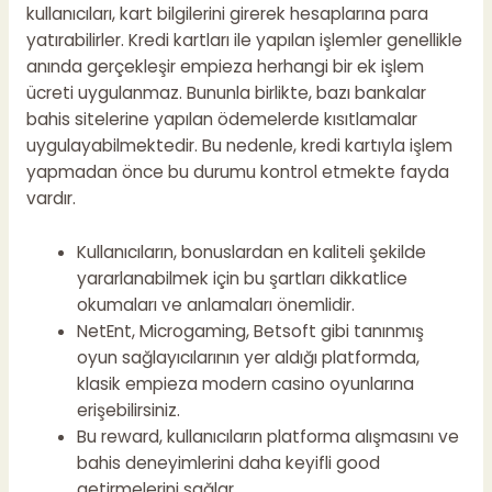
kullanıcıları, kart bilgilerini girerek hesaplarına para
yatırabilirler. Kredi kartları ile yapılan işlemler genellikle
anında gerçekleşir empieza herhangi bir ek işlem
ücreti uygulanmaz. Bununla birlikte, bazı bankalar
bahis sitelerine yapılan ödemelerde kısıtlamalar
uygulayabilmektedir. Bu nedenle, kredi kartıyla işlem
yapmadan önce bu durumu kontrol etmekte fayda
vardır.
Kullanıcıların, bonuslardan en kaliteli şekilde
yararlanabilmek için bu şartları dikkatlice
okumaları ve anlamaları önemlidir.
NetEnt, Microgaming, Betsoft gibi tanınmış
oyun sağlayıcılarının yer aldığı platformda,
klasik empieza modern casino oyunlarına
erişebilirsiniz.
Bu reward, kullanıcıların platforma alışmasını ve
bahis deneyimlerini daha keyifli good
getirmelerini sağlar.