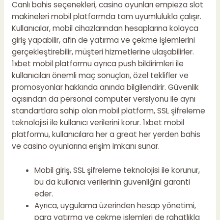
Canlı bahis seçenekleri, casino oyunları empieza slot
makineleri mobil platformda tam uyumlulukla çalışır.
Kullanıcılar, mobil cihazlarından hesaplarına kolayca
giriş yapabilir, afin de yatırma ve çekme işlemlerini
gerçekleştirebilir, müşteri hizmetlerine ulaşabilirler.
1xbet mobil platformu ayrıca push bildirimleri ile
kullanıcıları önemli maç sonuçları, özel teklifler ve
promosyonlar hakkında anında bilgilendirir. Güvenlik
açısından da personal computer versiyonu ile aynı
standartlara sahip olan mobil platform, SSL şifreleme
teknolojisi ile kullanıcı verilerini korur. 1xbet mobil
platformu, kullanıcılara her a great her yerden bahis
ve casino oyunlarına erişim imkanı sunar.
Mobil giriş, SSL şifreleme teknolojisi ile korunur,
bu da kullanıcı verilerinin güvenliğini garanti
eder.
Ayrıca, uygulama üzerinden hesap yönetimi,
para yatırma ve çekme işlemleri de rahatlıkla