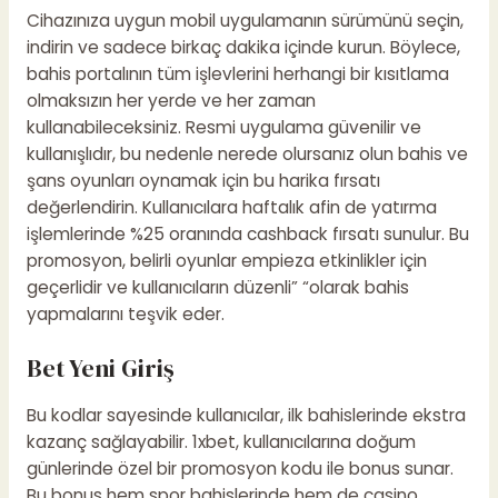
Cihazınıza uygun mobil uygulamanın sürümünü seçin,
indirin ve sadece birkaç dakika içinde kurun. Böylece,
bahis portalının tüm işlevlerini herhangi bir kısıtlama
olmaksızın her yerde ve her zaman
kullanabileceksiniz. Resmi uygulama güvenilir ve
kullanışlıdır, bu nedenle nerede olursanız olun bahis ve
şans oyunları oynamak için bu harika fırsatı
değerlendirin. Kullanıcılara haftalık afin de yatırma
işlemlerinde %25 oranında cashback fırsatı sunulur. Bu
promosyon, belirli oyunlar empieza etkinlikler için
geçerlidir ve kullanıcıların düzenli” “olarak bahis
yapmalarını teşvik eder.
Bet Yeni Giriş
Bu kodlar sayesinde kullanıcılar, ilk bahislerinde ekstra
kazanç sağlayabilir. 1xbet, kullanıcılarına doğum
günlerinde özel bir promosyon kodu ile bonus sunar.
Bu bonus hem spor bahislerinde hem de casino