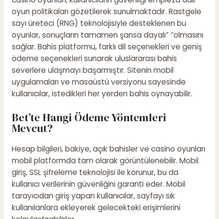
oyun politikaları gözetilerek sunulmaktadır. Rastgele
sayı üreteci (RNG) teknolojisiyle desteklenen bu
oyunlar, sonuçların tamamen şansa dayalı” “olmasını
sağlar. Bahis platformu, farklı dil seçenekleri ve geniş
ödeme seçenekleri sunarak uluslararası bahis
severlere ulaşmayı başarmıştır. Sitenin mobil
uygulamaları ve masaüstü versiyonu sayesinde
kullanıcılar, istedikleri her yerden bahis oynayabilir.
Bet’te Hangi Ödeme Yöntemleri
Mevcut?
Hesap bilgileri, bakiye, açık bahisler ve casino oyunları
mobil platformda tam olarak görüntülenebilir. Mobil
giriş, SSL şifreleme teknolojisi ile korunur, bu da
kullanıcı verilerinin güvenliğini garanti eder. Mobil
tarayıcıdan giriş yapan kullanıcılar, sayfayı sık
kullanılanlara ekleyerek gelecekteki erişimlerini