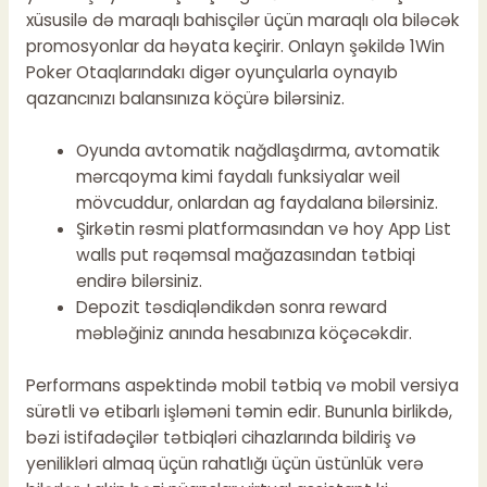
xüsusilə də maraqlı bahisçilər üçün maraqlı ola biləcək
promosyonlar da həyata keçirir. Onlayn şəkildə 1Win
Poker Otaqlarındakı digər oyunçularla oynayıb
qazancınızı balansınıza köçürə bilərsiniz.
Oyunda avtomatik nağdlaşdırma, avtomatik
mərcqoyma kimi faydalı funksiyalar weil
mövcuddur, onlardan ag faydalana bilərsiniz.
Şirkətin rəsmi platformasından və hoy App List
walls put rəqəmsal mağazasından tətbiqi
endirə bilərsiniz.
Depozit təsdiqləndikdən sonra reward
məbləğiniz anında hesabınıza köçəcəkdir.
Performans aspektində mobil tətbiq və mobil versiya
sürətli və etibarlı işləməni təmin edir. Bununla birlikdə,
bəzi istifadəçilər tətbiqləri cihazlarında bildiriş və
yenilikləri almaq üçün rahatlığı üçün üstünlük verə