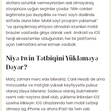
slotlara üstünlük verməyinizdən asılı olmayaraq,
zövqünüzə uyğun seçimlər çoxdur. 1Win coinləri
legitimate jua dəyişdirilə və mərc saytı daxilində
istifadə oluna bilər. Mobil sayt proqram yükləmək”
“və quraşdırmaq ehtiyacı olmadan istənilən mobil
brauzer vasitəsilə girişə olanak verir. Android və iOS
fərqli ekosistemlər olduğundan, hər bir platforma
üçün təlimatlara əməl etmək vacibdir.
Niyə 1win Tətbiqini Yükləməyə
Dəyər?
Matç zamanı mərc edə bilərsiniz, Canlı Hesab de uma
mövcuddur və matçları yüksək keyfiyyətlə pulsuz
olaraq izləyə bilərsiniz. Sadəcə olaraq, bukmekerin
rəsmi veb-saytına daxil olub, yükləmə linkindən iOS
üzərinə klikləyin. IOS cihazlarında 1win mobil tətbiqi
olmasa ag, iPhone və ahora iPad-də 1win veb