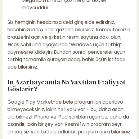
Mega Earn kimi bir çox məşhur növlər
mövcuddur.
Siz həmçinin hesabınıza cəld giriş əldə edirsiniz,
hesabınızı idarə edib qazana bilərsiniz. Kompüterinizin
brauzerini açın və şirkətin rəsmi saytına daxil olun;
Əsas səhifənin aşağısında “Windows üçün tətbiq”
düyməsinə klikləyin; Bundan sonra, pəncərələr üçün
tətbiq tamamilə quraşdırılacaq, bahis üçün istifadə
edə bilərsiniz.
In Azərbaycanda Nə Vaxtdan Fəaliyyət
Göstərir?
Google Play Market-də belə proqramları aperitivo
bilməyəcəksiniz, lakin həll yolu var – bu, daha asan
ola bilməz! IPhone və iPad sahibləri üçün bu, daha da
asandır, lakin bir şey var! Rəsmi 1win proqram xeyr,
ancaq siz veb tətbiqi adlanan proqram qura bilərsiniz.