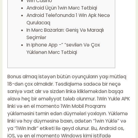
Win Casino
Android Üçün 1win Mərc Tətbiqi
Android Telefonunda 1 Win Apk Necə
Qurulacaq
In Mərc Bazarları: Geniş Və Maraqlı
Seçimlər
In Iphone App -” “sevilən Və Çox
Yüklənən Mərc Tətbiqi
Bonus almaq istəyən bütün oyunçuların yaşı mütləq
18-dən çox olmalıdır. Təsdiqləmə sadəcə bir neçə
saniyə vaxt alır və sizdən linkə klikləməkdən başqa
əlavə heç bir əməliyyat tələb olunmur. 1Win Yukle APK
linki və en el momento 1Win Mobil Proqramı
yükləməsini təmin edən düymələri yoxlayın. Yükləmə
linki və hoy düyməsinə baxın, adətən “1win Yüklə” və
ya “1Win Indir” etiketi ilə qeyd olunur. Bu, Android os,
iOS, və en el momento Windows kimi istifadə