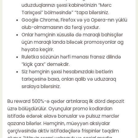
uduzduqlarınızı şəxsi kabinetinizin “Mərc
Tarixçəsi” bölməsində” “tapa bilərsiniz.
Google Chrome, Firefox və ya Opera-nın yüklü
olub-olmamasının da fərqi yoxdur.
Onlar həmçinin xüsusilə də maraqlı bahisçilər
üçün maraqlı landa biləcək promosyonlar ag
həyata keçirir.
Ruletka sözünün hərfi mənası fransız dilində
“kiçik çarx” deməkdir.
Siz həmçinin şəxsi hesabınızdakı betlərin
tarixçəsinə baxa, onları qalib və uduzaraq
sıralaya bilərsiniz.
Bu reward 500%-ə qədər artırılaraq ilk dörd depozit
üzrə bölüşdürülür. Oyunçular promo kodlardan
istifadə edərək əlavə bonuslar və pulsuz mərclər
qazana bilərlər. Həmçinin, müəyyən aksiyalar
çərçivəsində aktiv istifadəçilərə frispinlər təqdim