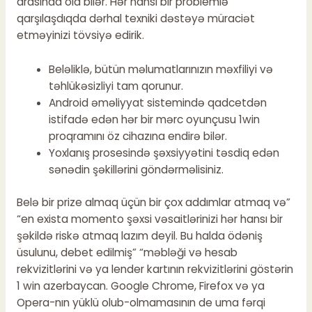
arasında ola bilər. Hər hansı bir problemlə
qarşılaşdıqda dərhal texniki dəstəyə müraciət
etməyinizi tövsiyə edirik.
Beləliklə, bütün məlumatlarınızın məxfiliyi və
təhlükəsizliyi tam qorunur.
Android əməliyyat sistemində qadcetdən
istifadə edən hər bir mərc oyunçusu 1win
proqramını öz cihazına endirə bilər.
Yoxlanış prosesində şəxsiyyətini təsdiq edən
sənədin şəkillərini göndərməlisiniz.
Belə bir prize almaq üçün bir çox addımlar atmaq və”
“en exista momento şəxsi vəsaitlərinizi hər hansı bir
şəkildə riskə atmaq lazım deyil. Bu halda ödəniş
üsulunu, debet edilmiş” “məbləği və hesab
rekvizitlərini və ya lender kartının rekvizitlərini göstərin
1 win azerbaycan. Google Chrome, Firefox və ya
Opera-nın yüklü olub-olmamasının de uma fərqi