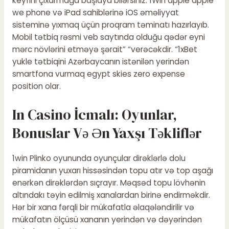
keyfini çıxarmağa başlaya bilərsiniz. 1Win apple apple
we phone və iPad sahiblərinə iOS əməliyyat
sisteminə yıxmaq üçün proqram təminatı hazırlayıb.
Mobil tətbiq rəsmi veb saytında olduğu qədər eyni
mərc növlərini etməyə şərait” “verəcəkdir. “1xBet
yukle tətbiqini Azərbaycanın istənilən yerindən
smartfona vurmaq egypt skies zero expense
position olar.
In Casino İcmalı: Oyunlar,
Bonuslar Və Ən Yaxşı Təkliflər
1win Plinko oyununda oyunçular dirəklərlə dolu
piramidanın yuxarı hissəsindən topu atır və top aşağı
enərkən dirəklərdən sıçrayır. Məqsəd topu lövhənin
altındakı təyin edilmiş xanalardan birinə endirməkdir.
Hər bir xana fərqli bir mükafatla əlaqələndirilir və
mükafatın ölçüsü xananın yerindən və dəyərindən