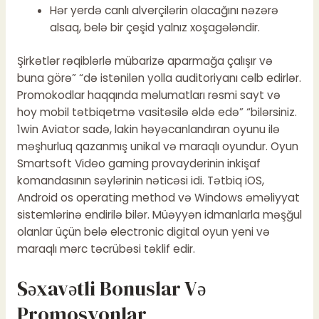
Hər yerdə canlı alverçilərin olacağını nəzərə
alsaq, belə bir çeşid yalnız xoşagələndir.
Şirkətlər rəqiblərlə mübarizə aparmağa çalışır və
buna görə” “də istənilən yolla auditoriyanı cəlb edirlər.
Promokodlar haqqında məlumatları rəsmi sayt və
hoy mobil tətbiqetmə vasitəsilə əldə edə” “bilərsiniz.
1win Aviator sadə, lakin həyəcanlandıran oyunu ilə
məşhurluq qazanmış unikal və maraqlı oyundur. Oyun
Smartsoft Video gaming provayderinin inkişaf
komandasının səylərinin nəticəsi idi. Tətbiq iOS,
Android os operating method və Windows əməliyyat
sistemlərinə endirilə bilər. Müəyyən idmanlarla məşğul
olanlar üçün belə electronic digital oyun yeni və
maraqlı mərc təcrübəsi təklif edir.
Səxavətli Bonuslar Və
Promosyonlar