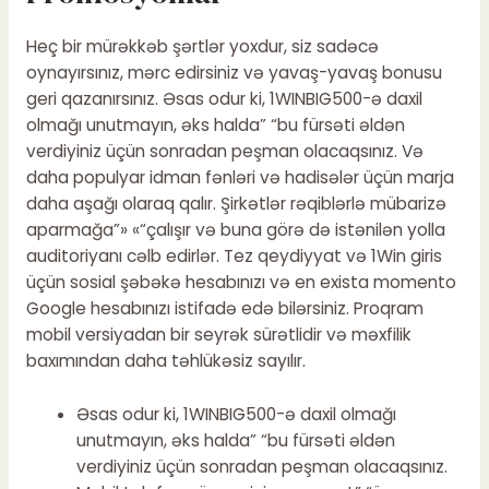
Heç bir mürəkkəb şərtlər yoxdur, siz sadəcə
oynayırsınız, mərc edirsiniz və yavaş-yavaş bonusu
geri qazanırsınız. Əsas odur ki, 1WINBIG500-ə daxil
olmağı unutmayın, əks halda” “bu fürsəti əldən
verdiyiniz üçün sonradan peşman olacaqsınız. Və
daha populyar idman fənləri və hadisələr üçün marja
daha aşağı olaraq qalır. Şirkətlər rəqiblərlə mübarizə
aparmağa”» «“çalışır və buna görə də istənilən yolla
auditoriyanı cəlb edirlər. Tez qeydiyyat və 1Win giris
üçün sosial şəbəkə hesabınızı və en exista momento
Google hesabınızı istifadə edə bilərsiniz. Proqram
mobil versiyadan bir seyrək sürətlidir və məxfilik
baxımından daha təhlükəsiz sayılır.
Əsas odur ki, 1WINBIG500-ə daxil olmağı
unutmayın, əks halda” “bu fürsəti əldən
verdiyiniz üçün sonradan peşman olacaqsınız.