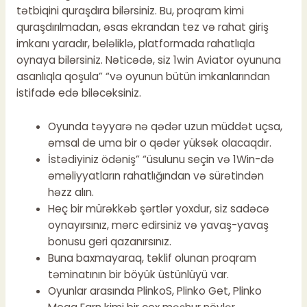
tətbiqini quraşdıra bilərsiniz. Bu, proqram kimi
quraşdırılmadan, əsas ekrandan tez və rahat giriş
imkanı yaradır, beləliklə, platformada rahatlıqla
oynaya bilərsiniz. Nəticədə, siz 1win Aviator oyununa
asanlıqla qoşula” “və oyunun bütün imkanlarından
istifadə edə biləcəksiniz.
Oyunda təyyarə nə qədər uzun müddət uçsa,
əmsal de uma bir o qədər yüksək olacaqdır.
İstədiyiniz ödəniş” “üsulunu seçin və 1Win-də
əməliyyatların rahatlığından və sürətindən
həzz alın.
Heç bir mürəkkəb şərtlər yoxdur, siz sadəcə
oynayırsınız, mərc edirsiniz və yavaş-yavaş
bonusu geri qazanırsınız.
Buna baxmayaraq, təklif olunan proqram
təminatının bir böyük üstünlüyü var.
Oyunlar arasında PlinkoS, Plinko Get, Plinko