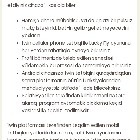
etdiyiniz cihaza” “xas ola bilər.
Həmişə ahora mübahisə, ya da ən azı bir pulsuz
matç istəyin ki, bet-in gəlib-gəl etməyəcəyini
yoxlasın.
1win cellular phone tətbiqi ilə Lucky Fly oyununu
hər yerdən rahatlıqla oynaya bilərsiniz.
Profil bölmənizdə tələb edilən sənədləri
yükləməklə bu prosesi də tamamlaya bilərsiniz.
Android cihazınıza 1win tətbiqini quraşdırdıqdan
sonra platformanın bütün funksiyalarından
məhdudiyyətsiz istifadə” “edə biləcəksiniz.
Səlahiyyətlilər tərəfindən kilidlənməni nəzərə
alaraq, proqram avtomatik bloklama keçid
vasitəsi ilə təchiz” “edilmişdir.
1win platforması tərəfindən təqdim edilən mobil
tətbiqləri yüklədikdən sonra, cəld 1win oyunlarının