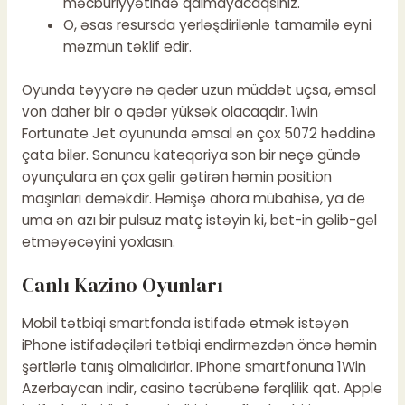
məcburiyyətində qalmayacaqsınız.
O, əsas resursda yerləşdirilənlə tamamilə eyni
məzmun təklif edir.
Oyunda təyyarə nə qədər uzun müddət uçsa, əmsal
von daher bir o qədər yüksək olacaqdır. 1win
Fortunate Jet oyununda əmsal ən çox 5072 həddinə
çata bilər. Sonuncu kateqoriya son bir neçə gündə
oyunçulara ən çox gəlir gətirən həmin position
maşınları deməkdir. Həmişə ahora mübahisə, ya de
uma ən azı bir pulsuz matç istəyin ki, bet-in gəlib-gəl
etməyəcəyini yoxlasın.
Canlı Kazino Oyunları
Mobil tətbiqi smartfonda istifadə etmək istəyən
iPhone istifadəçiləri tətbiqi endirməzdən öncə həmin
şərtlərlə tanış olmalıdırlar. IPhone smartfonuna 1Win
Azerbaycan indir, casino təcrübənə fərqlilik qat. Apple