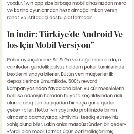
yoxdur. 1win app sizə birbaşa mobil cihazınızdan mərc
və kazino oyunlarından həzz almağa imkan verən
rahat və istifadəçi dostu platformadır.
In İndir: Türkiye’de Android Ve
Ios Için Mobil Versiyon”
Poker oyunçularımız Sit & Go və nağd masalarda, o
cümlədən gündəlik pulsuz holdem poker turnirlərində
bəxtlərini sınaya bilərlər. Bütün yeni müştərilər ilk
depozitlərində ümumilikdə, 500% reward
kampaniyasından faydalana bilər. Bu cür məsələlərin
həlli isə ödənişin haradan həyata keçirildiyindən asılı
olaraq artıq ten dəqiqədən bir neçə günə qədər
çəkə» «bilər. Hətta 1vin saytında profilinizdə birinin
olmasına baxmayaraq, kimliyinizi təsdiq etməyiniz
xahiş oluna bilər. Lakin onlar masaüstündən bir qədər»
«fərqli olan mobil format üçün optimallaşdırılmış