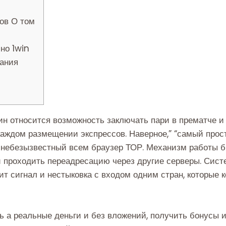
ов О том
но 1win
ания
 относится возможность заключать пари в прематче и 
аждом размещении экспрессов. Наверное,” “самый прос
 небезызвестный всем браузер ТОР. Механизм работы бр
 проходить переадресацию через другие серверы. Сист
т сигнал и нестыковка с входом одним стран, которые к
ать а реальные деньги и без вложений, получить бонусы 