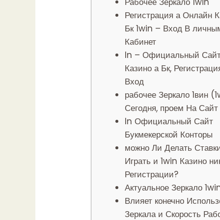
Рабочее Зеркало 1win
Регистрация а Онлайн К
Бк 1win – Вход В личны
Кабинет
In – Официальный Сай
Казино а Бк, Регистраци
Вход
рабочее Зеркало 1вин (1
Сегодня, проем На Сайт
In Официальный Сайт
Букмекерской Конторы
можно Ли Делать Ставк
Играть и 1win Казино ни
Регистрации?
Актуальное Зеркало 1wi
Влияет конечно Исполь
Зеркала и Скорость Раб