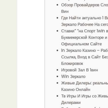
Обзор Провайдеров Сло
Вин
Где Найти актуально 1 В
Зеркало Рабочее На сег
Ставки” “на Спорт 1win 
Букмекерской Конторе и
Официальном Сайте
In Зеркало Казино – Ра
Ссылка, Вход в Сайт Бе
Блокировок
Игровой Зал В 1вин
Win Зеркало
Живы͏е Дилеры: реальн
Казино Онлайн
Тв Игры И Игры со Жив
Дилерами