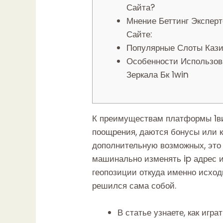
Сайта?
Мнение Беттинг Эксперт
Сайте:
Популярные Слоты Кази
Особенности Использов
Зеркала Бк 1win
К преимуществам платформы 1вин
поощрения, даются бонусы или к
дополнительную возможных, это
машинально изменять ip адрес и
геопозиции откуда именно исходи
решился сама собой.
В статье узнаете, как игр