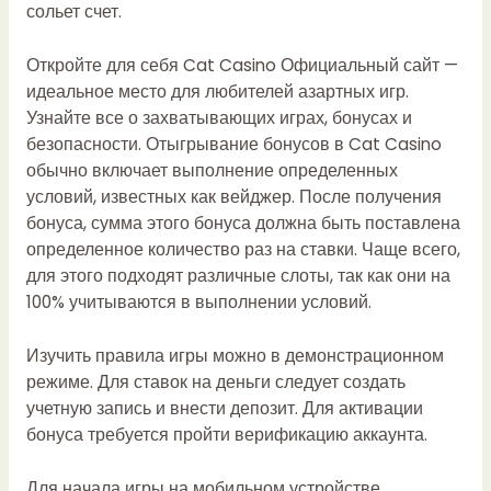
сольет счет.
Откройте для себя Cat Casino Официальный сайт —
идеальное место для любителей азартных игр.
Узнайте все о захватывающих играх, бонусах и
безопасности. Отыгрывание бонусов в Cat Casino
обычно включает выполнение определенных
условий, известных как вейджер. После получения
бонуса, сумма этого бонуса должна быть поставлена
определенное количество раз на ставки. Чаще всего,
для этого подходят различные слоты, так как они на
100% учитываются в выполнении условий.
Изучить правила игры можно в демонстрационном
режиме. Для ставок на деньги следует создать
учетную запись и внести депозит. Для активации
бонуса требуется пройти верификацию аккаунта.
Для начала игры на мобильном устройстве,