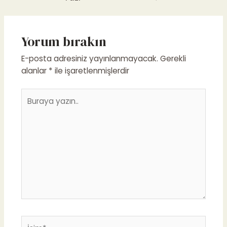
Yorum bırakın
E-posta adresiniz yayınlanmayacak.
Gerekli
alanlar
*
ile işaretlenmişlerdir
Buraya
yazın..
İsim*