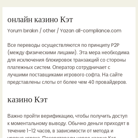
İçeriğe
Yazı
atla
gezinmesi
онлайн казино Кэт
Yorum bırakın
/
other
/ Yazan
all-compliance.com
Все переводы осуществляются по принципу P2P
(между физическими лицами). Эта мера необходима
для исключения блокировок транзакций со стороны
платежных систем. Оператор сотрудничает с
лучшими поставщиками игрового софта. На сайте
представлены слоты от более чем 40 провайдеров.
казино Кэт
Важно пройти верификацию, чтобы получить доступ
к моментальному выводу. Обычно деньги приходят в
течение 1–12 часов, в зависимости от метода и