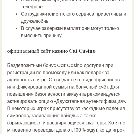
телефоне.
Сотрудники клиентского сервиса приветливы и
дружелюбны.
В случае задержки выплат они могут только
выяснить причину.
официальный сайт казино Cat Casino
Бездепозитный бонус Cat Casino доступен при
регистрации по промокоду или как подарок за
активность в игре. Он выдаётся в виде фриспинов
или фиксированной суммы на бонусный счёт. Для
повышения безопасности аккаунта рекомендуется
активировать опцию «Двухэтапная аутентификация».
В некоторых играх присутствуют каскадные падения
символов, залипающие вайлды, а также
взрывающиеся и расширяющиеся скаттеры. Хотя не
мгновенно переводы делают, 100 % ждут, когда игрок