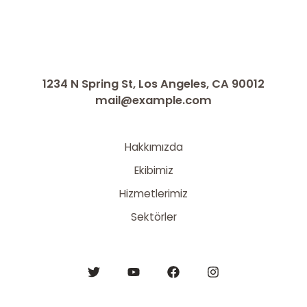
1234 N Spring St, Los Angeles, CA 90012
mail@example.com
Hakkımızda
Ekibimiz
Hizmetlerimiz
Sektörler