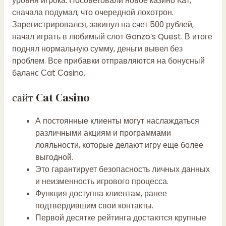
уровня игрока. Посоветовали новое казино Кат,
сначала подумал, что очередной лохотрон.
Зарегистрировался, закинул на счет 500 рублей,
начал играть в любимый слот Gonzo’s Quest. В итоге
поднял нормальную сумму, деньги вывел без
проблем. Все прибавки отправляются на бонусный
баланс Сat Сasino.
сайт Cat Casino
А постоянные клиенты могут наслаждаться
различными акциям и программами
лояльности, которые делают игру еще более
выгодной.
Это гарантирует безопасность личных данных
и неизменность игрового процесса.
Функция доступна клиентам, ранее
подтвердившим свои контакты.
Первой десятке рейтинга достаются крупные