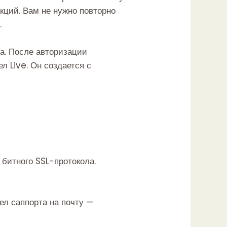
кций. Вам не нужно повторно
.
а. После авторизации
л Live. Он создается с
битного SSL-протокола.
ел саппорта на почту —