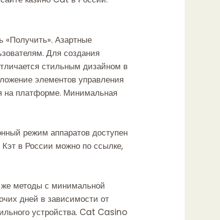
ть «Получить». Азартные
ьзователям. Для создания
отличается стильным дизайном в
оложение элементов управления
ся на платформе. Минимальная
онный режим аппаратов доступен
 Кэт в России можно по ссылке,
е же методы с минимальной
очих дней в зависимости от
бильного устройства. Cat Casino