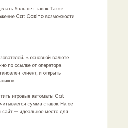
елать больше ставок. Также
иложение Cat Casino возможности
зователей. В основной валюте
но по ссылке от оператора
тановлен клиент, и открыть
чников.
стить игровые автоматы Cat
считывается сумма ставок. На ее
й сайт — идеальное место для