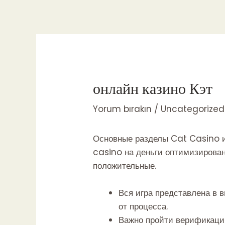
İçeriğe
Yazı
atla
gezinmesi
онлайн казино Кэт
Yorum bırakın
/
Uncategorized
Основные разделы Cat Casino иг
casino на деньги оптимизирован
положительные.
Вся игра представлена в 
от процесса.
Важно пройти верификацию