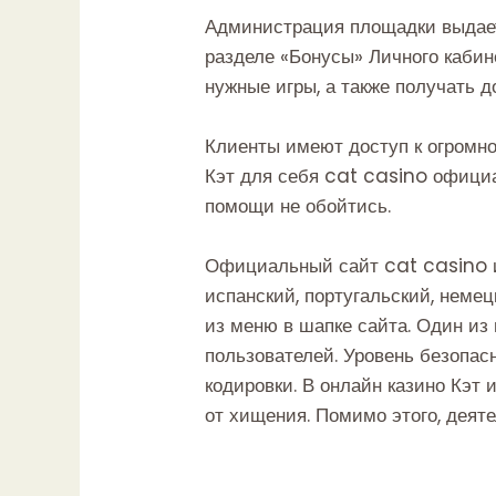
Администрация площадки выдает
разделе «Бонусы» Личного кабин
нужные игры, а также получать д
Клиенты имеют доступ к огромно
Кэт
для себя cat casino официа
помощи не обойтись.
Официальный сайт cat casino иг
испанский, португальский, неме
из меню в шапке сайта. Один и
пользователей. Уровень безопа
кодировки. В онлайн казино Кэ
от хищения. Помимо этого, деят