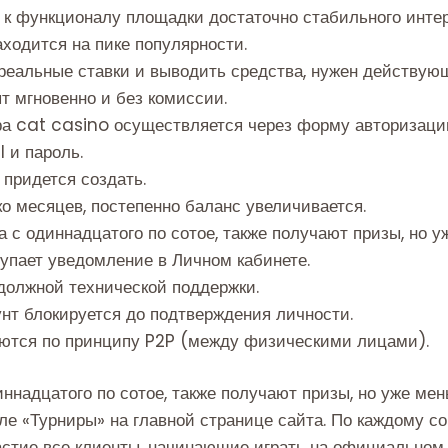
 к функционалу площадки достаточно стабильного инте
аходится на пике популярности.
 реальные ставки и выводить средства, нужен действующ
т мгновенно и без комиссии.
ра cat casino осуществляется через форму авторизации
 и пароль.
 придется создать.
ко месяцев, постепенно баланс увеличивается.
 с одиннадцатого по сотое, также получают призы, но у
упает уведомление в Личном кабинете.
 должной технической поддержки.
унт блокируется до подтверждения личности.
ются по принципу P2P (между физическими лицами).
ннадцатого по сотое, также получают призы, но уже ме
ле «Турниры» на главной странице сайта. По каждому с
стие все клиенты, начинающие играть на официальном 