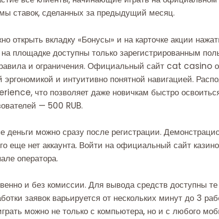
мы ставок, сделанных за предыдущий месяц.
но открыть вкладку «Бонусы» и на карточке акции нажа
 на площадке доступны только зарегистрированным пол
правила и ограничения. Официальный сайт cat casino 
й эргономикой и интуитивно понятной навигацией. Расп
erience, что позволяет даже новичкам быстро освоить
зователей — 500 RUB.
е деньги можно сразу после регистрации. Демонстраци
ого еще нет аккаунта. Войти на официальный сайт казино
але оператора.
венно и без комиссии. Для вывода средств доступны т
ботки заявок варьируется от нескольких минут до 3 раб
играть можно не только с компьютера, но и с любого мо