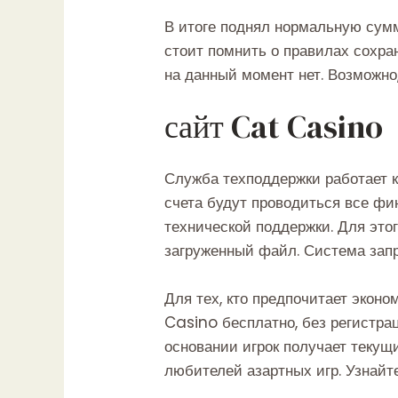
В итоге поднял нормальную сумм
стоит помнить о правилах сохра
на данный момент нет. Возможно
сайт Cat Casino
Служба техподдержки работает к
счета будут проводиться все фи
технической поддержки. Для этог
загруженный файл. Система запр
Для тех, кто предпочитает экон
Casino бесплатно, без регистра
основании игрок получает теку
любителей азартных игр. Узнайт