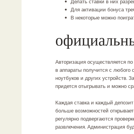
Делать ставки в них разре
Для активации бонуса тре
В некоторые можно поиграт
официальны
Авторизация осуществляется по 
в аппараты получится с любого 
ноутбуков и других устройств. З
придется отыгрывать и можно ср
Каждая ставка и каждый депозит
больше возможностей открывает
регулярно подвергаются провер
развлечения. Администрация буд