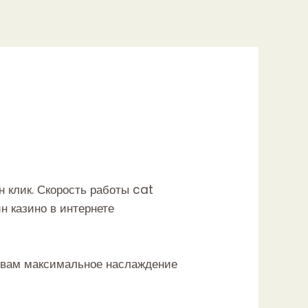
 клик. Скорость работы cat
н казино в интернете
т вам максимальное наслаждение