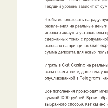
Текущий уровень зависит от сум
Чтобы использовать награду, нуж
развлечения на реальные деньги
игрового аккаунта установлены 
сдержанных тонах с продуманно
основано на принципах user exp
сумма депозита для новых поль
Играть в Cat Casino на реальны
всем посетителям, даже тем, у к
опубликованной в Telegram-кан
Все пополнения происходят мгно
суммой 1000 рублей. Время обра
выбранного способа. Кэт казино 